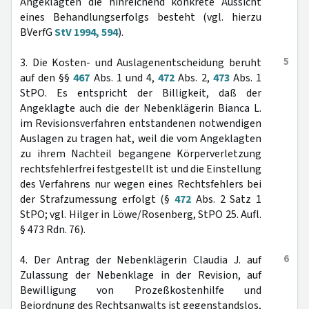
Angeklagten die hinreichend konkrete Aussicht
eines Behandlungserfolgs besteht (vgl. hierzu
BVerfG
StV 1994, 594
).
5
3. Die Kosten- und Auslagenentscheidung beruht
auf den §§
467
Abs. 1 und 4,
472
Abs. 2,
473
Abs. 1
StPO. Es entspricht der Billigkeit, daß der
Angeklagte auch die der Nebenklägerin Bianca L.
im Revisionsverfahren entstandenen notwendigen
Auslagen zu tragen hat, weil die vom Angeklagten
zu ihrem Nachteil begangene Körperverletzung
rechtsfehlerfrei festgestellt ist und die Einstellung
des Verfahrens nur wegen eines Rechtsfehlers bei
der Strafzumessung erfolgt (§
472
Abs. 2 Satz 1
StPO; vgl. Hilger in Löwe/Rosenberg, StPO 25. Aufl.
§ 473 Rdn. 76).
6
4. Der Antrag der Nebenklägerin Claudia J. auf
Zulassung der Nebenklage in der Revision, auf
Bewilligung von Prozeßkostenhilfe und
Beiordnung des Rechtsanwalts ist gegenstandslos,