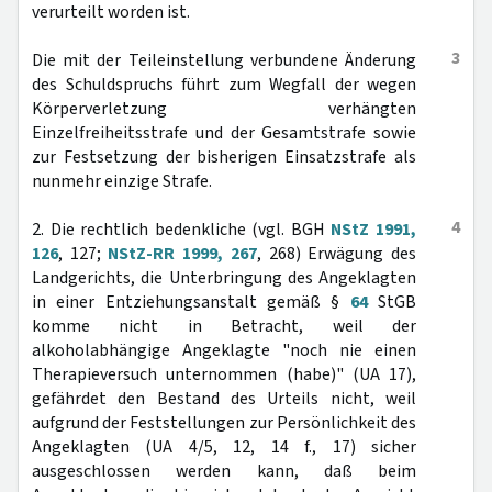
verurteilt worden ist.
3
Die mit der Teileinstellung verbundene Änderung
des Schuldspruchs führt zum Wegfall der wegen
Körperverletzung verhängten
Einzelfreiheitsstrafe und der Gesamtstrafe sowie
zur Festsetzung der bisherigen Einsatzstrafe als
nunmehr einzige Strafe.
4
2. Die rechtlich bedenkliche (vgl. BGH
NStZ 1991,
126
, 127;
NStZ-RR 1999, 267
, 268) Erwägung des
Landgerichts, die Unterbringung des Angeklagten
in einer Entziehungsanstalt gemäß §
64
StGB
komme nicht in Betracht, weil der
alkoholabhängige Angeklagte "noch nie einen
Therapieversuch unternommen (habe)" (UA 17),
gefährdet den Bestand des Urteils nicht, weil
aufgrund der Feststellungen zur Persönlichkeit des
Angeklagten (UA 4/5, 12, 14 f., 17) sicher
ausgeschlossen werden kann, daß beim