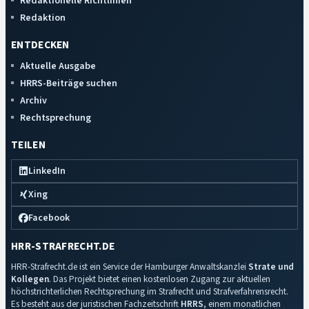
Redaktionelle Richtlinien
Redaktion
ENTDECKEN
Aktuelle Ausgabe
HRRS-Beiträge suchen
Archiv
Rechtsprechung
TEILEN
LinkedIn
Xing
Facebook
HRR-STRAFRECHT.DE
HRR-Strafrecht.de ist ein Service der Hamburger Anwaltskanzlei
Strate und
Kollegen
. Das Projekt bietet einen kostenlosen Zugang zur aktuellen
höchstrichterlichen Rechtsprechung im Strafrecht und Strafverfahrensrecht.
Es besteht aus der juristischen Fachzeitschrift
HRRS
, einem monatlichen