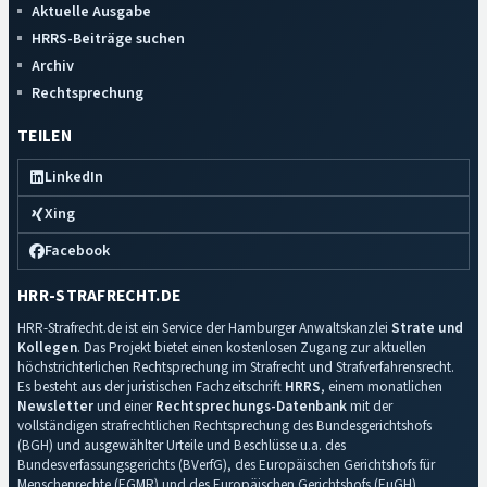
Aktuelle Ausgabe
HRRS-Beiträge suchen
Archiv
Rechtsprechung
TEILEN
LinkedIn
Xing
Facebook
HRR-STRAFRECHT.DE
HRR-Strafrecht.de ist ein Service der Hamburger Anwaltskanzlei
Strate und
Kollegen
. Das Projekt bietet einen kostenlosen Zugang zur aktuellen
höchstrichterlichen Rechtsprechung im Strafrecht und Strafverfahrensrecht.
Es besteht aus der juristischen Fachzeitschrift
HRRS
, einem monatlichen
Newsletter
und einer
Rechtsprechungs-Datenbank
mit der
vollständigen strafrechtlichen Rechtsprechung des Bundesgerichtshofs
(BGH) und ausgewählter Urteile und Beschlüsse u.a. des
Bundesverfassungsgerichts (BVerfG), des Europäischen Gerichtshofs für
Menschenrechte (EGMR) und des Europäischen Gerichtshofs (EuGH).