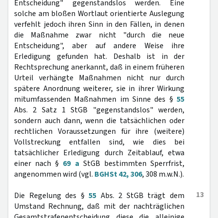
Entscheidung" gegenstandslos werden. Eine
solche am bloßen Wortlaut orientierte Auslegung
verfehlt jedoch ihren Sinn in den Fällen, in denen
die Maßnahme zwar nicht "durch die neue
Entscheidung", aber auf andere Weise ihre
Erledigung gefunden hat. Deshalb ist in der
Rechtsprechung anerkannt, daß in einem früheren
Urteil verhängte Maßnahmen nicht nur durch
spätere Anordnung weiterer, sie in ihrer Wirkung
mitumfassenden Maßnahmen im Sinne des §
55
Abs. 2 Satz 1 StGB "gegenstandslos" werden,
sondern auch dann, wenn die tatsächlichen oder
rechtlichen Voraussetzungen für ihre (weitere)
Vollstreckung entfallen sind, wie dies bei
tatsächlicher Erledigung durch Zeitablauf, etwa
einer nach §
69 a
StGB bestimmten Sperrfrist,
angenommen wird (vgl.
BGHSt 42, 306
, 308 m.w.N.).
13
Die Regelung des §
55
Abs. 2 StGB trägt dem
Umstand Rechnung, daß mit der nachträglichen
Gesamtstrafenentscheidung diese die alleinige