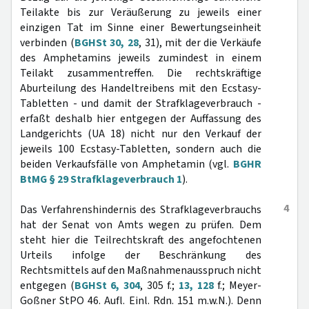
Teilakte bis zur Veräußerung zu jeweils einer
einzigen Tat im Sinne einer Bewertungseinheit
verbinden (
BGHSt 30, 28
, 31), mit der die Verkäufe
des Amphetamins jeweils zumindest in einem
Teilakt zusammentreffen. Die rechtskräftige
Aburteilung des Handeltreibens mit den Ecstasy-
Tabletten - und damit der Strafklageverbrauch -
erfaßt deshalb hier entgegen der Auffassung des
Landgerichts (UA 18) nicht nur den Verkauf der
jeweils 100 Ecstasy-Tabletten, sondern auch die
beiden Verkaufsfälle von Amphetamin (vgl.
BGHR
BtMG § 29 Strafklageverbrauch 1
).
4
Das Verfahrenshindernis des Strafklageverbrauchs
hat der Senat von Amts wegen zu prüfen. Dem
steht hier die Teilrechtskraft des angefochtenen
Urteils infolge der Beschränkung des
Rechtsmittels auf den Maßnahmenausspruch nicht
entgegen (
BGHSt 6, 304
, 305 f.;
13, 128
f.; Meyer-
Goßner StPO 46. Aufl. Einl. Rdn. 151 m.w.N.). Denn