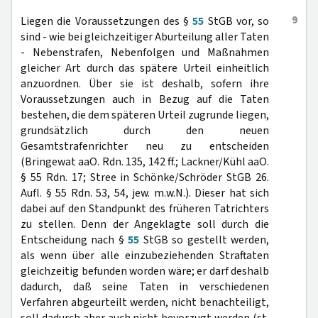
9
Liegen die Voraussetzungen des §
55
StGB vor, so
sind - wie bei gleichzeitiger Aburteilung aller Taten
- Nebenstrafen, Nebenfolgen und Maßnahmen
gleicher Art durch das spätere Urteil einheitlich
anzuordnen. Über sie ist deshalb, sofern ihre
Voraussetzungen auch in Bezug auf die Taten
bestehen, die dem späteren Urteil zugrunde liegen,
grundsätzlich durch den neuen
Gesamtstrafenrichter neu zu entscheiden
(Bringewat aaO. Rdn. 135, 142 ff.; Lackner/Kühl aaO.
§ 55 Rdn. 17; Stree in Schönke/Schröder StGB 26.
Aufl. § 55 Rdn. 53, 54, jew. m.w.N.). Dieser hat sich
dabei auf den Standpunkt des früheren Tatrichters
zu stellen. Denn der Angeklagte soll durch die
Entscheidung nach §
55
StGB so gestellt werden,
als wenn über alle einzubeziehenden Straftaten
gleichzeitig befunden worden wäre; er darf deshalb
dadurch, daß seine Taten in verschiedenen
Verfahren abgeurteilt werden, nicht benachteiligt,