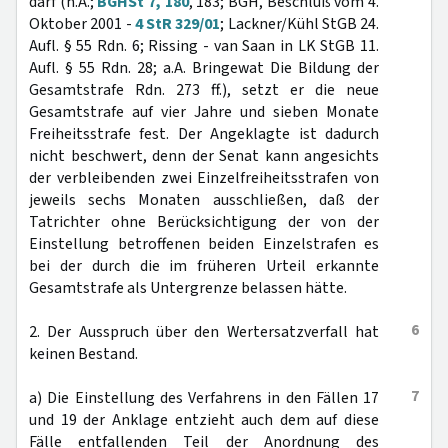
darf (h.A.;
BGHSt 7, 180
, 183; BGH, Beschluß vom 4.
Oktober 2001 -
4 StR 329/01
; Lackner/Kühl StGB 24.
Aufl. § 55 Rdn. 6; Rissing - van Saan in LK StGB 11.
Aufl. § 55 Rdn. 28; a.A. Bringewat Die Bildung der
Gesamtstrafe Rdn. 273 ff.), setzt er die neue
Gesamtstrafe auf vier Jahre und sieben Monate
Freiheitsstrafe fest. Der Angeklagte ist dadurch
nicht beschwert, denn der Senat kann angesichts
der verbleibenden zwei Einzelfreiheitsstrafen von
jeweils sechs Monaten ausschließen, daß der
Tatrichter ohne Berücksichtigung der von der
Einstellung betroffenen beiden Einzelstrafen es
bei der durch die im früheren Urteil erkannte
Gesamtstrafe als Untergrenze belassen hätte.
6
2. Der Ausspruch über den Wertersatzverfall hat
keinen Bestand.
7
a) Die Einstellung des Verfahrens in den Fällen 17
und 19 der Anklage entzieht auch dem auf diese
Fälle entfallenden Teil der Anordnung des