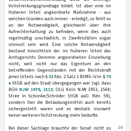
Vollstreckungsgrundlage bildet. Ist aber eine im
früheren Urteil angeordnete Maßnahme - aus
welchen Gründen auch immer - erledigt, so fehlt es
an der Notwendigkeit, gleichwohl über ihre
Aufrechterhaltung zu befinden, wenn dies auch
regelmäßig unschädlich, in Zweifelsfällen sogar
sinnvoll sein wird. Eine solche Notwendigkeit
bestand hinsichtlich der im früheren Urteil des
Amtsgerichts Demmin angeordneten Einziehung
nicht, weil nicht nur das Eigentum an den
betreffenden Gegenständen mit der Rechtskraft
jenes Urteils nach §
33
Abs. 2 Satz 1 BtMG i.V.m. §
74
e
StGB auf den Staat übergegangen war (vgl. dazu
BGH
NJW 1979, 2113
; OLG Köln NJW 1953, 1564;
Stree in Schönke/Schröder StGB aaO. Rdn. 59),
sondern hier die Betäubungsmittel auch bereits
sichergestellt waren und es deshalb insoweit
keiner weiteren Vollstreckung mehr bedurfte.
14
Bei dieser Sachlage brauchte der Senat nicht zu