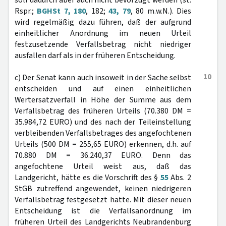
soll dadurch aber auch nicht bevorzugt werden (st.
Rspr.;
BGHSt 7, 180
, 182;
43, 79
, 80 m.w.N.). Dies
wird regelmäßig dazu führen, daß der aufgrund
einheitlicher Anordnung im neuen Urteil
festzusetzende Verfallsbetrag nicht niedriger
ausfallen darf als in der früheren Entscheidung.
10
c) Der Senat kann auch insoweit in der Sache selbst
entscheiden und auf einen einheitlichen
Wertersatzverfall in Höhe der Summe aus dem
Verfallsbetrag des früheren Urteils (70.380 DM =
35.984,72 EURO) und des nach der Teileinstellung
verbleibenden Verfallsbetrages des angefochtenen
Urteils (500 DM = 255,65 EURO) erkennen, d.h. auf
70.880 DM = 36.240,37 EURO. Denn das
angefochtene Urteil weist aus, daß das
Landgericht, hätte es die Vorschrift des §
55
Abs. 2
StGB zutreffend angewendet, keinen niedrigeren
Verfallsbetrag festgesetzt hätte. Mit dieser neuen
Entscheidung ist die Verfallsanordnung im
früheren Urteil des Landgerichts Neubrandenburg