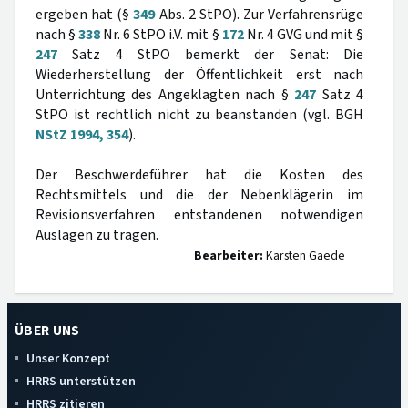
ergeben hat (§
349
Abs. 2 StPO). Zur Verfahrensrüge
nach §
338
Nr. 6 StPO i.V. mit §
172
Nr. 4 GVG und mit §
247
Satz 4 StPO bemerkt der Senat: Die
Wiederherstellung der Öffentlichkeit erst nach
Unterrichtung des Angeklagten nach §
247
Satz 4
StPO ist rechtlich nicht zu beanstanden (vgl. BGH
NStZ 1994, 354
).
Der Beschwerdeführer hat die Kosten des
Rechtsmittels und die der Nebenklägerin im
Revisionsverfahren entstandenen notwendigen
Auslagen zu tragen.
Bearbeiter:
Karsten Gaede
ÜBER UNS
Unser Konzept
HRRS unterstützen
HRRS zitieren