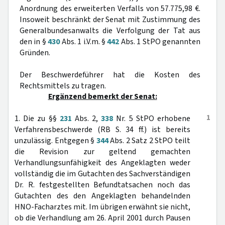
Anordnung des erweiterten Verfalls von 57.775,98 €.
Insoweit beschränkt der Senat mit Zustimmung des
Generalbundesanwalts die Verfolgung der Tat aus
den in §
430
Abs. 1 i.V.m. §
442
Abs. 1 StPO genannten
Gründen.
Der Beschwerdeführer hat die Kosten des
Rechtsmittels zu tragen.
Ergänzend bemerkt der Senat:
1
1. Die zu §§
231
Abs. 2,
338
Nr. 5 StPO erhobene
Verfahrensbeschwerde (RB S. 34 ff.) ist bereits
unzulässig. Entgegen §
344
Abs. 2 Satz 2 StPO teilt
die Revision zur geltend gemachten
Verhandlungsunfähigkeit des Angeklagten weder
vollständig die im Gutachten des Sachverständigen
Dr. R. festgestellten Befundtatsachen noch das
Gutachten des den Angeklagten behandelnden
HNO-Facharztes mit. Im übrigen erwähnt sie nicht,
ob die Verhandlung am 26. April 2001 durch Pausen