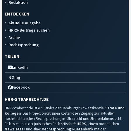
Redaktion
ENTDECKEN
Aktuelle Ausgabe
HRRS-Beiträge suchen
Archiv
Rechtsprechung
TEILEN
LinkedIn
Xing
Facebook
HRR-STRAFRECHT.DE
HRR-Strafrecht.de ist ein Service der Hamburger Anwaltskanzlei
Strate und
Kollegen
. Das Projekt bietet einen kostenlosen Zugang zur aktuellen
höchstrichterlichen Rechtsprechung im Strafrecht und Strafverfahrensrecht.
Es besteht aus der juristischen Fachzeitschrift
HRRS
, einem monatlichen
Newsletter
und einer
Rechtsprechungs-Datenbank
mit der