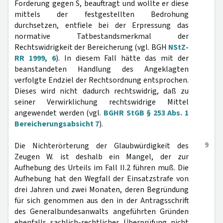
Forderung gegen S, beauftragt und wollte er diese
mittels der festgestellten Bedrohung
durchsetzen, entfiele bei der Erpressung das
normative Tatbestandsmerkmal der
Rechtswidrigkeit der Bereicherung (vgl. BGH
NStZ-
RR 1999, 6
). In diesem Fall hätte das mit der
beanstandeten Handlung des Angeklagten
verfolgte Endziel der Rechtsordnung entsprochen.
Dieses wird nicht dadurch rechtswidrig, daß zu
seiner Verwirklichung rechtswidrige Mittel
angewendet werden (vgl.
BGHR StGB § 253 Abs. 1
Bereicherungsabsicht 7
).
9
Die Nichterörterung der Glaubwürdigkeit des
Zeugen W. ist deshalb ein Mangel, der zur
Aufhebung des Urteils im Fall II.2 führen muß. Die
Aufhebung hat den Wegfall der Einsatzstrafe von
drei Jahren und zwei Monaten, deren Begründung
für sich genommen aus den in der Antragsschrift
des Generalbundesanwalts angeführten Gründen
ebenfalls sachlich-rechtlicher Überprüfung nicht