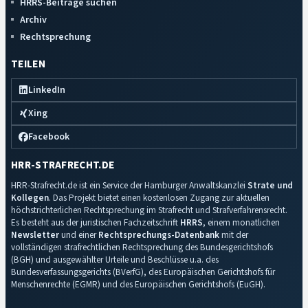
HRRS-Beiträge suchen
Archiv
Rechtsprechung
TEILEN
LinkedIn
Xing
Facebook
HRR-STRAFRECHT.DE
HRR-Strafrecht.de ist ein Service der Hamburger Anwaltskanzlei
Strate und
Kollegen
. Das Projekt bietet einen kostenlosen Zugang zur aktuellen
höchstrichterlichen Rechtsprechung im Strafrecht und Strafverfahrensrecht.
Es besteht aus der juristischen Fachzeitschrift
HRRS
, einem monatlichen
Newsletter
und einer
Rechtsprechungs-Datenbank
mit der
vollständigen strafrechtlichen Rechtsprechung des Bundesgerichtshofs
(BGH) und ausgewählter Urteile und Beschlüsse u.a. des
Bundesverfassungsgerichts (BVerfG), des Europäischen Gerichtshofs für
Menschenrechte (EGMR) und des Europäischen Gerichtshofs (EuGH).