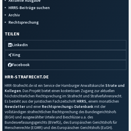
Aktuelle Ausgabe
HRRS-Beiträge suchen
Archiv
Rechtsprechung
TEILEN
LinkedIn
Xing
Facebook
HRR-STRAFRECHT.DE
HRR-Strafrecht.de ist ein Service der Hamburger Anwaltskanzlei
Strate und
Kollegen
. Das Projekt bietet einen kostenlosen Zugang zur aktuellen
höchstrichterlichen Rechtsprechung im Strafrecht und Strafverfahrensrecht.
Es besteht aus der juristischen Fachzeitschrift
HRRS
, einem monatlichen
Newsletter
und einer
Rechtsprechungs-Datenbank
mit der
vollständigen strafrechtlichen Rechtsprechung des Bundesgerichtshofs
(BGH) und ausgewählter Urteile und Beschlüsse u.a. des
Bundesverfassungsgerichts (BVerfG), des Europäischen Gerichtshofs für
Menschenrechte (EGMR) und des Europäischen Gerichtshofs (EuGH).