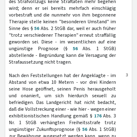
des Strafvollzugs keine Straftaten mehr begehen
wird; denn er sei bereits mehrfach einschlägig
vorbestraft und die nunmehr von ihm begonnene
Therapie stelle keinen "besonderen Umstand" im
Sinne des §
56
Abs. 2 StGB dar, weil er auch früher
"trotz verschiedener Therapien" erneut straffällig
geworden sei. Diese - im wesentlichen auf eine
ungünstige Prognose (§
56
Abs. 1 StGB)
abstellende - Begründung kann die Versagung der
Strafaussetzung nicht tragen.
3
Nach den Feststellungen hat der Angeklagte - im
Abstand von etwa 10 Metern - vor drei Kindern
seine Hose geöffnet, seinen Penis herausgeholt
und onaniert, um sich hierdurch sexuell zu
befriedigen. Das Landgericht hat nicht bedacht,
daß die Vollstreckung einer - wie hier - wegen einer
exhibitionistischen Handlung gemäß §
176
Abs. 3
Nr. 1 StGB verhängten Freiheitsstrafe trotz
ungünstiger Zukunftsprognose (§
56
Abs. 1 StGB)
zur Bewährung ausgesetzt werden kann, wenn zu