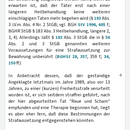
erwarten ist, daß der Täter erst nach einer
längeren Heilbehandlung keine weiteren
einschlägigen Taten mehr begehen wird (§
183
Abs.
3 i.V.m. Abs. 4 Nr. 2 StGB; vgl. BGH
StV 1996, 605
f.;
BGHR StGB § 183 Abs. 3 Heilbehandlung, längere 2,
3, 4). Allerdings läßt §
183
Abs. 3 StGB die in §
56
Abs. 2 und 3 StGB genannten weiteren
Voraussetzungen für eine Strafaussetzung zur
Bewährung unberührt (
BGHSt 28, 357
, 359 f.;
34,
150
ff.).
4
In Anbetracht dessen, daß der geständige
Angeklagte letztmals im Jahre 1989, also vor 13
Jahren, zu einer (kurzen) Freiheitsstrafe verurteilt
worden ist, er sich seitdem straffrei geführt, nach
der hier abgeurteilten Tat "Reue und Scham"
empfunden und eine Therapie begonnen hat, liegt
es aber eher fern, daß diese Bestimmungen der
Strafaussetzung entgegenstehen könnten.