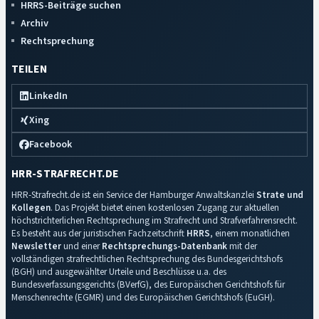
HRRS-Beiträge suchen
Archiv
Rechtsprechung
TEILEN
LinkedIn
Xing
Facebook
HRR-STRAFRECHT.DE
HRR-Strafrecht.de ist ein Service der Hamburger Anwaltskanzlei
Strate und
Kollegen
. Das Projekt bietet einen kostenlosen Zugang zur aktuellen
höchstrichterlichen Rechtsprechung im Strafrecht und Strafverfahrensrecht.
Es besteht aus der juristischen Fachzeitschrift
HRRS
, einem monatlichen
Newsletter
und einer
Rechtsprechungs-Datenbank
mit der
vollständigen strafrechtlichen Rechtsprechung des Bundesgerichtshofs
(BGH) und ausgewählter Urteile und Beschlüsse u.a. des
Bundesverfassungsgerichts (BVerfG), des Europäischen Gerichtshofs für
Menschenrechte (EGMR) und des Europäischen Gerichtshofs (EuGH).