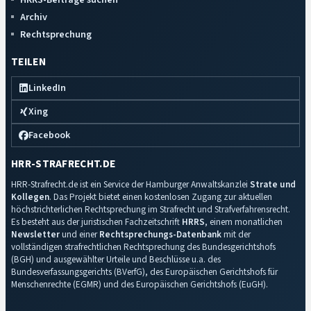
Archiv
Rechtsprechung
TEILEN
LinkedIn
Xing
Facebook
HRR-STRAFRECHT.DE
HRR-Strafrecht.de ist ein Service der Hamburger Anwaltskanzlei
Strate und
Kollegen
. Das Projekt bietet einen kostenlosen Zugang zur aktuellen
höchstrichterlichen Rechtsprechung im Strafrecht und Strafverfahrensrecht.
Es besteht aus der juristischen Fachzeitschrift
HRRS
, einem monatlichen
Newsletter
und einer
Rechtsprechungs-Datenbank
mit der
vollständigen strafrechtlichen Rechtsprechung des Bundesgerichtshofs
(BGH) und ausgewählter Urteile und Beschlüsse u.a. des
Bundesverfassungsgerichts (BVerfG), des Europäischen Gerichtshofs für
Menschenrechte (EGMR) und des Europäischen Gerichtshofs (EuGH).