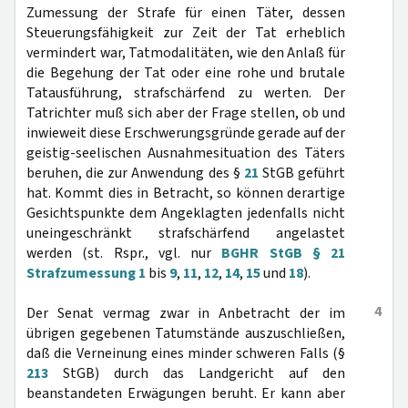
Zumessung der Strafe für einen Täter, dessen
Steuerungsfähigkeit zur Zeit der Tat erheblich
vermindert war, Tatmodalitäten, wie den Anlaß für
die Begehung der Tat oder eine rohe und brutale
Tatausführung, strafschärfend zu werten. Der
Tatrichter muß sich aber der Frage stellen, ob und
inwieweit diese Erschwerungsgründe gerade auf der
geistig-seelischen Ausnahmesituation des Täters
beruhen, die zur Anwendung des §
21
StGB geführt
hat. Kommt dies in Betracht, so können derartige
Gesichtspunkte dem Angeklagten jedenfalls nicht
uneingeschränkt strafschärfend angelastet
werden (st. Rspr., vgl. nur
BGHR StGB § 21
Strafzumessung 1
bis
9
,
11
,
12
,
14
,
15
und
18
).
4
Der Senat vermag zwar in Anbetracht der im
übrigen gegebenen Tatumstände auszuschließen,
daß die Verneinung eines minder schweren Falls (§
213
StGB) durch das Landgericht auf den
beanstandeten Erwägungen beruht. Er kann aber