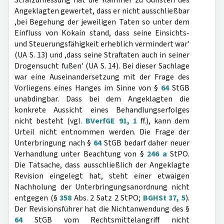
Strafzumessung hat die Kammer zu Gunsten des
Angeklagten gewertet, dass er nicht ausschließbar
,bei Begehung der jeweiligen Taten so unter dem
Einfluss von Kokain stand, dass seine Einsichts-
und Steuerungsfähigkeit erheblich vermindert war'
(UA S. 13) und ,dass seine Straftaten auch in seiner
Drogensucht fußen' (UA S. 14). Bei dieser Sachlage
war eine Auseinandersetzung mit der Frage des
Vorliegens eines Hanges im Sinne von §
64
StGB
unabdingbar. Dass bei dem Angeklagten die
konkrete Aussicht eines Behandlungserfolges
nicht besteht (vgl.
BVerfGE 91, 1
ff.), kann dem
Urteil nicht entnommen werden. Die Frage der
Unterbringung nach §
64
StGB bedarf daher neuer
Verhandlung unter Beachtung von §
246 a
StPO.
Die Tatsache, dass ausschließlich der Angeklagte
Revision eingelegt hat, steht einer etwaigen
Nachholung der Unterbringungsanordnung nicht
entgegen (§
358
Abs. 2 Satz 2 StPO;
BGHSt 37, 5
).
Der Revisionsführer hat die Nichtanwendung des §
64
StGB vom Rechtsmittelangriff nicht