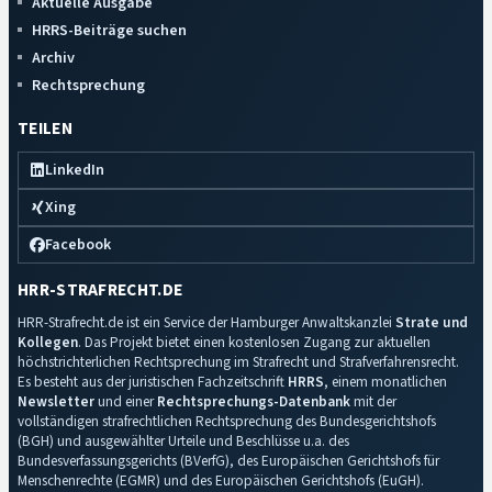
Aktuelle Ausgabe
HRRS-Beiträge suchen
Archiv
Rechtsprechung
TEILEN
LinkedIn
Xing
Facebook
HRR-STRAFRECHT.DE
HRR-Strafrecht.de ist ein Service der Hamburger Anwaltskanzlei
Strate und
Kollegen
. Das Projekt bietet einen kostenlosen Zugang zur aktuellen
höchstrichterlichen Rechtsprechung im Strafrecht und Strafverfahrensrecht.
Es besteht aus der juristischen Fachzeitschrift
HRRS
, einem monatlichen
Newsletter
und einer
Rechtsprechungs-Datenbank
mit der
vollständigen strafrechtlichen Rechtsprechung des Bundesgerichtshofs
(BGH) und ausgewählter Urteile und Beschlüsse u.a. des
Bundesverfassungsgerichts (BVerfG), des Europäischen Gerichtshofs für
Menschenrechte (EGMR) und des Europäischen Gerichtshofs (EuGH).