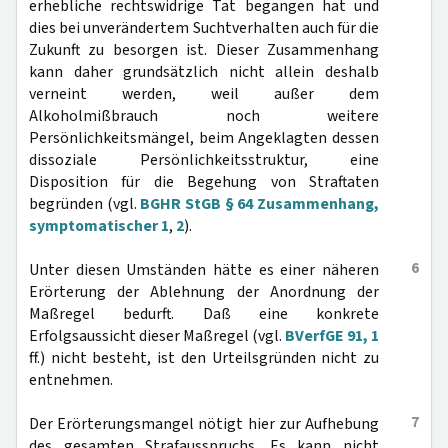
erhebliche rechtswidrige Tat begangen hat und
dies bei unverändertem Suchtverhalten auch für die
Zukunft zu besorgen ist. Dieser Zusammenhang
kann daher grundsätzlich nicht allein deshalb
verneint werden, weil außer dem
Alkoholmißbrauch noch weitere
Persönlichkeitsmängel, beim Angeklagten dessen
dissoziale Persönlichkeitsstruktur, eine
Disposition für die Begehung von Straftaten
begründen (vgl.
BGHR StGB § 64 Zusammenhang,
symptomatischer 1
,
2
).
6
Unter diesen Umständen hätte es einer näheren
Erörterung der Ablehnung der Anordnung der
Maßregel bedurft. Daß eine konkrete
Erfolgsaussicht dieser Maßregel (vgl.
BVerfGE 91, 1
ff.) nicht besteht, ist den Urteilsgründen nicht zu
entnehmen.
7
Der Erörterungsmangel nötigt hier zur Aufhebung
des gesamten Strafausspruchs. Es kann nicht