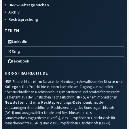
HRRS-Beiträge suchen
Archiv
Rechtsprechung
TEILEN
LinkedIn
Xing
Facebook
HRR-STRAFRECHT.DE
HRR-Strafrecht.de ist ein Service der Hamburger Anwaltskanzlei
Strate und
Kollegen
. Das Projekt bietet einen kostenlosen Zugang zur aktuellen
höchstrichterlichen Rechtsprechung im Strafrecht und Strafverfahrensrecht.
Es besteht aus der juristischen Fachzeitschrift
HRRS
, einem monatlichen
Newsletter
und einer
Rechtsprechungs-Datenbank
mit der
vollständigen strafrechtlichen Rechtsprechung des Bundesgerichtshofs
(BGH) und ausgewählter Urteile und Beschlüsse u.a. des
Bundesverfassungsgerichts (BVerfG), des Europäischen Gerichtshofs für
Menschenrechte (EGMR) und des Europäischen Gerichtshofs (EuGH).