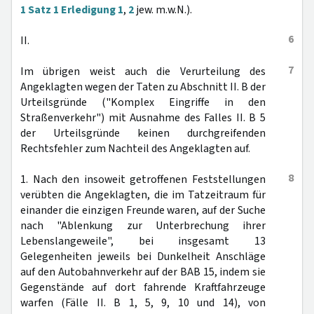
1 Satz 1 Erledigung 1
,
2
jew. m.w.N.).
6
II.
7
Im übrigen weist auch die Verurteilung des
Angeklagten wegen der Taten zu Abschnitt II. B der
Urteilsgründe ("Komplex Eingriffe in den
Straßenverkehr") mit Ausnahme des Falles II. B 5
der Urteilsgründe keinen durchgreifenden
Rechtsfehler zum Nachteil des Angeklagten auf.
8
1. Nach den insoweit getroffenen Feststellungen
verübten die Angeklagten, die im Tatzeitraum für
einander die einzigen Freunde waren, auf der Suche
nach "Ablenkung zur Unterbrechung ihrer
Lebenslangeweile", bei insgesamt 13
Gelegenheiten jeweils bei Dunkelheit Anschläge
auf den Autobahnverkehr auf der BAB 15, indem sie
Gegenstände auf dort fahrende Kraftfahrzeuge
warfen (Fälle II. B 1, 5, 9, 10 und 14), von