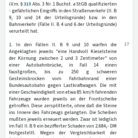
i.V.m. §
315
Abs. 3 Nr. 1 Buchst. a StGB qualifizierten
- gefährlichen Eingriffs in den Straßenverkehr (II. B
9, 10 und 14 der Urteilsgründe) bzw. in den
Bahnverkehr (Fälle II. B 4 und 6 der Urteilsgründe)
verurteilt hat.
17
1. In den Fällen II. B 9 und 10 warfen die
Angeklagten jeweils "eine Handvoll Kieselsteine
der Körnung zwischen 2 und 3 Zentimeter" von
einer Autobahnbrücke, in Fall 14 einen
faustgroßen, bis zu 250 g schweren
Gesteinsbrocken vom Fahrbahnrand einer
Bundesautobahn gegen Lastkraftwagen. Die mit
einer Geschwindigkeit von etwa 85 km/h fahrenden
Fahrzeuge wurden jeweils an der Frontscheibe
getroffen. Diese zersplitterte, ohne daß die Steine
ins Innere des Fahrzeugs gelangten. Die Scheiben
mußten jeweils erneuert werden. Zwar ist lediglich
im Fall II. B 9 ein bezifferter Schaden von 2.684,- DM
festgestellt. Wegen der Vergleichbarkeit der