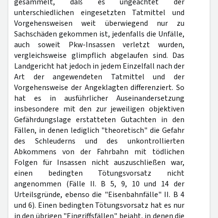
gesammelt, daß es ungeachtet der
unterschiedlichen eingesetzten Tatmittel und
Vorgehensweisen weit überwiegend nur zu
Sachschäden gekommen ist, jedenfalls die Unfälle,
auch soweit Pkw-Insassen verletzt wurden,
vergleichsweise glimpflich abgelaufen sind. Das
Landgericht hat jedoch in jedem Einzelfall nach der
Art der angewendeten Tatmittel und der
Vorgehensweise der Angeklagten differenziert. So
hat es in ausführlicher Auseinandersetzung
insbesondere mit den zur jeweiligen objektiven
Gefährdungslage erstatteten Gutachten in den
Fällen, in denen lediglich "theoretisch" die Gefahr
des Schleuderns und des unkontrollierten
Abkommens von der Fahrbahn mit tödlichen
Folgen für Insassen nicht auszuschließen war,
einen bedingten Tötungsvorsatz nicht
angenommen (Fälle II. B 5, 9, 10 und 14 der
Urteilsgründe, ebenso die "Eisenbahnfälle" II. B 4
und 6). Einen bedingten Tötungsvorsatz hat es nur
in den übrigen "Eingriffsfällen" bejaht, in denen die