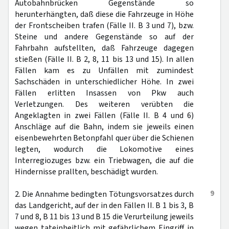
Autobahnbrücken Gegenstände so
herunterhängten, daß diese die Fahrzeuge in Höhe
der Frontscheiben trafen (Fälle II. B 3 und 7), bzw.
Steine und andere Gegenstände so auf der
Fahrbahn aufstellten, daß Fahrzeuge dagegen
stießen (Fälle II. B 2, 8, 11 bis 13 und 15). In allen
Fällen kam es zu Unfällen mit zumindest
Sachschäden in unterschiedlicher Höhe. In zwei
Fällen erlitten Insassen von Pkw auch
Verletzungen. Des weiteren verübten die
Angeklagten in zwei Fällen (Fälle II. B 4 und 6)
Anschläge auf die Bahn, indem sie jeweils einen
eisenbewehrten Betonpfahl quer über die Schienen
legten, wodurch die Lokomotive eines
Interregiozuges bzw. ein Triebwagen, die auf die
Hindernisse prallten, beschädigt wurden.
9
2. Die Annahme bedingten Tötungsvorsatzes durch
das Landgericht, auf der in den Fällen II. B 1 bis 3, B
7 und 8, B 11 bis 13 und B 15 die Verurteilung jeweils
wegen tateinheitlich mit gefährlichem Eingriff in