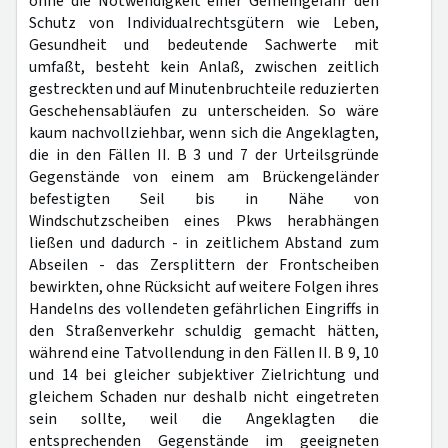
ohne die Notwendigkeit einer Gemeingefahr den
Schutz von Individualrechtsgütern wie Leben,
Gesundheit und bedeutende Sachwerte mit
umfaßt, besteht kein Anlaß, zwischen zeitlich
gestreckten und auf Minutenbruchteile reduzierten
Geschehensabläufen zu unterscheiden. So wäre
kaum nachvollziehbar, wenn sich die Angeklagten,
die in den Fällen II. B 3 und 7 der Urteilsgründe
Gegenstände von einem am Brückengeländer
befestigten Seil bis in Nähe von
Windschutzscheiben eines Pkws herabhängen
ließen und dadurch - in zeitlichem Abstand zum
Abseilen - das Zersplittern der Frontscheiben
bewirkten, ohne Rücksicht auf weitere Folgen ihres
Handelns des vollendeten gefährlichen Eingriffs in
den Straßenverkehr schuldig gemacht hätten,
während eine Tatvollendung in den Fällen II. B 9, 10
und 14 bei gleicher subjektiver Zielrichtung und
gleichem Schaden nur deshalb nicht eingetreten
sein sollte, weil die Angeklagten die
entsprechenden Gegenstände im geeigneten