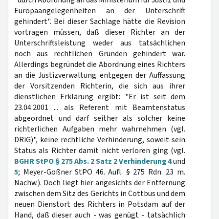
"durch Abordnung an das Ministerium für Justiz und
Europaangelegenheiten an der Unterschrift
gehindert". Bei dieser Sachlage hätte die Revision
vortragen müssen, daß dieser Richter an der
Unterschriftsleistung weder aus tatsächlichen
noch aus rechtlichen Gründen gehindert war.
Allerdings begründet die Abordnung eines Richters
an die Justizverwaltung entgegen der Auffassung
der Vorsitzenden Richterin, die sich aus ihrer
dienstlichen Erklärung ergibt: "Er ist seit dem
23.04.2001 ... als Referent mit Beamtenstatus
abgeordnet und darf seither als solcher keine
richterlichen Aufgaben mehr wahrnehmen (vgl.
DRiG)", keine rechtliche Verhinderung, soweit sein
Status als Richter damit nicht verloren ging (vgl.
BGHR StPO § 275 Abs. 2 Satz 2 Verhinderung 4
und
5
; Meyer-Goßner StPO 46. Aufl. § 275 Rdn. 23 m.
Nachw.). Doch liegt hier angesichts der Entfernung
zwischen dem Sitz des Gerichts in Cottbus und dem
neuen Dienstort des Richters in Potsdam auf der
Hand, daß dieser auch - was genügt - tatsächlich