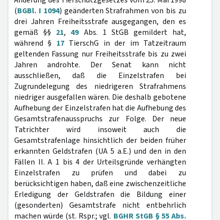
Änderung des Tierschutzgesetzes vom 25. Mai 1998
(
BGBl. I 1094
) geänderten Strafrahmen von bis zu
drei Jahren Freiheitsstrafe ausgegangen, den es
gemäß §§
21
,
49
Abs. 1 StGB gemildert hat,
während §
17
TierschG in der im Tatzeitraum
geltenden Fassung nur Freiheitsstrafe bis zu zwei
Jahren androhte. Der Senat kann nicht
ausschließen, daß die Einzelstrafen bei
Zugrundelegung des niedrigeren Strafrahmens
niedriger ausgefallen wären. Die deshalb gebotene
Aufhebung der Einzelstrafen hat die Aufhebung des
Gesamtstrafenausspruchs zur Folge. Der neue
Tatrichter wird insoweit auch die
Gesamtstrafenlage hinsichtlich der beiden früher
erkannten Geldstrafen (UA 5 a.E.) und den in den
Fällen II. A 1 bis 4 der Urteilsgründe verhängten
Einzelstrafen zu prüfen und dabei zu
berücksichtigen haben, daß eine zwischenzeitliche
Erledigung der Geldstrafen die Bildung einer
(gesonderten) Gesamtstrafe nicht entbehrlich
machen würde (st. Rspr.; vgl.
BGHR StGB § 55 Abs.