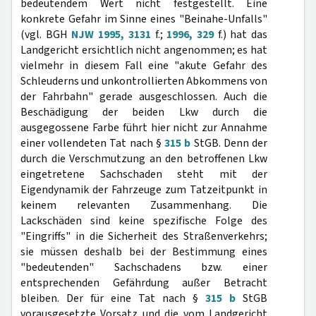
bedeutendem Wert nicht festgestellt. Eine
konkrete Gefahr im Sinne eines "Beinahe-Unfalls"
(vgl. BGH
NJW 1995, 3131
f.;
1996, 329
f.) hat das
Landgericht ersichtlich nicht angenommen; es hat
vielmehr in diesem Fall eine "akute Gefahr des
Schleuderns und unkontrollierten Abkommens von
der Fahrbahn" gerade ausgeschlossen. Auch die
Beschädigung der beiden Lkw durch die
ausgegossene Farbe führt hier nicht zur Annahme
einer vollendeten Tat nach §
315 b
StGB. Denn der
durch die Verschmutzung an den betroffenen Lkw
eingetretene Sachschaden steht mit der
Eigendynamik der Fahrzeuge zum Tatzeitpunkt in
keinem relevanten Zusammenhang. Die
Lackschäden sind keine spezifische Folge des
"Eingriffs" in die Sicherheit des Straßenverkehrs;
sie müssen deshalb bei der Bestimmung eines
"bedeutenden" Sachschadens bzw. einer
entsprechenden Gefährdung außer Betracht
bleiben. Der für eine Tat nach §
315 b
StGB
vorausgesetzte Vorsatz und die vom Landgericht