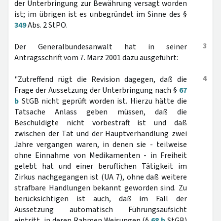
der Unterbringung zur Bewährung versagt worden
ist; im übrigen ist es unbegründet im Sinne des §
349
Abs. 2 StPO.
3
Der Generalbundesanwalt hat in seiner
Antragsschrift vom 7. März 2001 dazu ausgeführt:
4
"Zutreffend rügt die Revision dagegen, daß die
Frage der Aussetzung der Unterbringung nach §
67
b
StGB nicht geprüft worden ist. Hierzu hätte die
Tatsache Anlass geben müssen, daß die
Beschuldigte nicht vorbestraft ist und daß
zwischen der Tat und der Hauptverhandlung zwei
Jahre vergangen waren, in denen sie - teilweise
ohne Einnahme von Medikamenten - in Freiheit
gelebt hat und einer beruflichen Tätigkeit im
Zirkus nachgegangen ist (UA 7), ohne daß weitere
strafbare Handlungen bekannt geworden sind. Zu
berücksichtigen ist auch, daß im Fall der
Aussetzung automatisch Führungsaufsicht
eintritt, in deren Rahmen Weisungen (§
68 b
StGB)