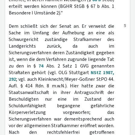
erteilt werden können (BGHR StGB § 67 b Abs. 1
Besondere I Umstände 2)."
5
Dem schließt sich der Senat an. Er verweist die
Sache im Umfang der Aufhebung an eine als
Schwurgericht zuständige Strafkammer des
Landgerichts zurück, da auch im
Sicherungsverfahren deren Zuständigkeit gegeben
ist, wenn die dem Verfahren zugrunde liegende Tat
zu den in §
74
Abs. 2 Satz 1 GVG genannten
Straftaten gehört (vgl. OLG Stuttgart
NStZ 1987,
292
; vgl. auch Kleinknecht/Meyer-Goßner StPO 44.
Aufl. § 414 Rdn. 8 m.w.N.). Hier hatte zwar die
Staatsanwaltschaft in ihrer Antragsschrift der
Beschuldigten nur eine im Zustand der
Schuldunfähigkeit begangene gefährliche
Körperverletzung vorgeworfen; das
Sicherungsverfahren war dementsprechend auch
vor der allgemeinen Strafkammer eröffnet worden.
Nach den rechtsfehlerfrei getroffenen