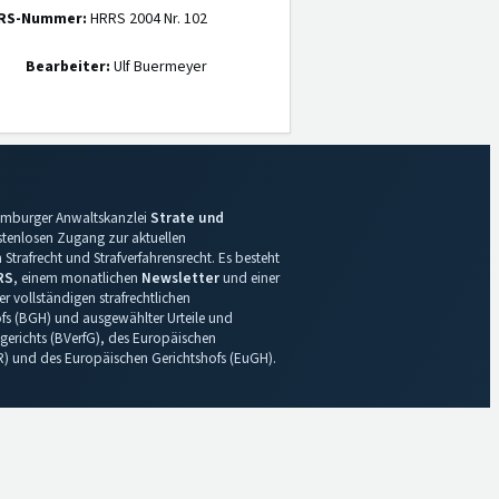
RS-Nummer:
HRRS 2004 Nr. 102
Bearbeiter:
Ulf Buermeyer
 Hamburger Anwaltskanzlei
Strate und
ostenlosen Zugang zur aktuellen
Strafrecht und Strafverfahrensrecht. Es besteht
RS
, einem monatlichen
Newsletter
und einer
r vollständigen strafrechtlichen
s (BGH) und ausgewählter Urteile und
gerichts (BVerfG), des Europäischen
R) und des Europäischen Gerichtshofs (EuGH).