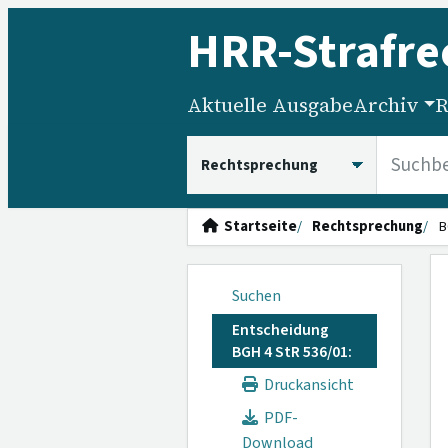
HRR
-Strafre
Aktuelle Ausgabe
Archiv
R
HRRS durchsuchen
Startseite
Rechtsprechung
B
Suchen
Entscheidung
BGH 4 StR 536/01:
Druckansicht
PDF-
Download