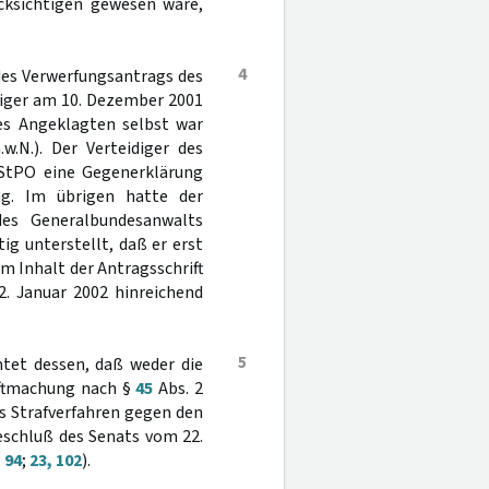
ücksichtigen gewesen wäre,
4
 des Verwerfungsantrags des
iger am 10. Dezember 2001
es Angeklagten selbst war
.N.). Der Verteidiger des
StPO eine Gegenerklärung
ag. Im übrigen hatte der
 des Generalbundesanwalts
g unterstellt, daß er erst
m Inhalt der Antragsschrift
2. Januar 2002 hinreichend
5
tet dessen, daß weder die
aftmachung nach §
45
Abs. 2
as Strafverfahren gegen den
schluß des Senats vom 22.
 94
;
23, 102
).