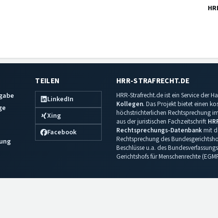
HR
TEILEN
HRR-STRAFRECHT.DE
sgabe
HRR-Strafrecht.de ist ein Service der
LinkedIn
Kollegen
. Das Projekt bietet einen k
ge
höchstrichterlichen Rechtsprechung im 
Xing
aus der juristischen Fachzeitschrift
HR
Rechtsprechungs-Datenbank
mit de
Facebook
Rechtsprechung des Bundesgerichtshof
ung
Beschlüsse u.a. des Bundesverfassungs
Gerichtshofs für Menschenrechte (EGM
Impressum
·
Datenschutz