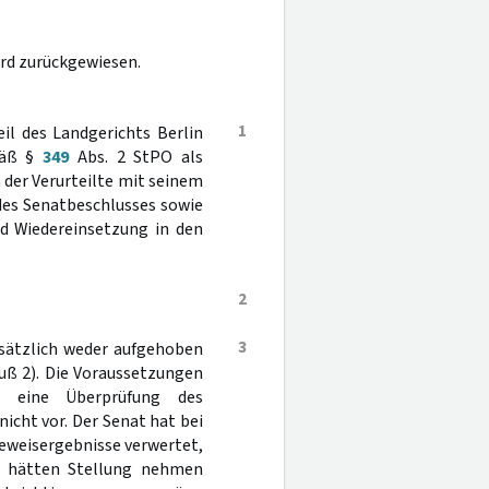
rd zurückgewiesen.
1
il des Landgerichts Berlin
mäß §
349
Abs. 2 StPO als
der Verurteilte mit seinem
des Senatbeschlusses sowie
nd Wiedereinsetzung in den
2
3
sätzlich weder aufgehoben
uß 2). Die Voraussetzungen
eine Überprüfung des
cht vor. Der Senat hat bei
eweisergebnisse verwertet,
ht hätten Stellung nehmen