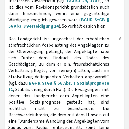
Interessen zuwiderläuft (vgl.
BGHSt 29, 370
f.), so
ist dies vom Revisionsgericht grundsätzlich auch
dann hinzunehmen, wenn eine gegenteilige
Würdigung möglich gewesen wäre (
BGHR StGB §
56 Abs. 3 Verteidigung 14
). So verhält es sich hier.
8
Das Landgericht ist ungeachtet der erheblichen
strafrechtlichen Vorbelastung des Angeklagten zu
der Oberzeugung gelangt, der Angeklagte habe
sich "unter dem Eindruck des Todes des
Geschädigten, zu dem er ein. freundschaftliches
Verhältnis pflegte, von seine(m) alten, auch im
Strafvollzug delinquenten Verhalten abgewandt"
(vgl. dazu
BGHR StGB § 56 Abs. 1 Sozialprognose
11
, Stabilisierung durch Haft). Die Erwägungen, mit
denen das Landgericht dem Angeklagten eine
positive Sozialprognose gestellt hat, sind
rechtlich nicht zu beanstanden. Die
Beschwerdeführerin, die dem mit dem Hinweis auf
eine "wundersame Wandlung des Angeklagten vom
Saulus zum Paulus" entgegentritt, zeigt keine