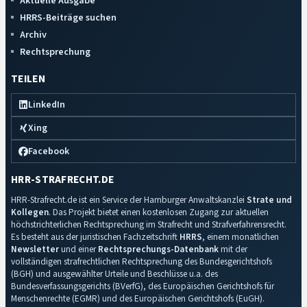
Aktuelle Ausgabe
HRRS-Beiträge suchen
Archiv
Rechtsprechung
TEILEN
LinkedIn
Xing
Facebook
HRR-STRAFRECHT.DE
HRR-Strafrecht.de ist ein Service der Hamburger Anwaltskanzlei
Strate und
Kollegen
. Das Projekt bietet einen kostenlosen Zugang zur aktuellen
höchstrichterlichen Rechtsprechung im Strafrecht und Strafverfahrensrecht.
Es besteht aus der juristischen Fachzeitschrift
HRRS
, einem monatlichen
Newsletter
und einer
Rechtsprechungs-Datenbank
mit der
vollständigen strafrechtlichen Rechtsprechung des Bundesgerichtshofs
(BGH) und ausgewählter Urteile und Beschlüsse u.a. des
Bundesverfassungsgerichts (BVerfG), des Europäischen Gerichtshofs für
Menschenrechte (EGMR) und des Europäischen Gerichtshofs (EuGH).