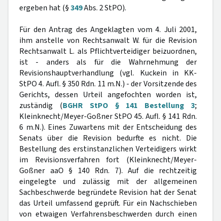
ergeben hat (§
349
Abs. 2 StPO).
Für den Antrag des Angeklagten vom 4. Juli 2001,
ihm anstelle von Rechtsanwalt W. für die Revision
Rechtsanwalt L. als Pflichtverteidiger beizuordnen,
ist - anders als für die Wahrnehmung der
Revisionshauptverhandlung (vgl. Kuckein in KK-
StPO 4. Aufl. § 350 Rdn. 11 m.N.) - der Vorsitzende des
Gerichts, dessen Urteil angefochten worden ist,
zuständig (
BGHR StPO § 141 Bestellung 3
;
Kleinknecht/Meyer-Goßner StPO 45. Aufl. § 141 Rdn.
6 m.N.). Eines Zuwartens mit der Entscheidung des
Senats über die Revision bedurfte es nicht. Die
Bestellung des erstinstanzlichen Verteidigers wirkt
im Revisionsverfahren fort (Kleinknecht/Meyer-
Goßner aaO § 140 Rdn. 7). Auf die rechtzeitig
eingelegte und zulässig mit der allgemeinen
Sachbeschwerde begründete Revision hat der Senat
das Urteil umfassend geprüft. Für ein Nachschieben
von etwaigen Verfahrensbeschwerden durch einen