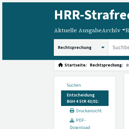
HRR
-Strafre
Aktuelle Ausgabe
Archiv
R
HRRS durchsuchen
Startseite
Rechtsprechung
B
Suchen
Entscheidung
BGH 4 StR 43/01:
Druckansicht
PDF-
Download