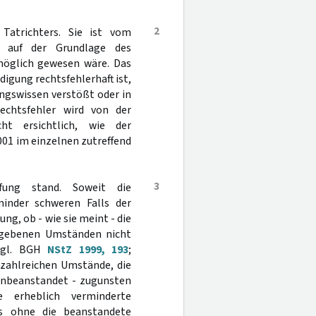
2
Tatrichters. Sie ist vom
n auf der Grundlage des
möglich gewesen wäre. Das
igung rechtsfehlerhaft ist,
ngswissen verstößt oder in
Rechtsfehler wird von der
ht ersichtlich, wie der
01 im einzelnen zutreffend
3
fung stand. Soweit die
inder schweren Falls der
ng, ob - wie sie meint - die
egebenen Umständen nicht
(vgl. BGH
NStZ 1999, 193
;
r zahlreichen Umstände, die
 unbeanstandet - zugunsten
e erheblich verminderte
es ohne die beanstandete