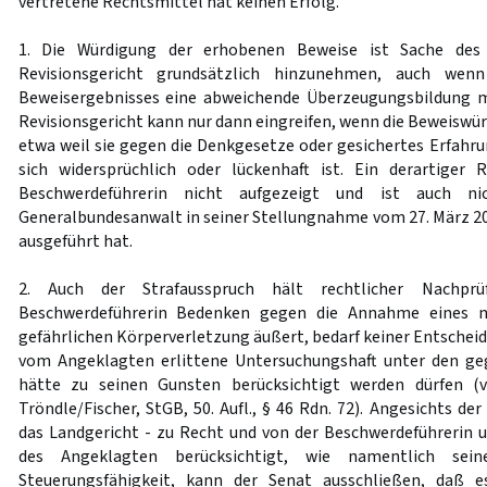
vertretene Rechtsmittel hat keinen Erfolg.
1. Die Würdigung der erhobenen Beweise ist Sache des 
Revisionsgericht grundsätzlich hinzunehmen, auch wen
Beweisergebnisses eine abweichende Überzeugungsbildung 
Revisionsgericht kann nur dann eingreifen, wenn die Beweiswürd
etwa weil sie gegen die Denkgesetze oder gesichertes Erfahru
sich widersprüchlich oder lückenhaft ist. Ein derartiger 
Beschwerdeführerin nicht aufgezeigt und ist auch nic
Generalbundesanwalt in seiner Stellungnahme vom 27. März 20
ausgeführt hat.
2. Auch der Strafausspruch hält rechtlicher Nachprü
Beschwerdeführerin Bedenken gegen die Annahme eines m
gefährlichen Körperverletzung äußert, bedarf keiner Entscheidu
vom Angeklagten erlittene Untersuchungshaft unter den g
hätte zu seinen Gunsten berücksichtigt werden dürfen 
Tröndle/Fischer, StGB, 50. Aufl., § 46 Rdn. 72). Angesichts de
das Landgericht - zu Recht und von der Beschwerdeführerin
des Angeklagten berücksichtigt, wie namentlich sein
Steuerungsfähigkeit, kann der Senat ausschließen, daß 