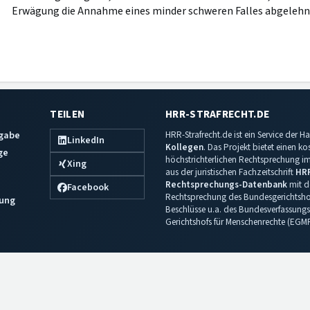
Erwägung die Annahme eines minder schweren Falles abgelehn
TEILEN
HRR-STRAFRECHT.DE
sgabe
HRR-Strafrecht.de ist ein Service der
LinkedIn
Kollegen
. Das Projekt bietet einen k
ge
höchstrichterlichen Rechtsprechung im 
Xing
aus der juristischen Fachzeitschrift
HR
Rechtsprechungs-Datenbank
mit de
Facebook
Rechtsprechung des Bundesgerichtshof
ung
Beschlüsse u.a. des Bundesverfassungs
Gerichtshofs für Menschenrechte (EGM
Impressum
·
Datenschutz