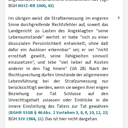
BGH
NStZ-RR 2000, 43
).
6
Im übrigen weist die Strafbemessung im engeren
Sinne durchgreifende Rechtsfehler auf, soweit das
Landgericht zu Lasten des Angeklagten "seine
Lebensumstände" wertet: er habe "sich zu einer
dissozialen Persönlichkeit entwickelt, ohne daß
dafür ein Auslöser erkennbar" sei; er sei "nicht
ernsthaft gewillt, seine Fähigkeiten sinnvoll
einzusetzen", und lebe "viel lieber auf Kosten
anderer in den Tag hinein" (UA 28). Nach der
Rechtsprechung dürfen Umstände der allgemeinen
Lebensführung bei der Strafzumessung nur
berücksichtigt werden, wenn sie wegen ihrer engen
Beziehung zur Tat Schlüsse auf den
Unrechtsgehalt zulassen oder Einblicke in die
innere Einstellung des Täters zur Tat gewähren
(
BGHR StGB § 46 Abs. 2 Vorleben 3
,
8
,
9
,
10
,
12
,
23
;
BGH
StV 1984, 21
). Das ist hier nicht dargetan.