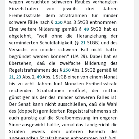
wegen versuchten schweren Raubes verhängten
Einzelstrafen von jeweils drei Jahren
Freiheitsstrafe dem Strafrahmen für minder
schwere Fälle nach §
250
Abs. 3 StGB entnommen.
Eine weitere Milderung gemäß §
49
StGB hat es
abgelehnt, "weil ohne die Heranziehung der
verminderten Schuldfähigkeit (§
21
StGB) und des
Versuchs ein minder schwerer Fall nicht hätte
begründet werden können" (UA 29). Dabei hat es
übersehen, daß die zweifache Milderung des
Regelstrafrahmens des §
250
Abs. 1 StGB gemäß §§
21
,
23
Abs. 2,
49
Abs. 1 StGB einen von einem Monat
bis zu acht Jahren fünf Monaten Freiheitsstrafe
reichenden Strafrahmen eröffnet, der mithin
günstiger als der des minder schweren Falles ist.
Der Senat kann nicht ausschließen, daß die Wahl
des (doppelt) gemilderten Regelstrafrahmens sich
auch günstig auf die Strafbemessung im engeren
Sinne ausgewirkt hätte, zumal das Landgericht die
Strafen jeweils dem unteren Bereich des
angewandten Strafrahmens entnommen hat (vgl.