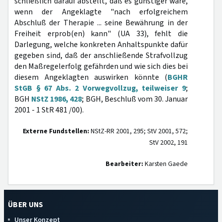
schließlich darauf abstellt, daß es günstiger wäre,
wenn der Angeklagte "nach erfolgreichem
Abschluß der Therapie ... seine Bewährung in der
Freiheit erprob(en) kann" (UA 33), fehlt die
Darlegung, welche konkreten Anhaltspunkte dafür
gegeben sind, daß der anschließende Strafvollzug
den Maßregelerfolg gefährden und wie sich dies bei
diesem Angeklagten auswirken könnte (
BGHR
StGB § 67 Abs. 2 Vorwegvollzug, teilweiser 9
;
BGH
NStZ 1986, 428
; BGH, Beschluß vom 30. Januar
2001 - 1 StR 481 /00).
Externe Fundstellen:
NStZ-RR 2001, 295; StV 2001, 572;
StV 2002, 191
Bearbeiter:
Karsten Gaede
ÜBER UNS
Unser Konzept