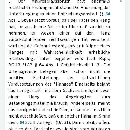
8
3. Der Maßregelausspruch hält ebenfalls
rechtlicher Prüfung nicht stand. Die Anordnung der
Unterbringung in einer Entziehungsanstalt (§
64
Abs. 1 StGB) setzt voraus, daß der Täter den Hang
hat, berauschende Mittel im Übermaß zu sich zu
nehmen, er wegen einer auf den Hang
zurückzuführenden rechtswidrigen Tat verurteilt
wird und die Gefahr besteht, daß er infolge seines
Hanges mit Wahrscheinlichkeit erhebliche
rechtswidrige Taten begehen wird (std. Rspr.;
BGHR StGB § 64 Abs. 1 Gefährlichkeit 1, 3). Die
Urteilsgründe belegen aber schon nicht die
positive Feststellung der tatsächlichen
Voraussetzungen des "Hanges". Einerseits bejaht
das Landgericht mit dem Sachverständigen zwar
einen Hang des Angeklagten zum
Betäubungsmittelmißbrauch. Andererseits meint
das Landgericht abschließend, es könne "letztlich
nicht ausschließen, daß ein solcher Hang im Sinne
des §
64
StGB vorliegt" (UA 31). Damit bleibt offen,
ob sich der Tatrichter zweifelsfrei vom Vorliegen