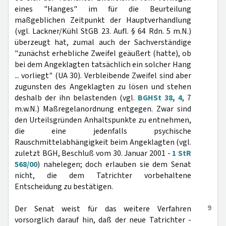
eines "Hanges" im für die Beurteilung
maßgeblichen Zeitpunkt der Hauptverhandlung
(vgl. Lackner/Kühl StGB 23. Aufl. § 64 Rdn. 5 m.N.)
überzeugt hat, zumal auch der Sachverständige
"zunächst erhebliche Zweifel geäußert (hatte), ob
bei dem Angeklagten tatsächlich ein solcher Hang
... vorliegt" (UA 30). Verbleibende Zweifel sind aber
zugunsten des Angeklagten zu lösen und stehen
deshalb der ihn belastenden (vgl.
BGHSt 38, 4
, 7
m.w.N.) Maßregelanordnung entgegen. Zwar sind
den Urteilsgründen Anhaltspunkte zu entnehmen,
die eine jedenfalls psychische
Rauschmittelabhängigkeit beim Angeklagten (vgl.
zuletzt BGH, Beschluß vom 30. Januar 2001 -
1 StR
568/00
) nahelegen; doch erlauben sie dem Senat
nicht, die dem Tatrichter vorbehaltene
Entscheidung zu bestätigen.
9
Der Senat weist für das weitere Verfahren
vorsorglich darauf hin, daß der neue Tatrichter -