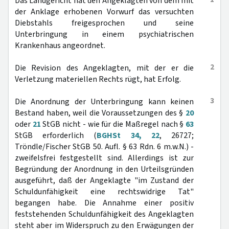
Das Landgericht hat den Angeklagten von dem mit
der Anklage erhobenen Vorwurf das versuchten
Diebstahls freigesprochen und seine
Unterbringung in einem psychiatrischen
Krankenhaus angeordnet.
2
Die Revision des Angeklagten, mit der er die
Verletzung materiellen Rechts rügt, hat Erfolg.
3
Die Anordnung der Unterbringung kann keinen
Bestand haben, weil die Voraussetzungen des §
20
oder
21
StGB nicht - wie für die Maßregel nach §
63
StGB erforderlich (
BGHSt 34, 22
, 26727;
Tröndle/Fischer StGB 50. Aufl. § 63 Rdn. 6 m.w.N.) -
zweifelsfrei festgestellt sind. Allerdings ist zur
Begründung der Anordnung in den Urteilsgründen
ausgeführt, daß der Angeklagte "im Zustand der
Schuldunfähigkeit eine rechtswidrige Tat"
begangen habe. Die Annahme einer positiv
feststehenden Schuldunfähigkeit des Angeklagten
steht aber im Widerspruch zu den Erwägungen der