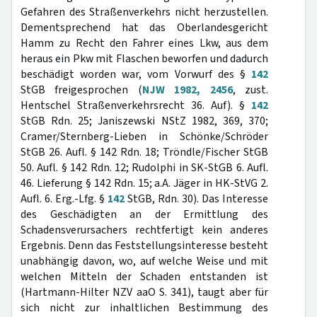
Gefahren des Straßenverkehrs nicht herzustellen.
Dementsprechend hat das Oberlandesgericht
Hamm zu Recht den Fahrer eines Lkw, aus dem
heraus ein Pkw mit Flaschen beworfen und dadurch
beschädigt worden war, vom Vorwurf des §
142
StGB freigesprochen (
NJW 1982, 2456
, zust.
Hentschel Straßenverkehrsrecht 36. Auf). §
142
StGB Rdn. 25; Janiszewski NStZ 1982, 369, 370;
Cramer/Sternberg-Lieben in Schönke/Schröder
StGB 26. Aufl. § 142 Rdn. 18; Tröndle/Fischer StGB
50. Aufl. § 142 Rdn. 12; Rudolphi in SK-StGB 6. Aufl.
46. Lieferung § 142 Rdn. 15; a.A. Jäger in HK-StVG 2.
Aufl. 6. Erg.-Lfg. §
142
StGB, Rdn. 30). Das Interesse
des Geschädigten an der Ermittlung des
Schadensverursachers rechtfertigt kein anderes
Ergebnis. Denn das Feststellungsinteresse besteht
unabhängig davon, wo, auf welche Weise und mit
welchen Mitteln der Schaden entstanden ist
(Hartmann-Hilter NZV aaO S. 341), taugt aber für
sich nicht zur inhaltlichen Bestimmung des