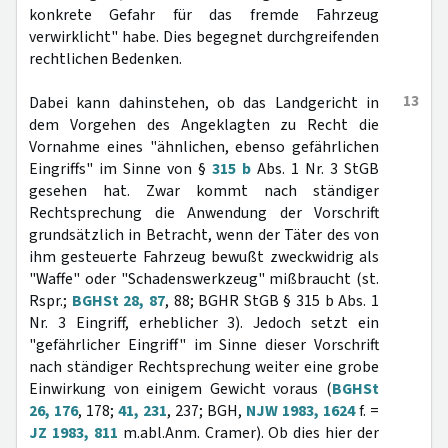
konkrete Gefahr für das fremde Fahrzeug
verwirklicht" habe. Dies begegnet durchgreifenden
rechtlichen Bedenken.
13
Dabei kann dahinstehen, ob das Landgericht in
dem Vorgehen des Angeklagten zu Recht die
Vornahme eines "ähnlichen, ebenso gefährlichen
Eingriffs" im Sinne von §
315 b
Abs. 1 Nr. 3 StGB
gesehen hat. Zwar kommt nach ständiger
Rechtsprechung die Anwendung der Vorschrift
grundsätzlich in Betracht, wenn der Täter des von
ihm gesteuerte Fahrzeug bewußt zweckwidrig als
"Waffe" oder "Schadenswerkzeug" mißbraucht (st.
Rspr.;
BGHSt 28, 87
, 88; BGHR StGB § 315 b Abs. 1
Nr. 3 Eingriff, erheblicher 3). Jedoch setzt ein
"gefährlicher Eingriff" im Sinne dieser Vorschrift
nach ständiger Rechtsprechung weiter eine grobe
Einwirkung von einigem Gewicht voraus (
BGHSt
26, 176
, 178;
41, 231
, 237; BGH,
NJW 1983, 1624
f. =
JZ 1983, 811
m.abl.Anm. Cramer). Ob dies hier der