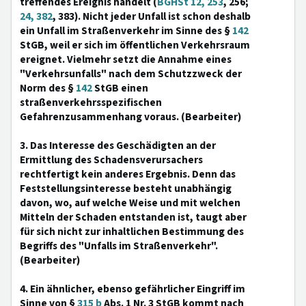
treffendes Ereignis handelt (
BGHSt 12, 253
, 256;
24, 382
, 383). Nicht jeder Unfall ist schon deshalb
ein Unfall im Straßenverkehr im Sinne des §
142
StGB, weil er sich im öffentlichen Verkehrsraum
ereignet. Vielmehr setzt die Annahme eines
"Verkehrsunfalls" nach dem Schutzzweck der
Norm des §
142
StGB einen
straßenverkehrsspezifischen
Gefahrenzusammenhang voraus. (Bearbeiter)
3. Das Interesse des Geschädigten an der
Ermittlung des Schadensverursachers
rechtfertigt kein anderes Ergebnis. Denn das
Feststellungsinteresse besteht unabhängig
davon, wo, auf welche Weise und mit welchen
Mitteln der Schaden entstanden ist, taugt aber
für sich nicht zur inhaltlichen Bestimmung des
Begriffs des "Unfalls im Straßenverkehr".
(Bearbeiter)
4. Ein ähnlicher, ebenso gefährlicher Eingriff im
Sinne von §
315 b
Abs. 1 Nr. 3 StGB kommt nach