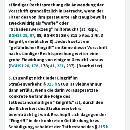
ständiger Rechtsprechung die Anwendung der
Vorschrift grundsätzlich in Betracht, wenn der
Täter des von ihm gesteuerte Fahrzeug bewußt
zweckwidrig als "Waffe" oder
"Schadenswerkzeug" mißbraucht (st. Rspr.;
BGHSt 28, 87
, 88; BGHR StGB § 315 b Abs. 1 Nr. 3
Eingriff, erheblicher 3). Jedoch setzt ein
"gefährlicher Eingriff" im Sinne dieser Vorschrift
nach ständiger Rechtsprechung weiter eine
grobe Einwirkung von einigem Gewicht voraus
(
BGHSt 26, 176
, 178;
41, 231
, 237). (Bearbeiter)
5. Es genügt nicht jeder Eingriff im
Straßenverkehr. §
315 b
StGB ist vielmehr nur
dann erfüllt, wenn die darin vorausgesetzte
konkrete Gefahr die Folge des
tatbestandsmäßigen "Eingriffs" ist, durch den
die Sicherheit des Straßenverkehrs
beeinträchtigt wird. Erschöpft sich dagegen der
"Eingriff" in der konkreten Gefährdung bzw.
Schädigung, scheidet der Tatbestand des §
315 b