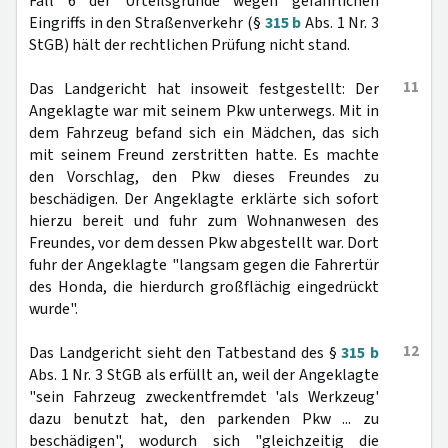
Fall 6 der Urteilsgründe wegen gefährlichen
Eingriffs in den Straßenverkehr (§
315 b
Abs. 1 Nr. 3
StGB) hält der rechtlichen Prüfung nicht stand.
11
Das Landgericht hat insoweit festgestellt: Der
Angeklagte war mit seinem Pkw unterwegs. Mit in
dem Fahrzeug befand sich ein Mädchen, das sich
mit seinem Freund zerstritten hatte. Es machte
den Vorschlag, den Pkw dieses Freundes zu
beschädigen. Der Angeklagte erklärte sich sofort
hierzu bereit und fuhr zum Wohnanwesen des
Freundes, vor dem dessen Pkw abgestellt war. Dort
fuhr der Angeklagte "langsam gegen die Fahrertür
des Honda, die hierdurch großflächig eingedrückt
wurde".
12
Das Landgericht sieht den Tatbestand des §
315 b
Abs. 1 Nr. 3 StGB als erfüllt an, weil der Angeklagte
"sein Fahrzeug zweckentfremdet 'als Werkzeug'
dazu benutzt hat, den parkenden Pkw ... zu
beschädigen", wodurch sich "gleichzeitig die