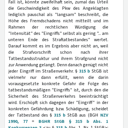
Fall ist, könnte zweifelhaft sein, zumal das Urteil
die Geschwindigkeit des Pkw des Angeklagten
lediglich pauschal als "langsam" beschreibt, die
Höhe des Fremdschadens nicht mitteilt und im
Rahmen der rechtlichen Würdigung die
"Intensität" des "Eingriffs" selbst als gering "... am
unteren Ende des Straftatbestandes" wertet.
Darauf kommt es im Ergebnis aber nicht an, weil
die Strafvorschrift schon nach ihrer
Tatbestandsstruktur und ihrem Strafgrund nicht
zur Anwendung gelangt. Denn danach genügt nicht
jeder Eingriff im Straßenverkehr. §
315 b
StGB ist
vielmehr nur dann erfüllt, wenn die darin
vorausgesetzte konkrete Gefahr die Folge des
tatbestandsmäßigen "Eingriffs" ist, durch den die
Sicherheit des Straßenverkehrs beeinträchtigt
wird. Erschöpft sich dagegen der "Eingriff" in der
konkreten Gefährdung bzw. Schädigung, scheidet
der Tatbestand des §
315 b
StGB aus (BGH
NZV
1990, 77
=
BGHR StGB § 315 b Abs. 1
Konkurrenzen 3
<zu §
315 b
Abs. 1, Nr. 1 StGB>;