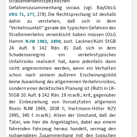
straßenverkehrsspezifischen
Gefahrenzusammenhang voraus (vgl. BayObLG
VRS 71, 277
, 278). Die Rechtsprechung ist deshalb
dahin zu verstehen, daß sich in dem
"Verkehrsunfall" gerade die typischen Gefahren des
Straßenverkehrs verwirklicht haben müssen (OLG
Hamm
NJW 1982, 2456
; zust. Lackner/Kühl StGB
24. Aufl. § 142 Rdn. 8). Daß sich in dem
Schadensereignis ein verkehrstypisches
Unfallrisiko realisiert hat, kann jedenfalls dann
nicht angenommen werden, wenn ein Verhalten
schon nach seinem äußeren Erscheinungsbild
keine Auswirkung des allgemeinen Verkehrsrisikos,
sondern einer deliktischen Planung ist (Rüth in LK-
StGB 10. Aufl. § 142 Rdn. 19 m.w.N.; krit, gegenüber
der Einbeziehung von Vorsatztaten allgemein
Roxin NJW 1969, 2038 f.; Hartmann-Hilter NZV
1995, 340 f. m.w.N.). Allein der Umstand, daß der
Täter, wie hier die Angeklagten, dabei aus einem
fahrenden Fahrzeug heraus handelt, vermag den
notwendigen Zusammenhang mit den typischen