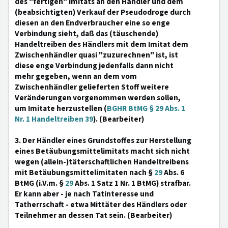
des "fertigen" Imitats an den Händler und dem
(beabsichtigten) Verkauf der Pseudodroge durch
diesen an den Endverbraucher eine so enge
Verbindung sieht, daß das (täuschende)
Handeltreiben des Händlers mit dem Imitat dem
Zwischenhändler quasi "zuzurechnen" ist, ist
diese enge Verbindung jedenfalls dann nicht
mehr gegeben, wenn an dem vom
Zwischenhändler gelieferten Stoff weitere
Veränderungen vorgenommen werden sollen,
um Imitate herzustellen (
BGHR BtMG § 29 Abs. 1
Nr. 1 Handeltreiben 39
). (Bearbeiter)
3. Der Händler eines Grundstoffes zur Herstellung
eines Betäubungsmittelimitats macht sich nicht
wegen (allein-)täterschaftlichen Handeltreibens
mit Betäubungsmittelimitaten nach §
29
Abs. 6
BtMG (i.V.m. §
29
Abs. 1 Satz 1 Nr. 1 BtMG) strafbar.
Er kann aber - je nach Tatinteresse und
Tatherrschaft - etwa Mittäter des Händlers oder
Teilnehmer an dessen Tat sein. (Bearbeiter)