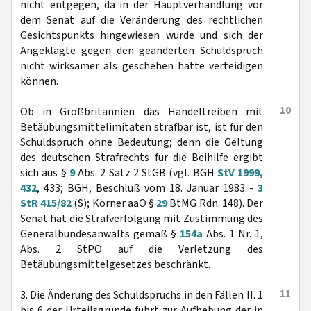
nicht entgegen, da in der Hauptverhandlung vor
dem Senat auf die Veränderung des rechtlichen
Gesichtspunkts hingewiesen wurde und sich der
Angeklagte gegen den geänderten Schuldspruch
nicht wirksamer als geschehen hätte verteidigen
können.
10
Ob in Großbritannien das Handeltreiben mit
Betäubungsmittelimitaten strafbar ist, ist für den
Schuldspruch ohne Bedeutung; denn die Geltung
des deutschen Strafrechts für die Beihilfe ergibt
sich aus §
9
Abs. 2 Satz 2 StGB (vgl. BGH
StV 1999,
432
, 433; BGH, Beschluß vom 18. Januar 1983 -
3
StR 415/82
(S); Körner aaO §
29
BtMG Rdn. 148). Der
Senat hat die Strafverfolgung mit Zustimmung des
Generalbundesanwalts gemäß §
154a
Abs. 1 Nr. 1,
Abs. 2 StPO auf die Verletzung des
Betäubungsmittelgesetzes beschränkt.
11
3. Die Änderung des Schuldspruchs in den Fällen II. 1
bis 6 der Urteilsgründe führt zur Aufhebung der in