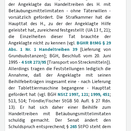
der Angeklagte das Handeltreiben des H. mit
Betäubungsmittelimitaten - ohne Täterwillen -
vorsätzlich gefördert. Die Strafkammer hat die
Haupttat des H., zu der der Angeklagte Hilfe
geleistet hat, zureichend festgestellt (UA 13 f., 21);
die Einzelheiten dieser Tat brauchte der
Angeklagte nicht zu kennen (vgl.
BGHR BtMG § 29
Abs. 1 Nr. 1 Handeltreiben 39
[Lieferung von
Grundsubstanzen]; BGH, Beschluß vom 20. Juni
1995 -
4 StR 273/95
[Transport von Streckmitteln]).
Allerdings tragen die Feststellungen lediglich die
Annahme, daß der Angeklagte mit seinen
Beihilfebeiträgen insgesamt eine - nach Lieferung
der Tablettiermaschine begangene - Haupttat
gefördert hat (vgl. BGH
NStZ 1997, 121
;
1999, 451
;
513, 514; Tröndle/Fischer StGB 50. Aufl. § 27 Rdn.
13). Er hat sich daher einer Beihilfe zum
Handeltreiben mit Betäubungsmittelimitaten
schuldig gemacht. Der Senat ändert den
Schuldspruch entsprechend; §
265
StPO steht dem