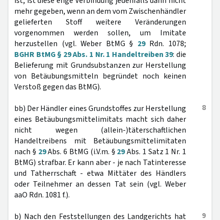
ist, ist diese enge Verbindung jedenfalls dann nicht
mehr gegeben, wenn an dem vom Zwischenhändler
gelieferten Stoff weitere Veränderungen
vorgenommen werden sollen, um Imitate
herzustellen (vgl. Weber BtMG §
29
Rdn. 1078;
BGHR BtMG § 29 Abs. 1 Nr. 1 Handeltreiben 39
: die
Belieferung mit Grundsubstanzen zur Herstellung
von Betäubungsmitteln begründet noch keinen
Verstoß gegen das BtMG).
8
bb) Der Händler eines Grundstoffes zur Herstellung
eines Betäubungsmittelimitats macht sich daher
nicht wegen (allein-)täterschaftlichen
Handeltreibens mit Betäubungsmittelimitaten
nach §
29
Abs. 6 BtMG (i.V.m. §
29
Abs. 1 Satz 1 Nr. 1
BtMG) strafbar. Er kann aber - je nach Tatinteresse
und Tatherrschaft - etwa Mittäter des Händlers
oder Teilnehmer an dessen Tat sein (vgl. Weber
aaO Rdn. 1081 f.).
9
b) Nach den Feststellungen des Landgerichts hat