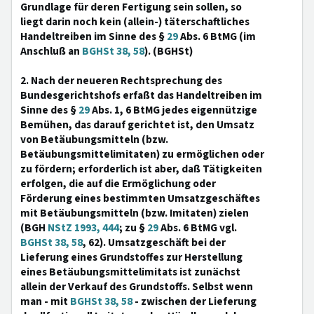
Grundlage für deren Fertigung sein sollen, so
liegt darin noch kein (allein-) täterschaftliches
Handeltreiben im Sinne des §
29
Abs. 6 BtMG (im
Anschluß an
BGHSt 38, 58
). (BGHSt)
2. Nach der neueren Rechtsprechung des
Bundesgerichtshofs erfaßt das Handeltreiben im
Sinne des §
29
Abs. 1, 6 BtMG jedes eigennützige
Bemühen, das darauf gerichtet ist, den Umsatz
von Betäubungsmitteln (bzw.
Betäubungsmittelimitaten) zu ermöglichen oder
zu fördern; erforderlich ist aber, daß Tätigkeiten
erfolgen, die auf die Ermöglichung oder
Förderung eines bestimmten Umsatzgeschäftes
mit Betäubungsmitteln (bzw. Imitaten) zielen
(BGH
NStZ 1993, 444
; zu §
29
Abs. 6 BtMG vgl.
BGHSt 38, 58
, 62). Umsatzgeschäft bei der
Lieferung eines Grundstoffes zur Herstellung
eines Betäubungsmittelimitats ist zunächst
allein der Verkauf des Grundstoffs. Selbst wenn
man - mit
BGHSt 38, 58
- zwischen der Lieferung