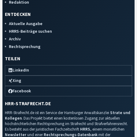
Redaktion
ENTDECKEN
Aktuelle Ausgabe
HRRS-Beiträge suchen
Archiv
Rechtsprechung
TEILEN
LinkedIn
Xing
Facebook
HRR-STRAFRECHT.DE
HRR-Strafrecht.de ist ein Service der Hamburger Anwaltskanzlei
Strate und
Kollegen
. Das Projekt bietet einen kostenlosen Zugang zur aktuellen
höchstrichterlichen Rechtsprechung im Strafrecht und Strafverfahrensrecht.
Es besteht aus der juristischen Fachzeitschrift
HRRS
, einem monatlichen
Newsletter
und einer
Rechtsprechungs-Datenbank
mit der