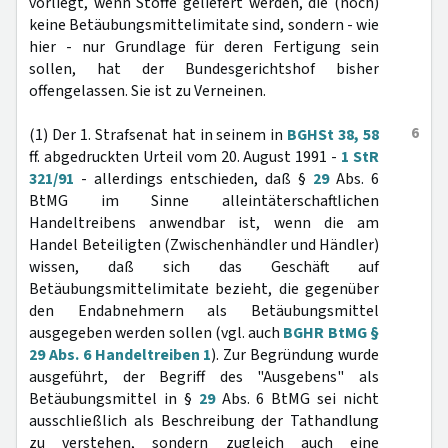
vorliegt, wenn Stoffe geliefert werden, die (noch)
keine Betäubungsmittelimitate sind, sondern - wie
hier - nur Grundlage für deren Fertigung sein
sollen, hat der Bundesgerichtshof bisher
offengelassen. Sie ist zu Verneinen.
6
(1) Der 1. Strafsenat hat in seinem in
BGHSt 38, 58
ff. abgedruckten Urteil vom 20. August 1991 -
1 StR
321/91
- allerdings entschieden, daß §
29
Abs. 6
BtMG im Sinne alleintäterschaftlichen
Handeltreibens anwendbar ist, wenn die am
Handel Beteiligten (Zwischenhändler und Händler)
wissen, daß sich das Geschäft auf
Betäubungsmittelimitate bezieht, die gegenüber
den Endabnehmern als Betäubungsmittel
ausgegeben werden sollen (vgl. auch
BGHR BtMG §
29 Abs. 6 Handeltreiben 1
). Zur Begründung wurde
ausgeführt, der Begriff des "Ausgebens" als
Betäubungsmittel in §
29
Abs. 6 BtMG sei nicht
ausschließlich als Beschreibung der Tathandlung
zu verstehen, sondern zugleich auch eine