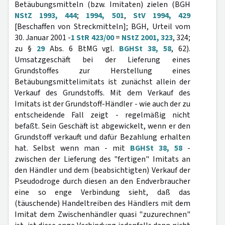
Betäubungsmitteln (bzw. Imitaten) zielen (BGH
NStZ 1993, 444
;
1994, 501
,
StV 1994, 429
[Beschaffen von Streckmitteln]; BGH, Urteil vom
30. Januar 2001 -
1 StR 423/00
=
NStZ 2001, 323
, 324;
zu §
29
Abs. 6 BtMG vgl.
BGHSt 38, 58
, 62).
Umsatzgeschäft bei der Lieferung eines
Grundstoffes zur Herstellung eines
Betäubungsmittelimitats ist zunächst allein der
Verkauf des Grundstoffs. Mit dem Verkauf des
Imitats ist der Grundstoff-Händler - wie auch der zu
entscheidende Fall zeigt - regelmäßig nicht
befaßt. Sein Geschäft ist abgewickelt, wenn er den
Grundstoff verkauft und dafür Bezahlung erhalten
hat. Selbst wenn man - mit
BGHSt 38, 58
-
zwischen der Lieferung des "fertigen" Imitats an
den Händler und dem (beabsichtigten) Verkauf der
Pseudodroge durch diesen an den Endverbraucher
eine so enge Verbindung sieht, daß das
(täuschende) Handeltreiben des Händlers mit dem
Imitat dem Zwischenhändler quasi "zuzurechnen"