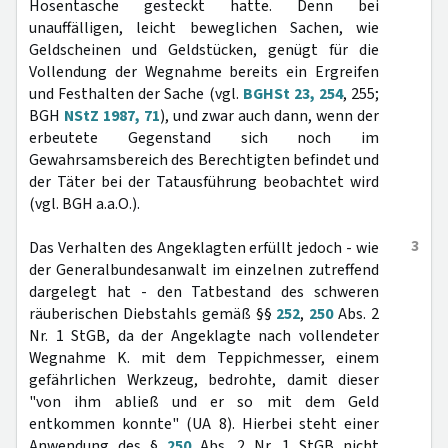
Hosentasche gesteckt hatte. Denn bei
unauffälligen, leicht beweglichen Sachen, wie
Geldscheinen und Geldstücken, genügt für die
Vollendung der Wegnahme bereits ein Ergreifen
und Festhalten der Sache (vgl.
BGHSt 23, 254
, 255;
BGH
NStZ 1987, 71
), und zwar auch dann, wenn der
erbeutete Gegenstand sich noch im
Gewahrsamsbereich des Berechtigten befindet und
der Täter bei der Tatausführung beobachtet wird
(vgl. BGH a.a.O.).
3
Das Verhalten des Angeklagten erfüllt jedoch - wie
der Generalbundesanwalt im einzelnen zutreffend
dargelegt hat - den Tatbestand des schweren
räuberischen Diebstahls gemäß §§
252
,
250
Abs. 2
Nr. 1 StGB, da der Angeklagte nach vollendeter
Wegnahme K. mit dem Teppichmesser, einem
gefährlichen Werkzeug, bedrohte, damit dieser
"von ihm abließ und er so mit dem Geld
entkommen konnte" (UA 8). Hierbei steht einer
Anwendung des §
250
Abs. 2 Nr. 1 StGB nicht