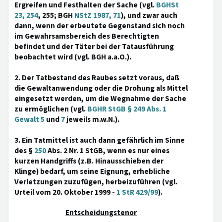
Ergreifen und Festhalten der Sache (vgl.
BGHSt
23, 254
, 255; BGH
NStZ 1987, 71
), und zwar auch
dann, wenn der erbeutete Gegenstand sich noch
im Gewahrsamsbereich des Berechtigten
befindet und der Täter bei der Tatausführung
beobachtet wird (vgl. BGH a.a.O.).
2. Der Tatbestand des Raubes setzt voraus, daß
die Gewaltanwendung oder die Drohung als Mittel
eingesetzt werden, um die Wegnahme der Sache
zu ermöglichen (vgl.
BGHR StGB § 249 Abs. 1
Gewalt 5
und
7
jeweils m.w.N.).
3. Ein Tatmittel ist auch dann gefährlich im Sinne
des §
250
Abs. 2 Nr. 1 StGB, wenn es nur eines
kurzen Handgriffs (z.B. Hinausschieben der
Klinge) bedarf, um seine Eignung, erhebliche
Verletzungen zuzufügen, herbeizuführen (vgl.
Urteil vom 20. Oktober 1999 -
1 StR 429/99
).
Entscheidungstenor