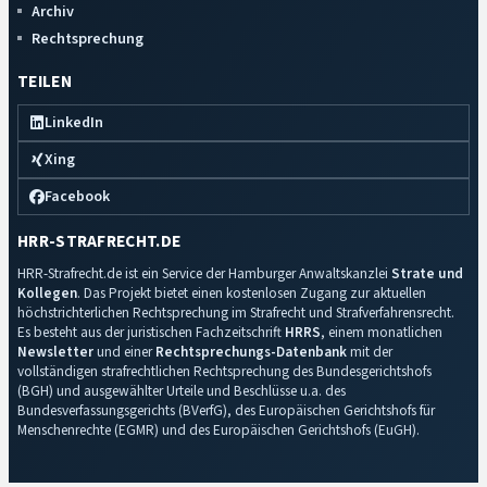
Archiv
Rechtsprechung
TEILEN
LinkedIn
Xing
Facebook
HRR-STRAFRECHT.DE
HRR-Strafrecht.de ist ein Service der Hamburger Anwaltskanzlei
Strate und
Kollegen
. Das Projekt bietet einen kostenlosen Zugang zur aktuellen
höchstrichterlichen Rechtsprechung im Strafrecht und Strafverfahrensrecht.
Es besteht aus der juristischen Fachzeitschrift
HRRS
, einem monatlichen
Newsletter
und einer
Rechtsprechungs-Datenbank
mit der
vollständigen strafrechtlichen Rechtsprechung des Bundesgerichtshofs
(BGH) und ausgewählter Urteile und Beschlüsse u.a. des
Bundesverfassungsgerichts (BVerfG), des Europäischen Gerichtshofs für
Menschenrechte (EGMR) und des Europäischen Gerichtshofs (EuGH).