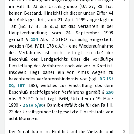
Die Verurteilung des Angeklagten wegen Betruges
im Fall II. 23 der Urteilsgründe (UA 37, 38) hat
keinen Bestand. Hinsichtlich dieser unter Ziffer 44
der Anklageschrift vom 21. April 1999 angeklagten
Tat (Bd. IV Bi. 18 d.A.) ist das Verfahren in der
Hauptverhandlung vom 24. September 1999
gemäß §
154
Abs. 2 StPO vorläufig eingestellt
worden (Bd. IV Bl. 178 d.A.); - eine Wiederaufnahme
des Verfahrens ist nicht erfolgt, so daß der
Beschluß des Landgerichts über die vorläufige
Einstellung des Verfahrens nach wie vor in Kraft ist.
Insoweit liegt daher ein von Amts wegen zu
beachtendes Verfahrenshindernis vor (vgl.
BGHSt
30, 197
, 198), welches zur Einstellung des dem
Beschluß nachfolgenden Verfahrens gemäß §
260
Abs. 3 StPO führt (vgl. BGH, Urteil vom 19. März
1980 -
2 StR 5/80
). Damit entfällt die für den Fall II.
23 der Urteilsgründe festgesetzte Einzelstrafe von
acht Monaten.
5
Der Senat kann im Hinblick auf die Vielzahl und