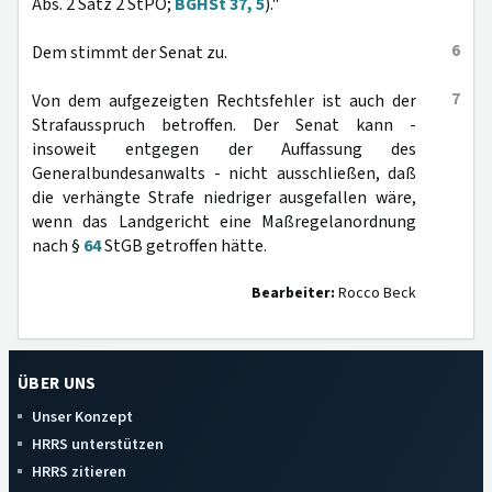
Abs. 2 Satz 2 StPO;
BGHSt 37, 5
)."
6
Dem stimmt der Senat zu.
7
Von dem aufgezeigten Rechtsfehler ist auch der
Strafausspruch betroffen. Der Senat kann -
insoweit entgegen der Auffassung des
Generalbundesanwalts - nicht ausschließen, daß
die verhängte Strafe niedriger ausgefallen wäre,
wenn das Landgericht eine Maßregelanordnung
nach §
64
StGB getroffen hätte.
Bearbeiter:
Rocco Beck
ÜBER UNS
Unser Konzept
HRRS unterstützen
HRRS zitieren