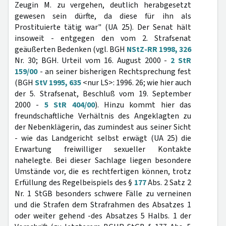
Zeugin M. zu vergehen, deutlich herabgesetzt
gewesen sein dürfte, da diese für ihn als
Prostituierte tätig war" (UA 25). Der Senat hält
insoweit - entgegen den vom 2. Strafsenat
geäußerten Bedenken (vgl. BGH
NStZ-RR 1998, 326
Nr. 30; BGH. Urteil vom 16. August 2000 -
2 StR
159/00
- an seiner bisherigen Rechtsprechung fest
(BGH
StV 1995, 635
<nur LS>: 1996. 26; wie hier auch
der 5. Strafsenat, Beschluß vom 19. September
2000 -
5 StR 404/00
). Hinzu kommt hier das
freundschaftliche Verhältnis des Angeklagten zu
der Nebenklägerin, das zumindest aus seiner Sicht
- wie das Landgericht selbst erwägt (UA 25) die
Erwartung freiwilliger sexueller Kontakte
nahelegte. Bei dieser Sachlage liegen besondere
Umstände vor, die es rechtfertigen können, trotz
Erfüllung des Regelbeispiels des §
177
Abs. 2 Satz 2
Nr. 1 StGB besonders schwere Fälle zu verneinen
und die Strafen dem Strafrahmen des Absatzes 1
oder weiter gehend -des Absatzes 5 Halbs. 1 der