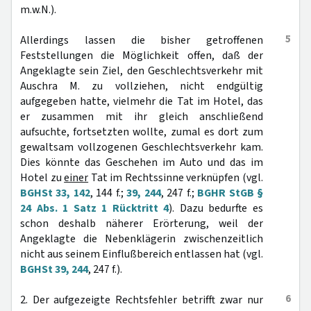
m.w.N.).
5
Allerdings lassen die bisher getroffenen
Feststellungen die Möglichkeit offen, daß der
Angeklagte sein Ziel, den Geschlechtsverkehr mit
Auschra M. zu vollziehen, nicht endgültig
aufgegeben hatte, vielmehr die Tat im Hotel, das
er zusammen mit ihr gleich anschließend
aufsuchte, fortsetzten wollte, zumal es dort zum
gewaltsam vollzogenen Geschlechtsverkehr kam.
Dies könnte das Geschehen im Auto und das im
Hotel zu
einer
Tat im Rechtssinne verknüpfen (vgl.
BGHSt 33, 142
, 144 f.;
39, 244
, 247 f.;
BGHR StGB §
24 Abs. 1 Satz 1 Rücktritt 4
). Dazu bedurfte es
schon deshalb näherer Erörterung, weil der
Angeklagte die Nebenklägerin zwischenzeitlich
nicht aus seinem Einflußbereich entlassen hat (vgl.
BGHSt 39, 244
, 247 f.).
6
2. Der aufgezeigte Rechtsfehler betrifft zwar nur