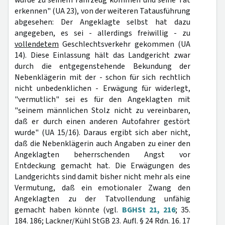
würde zu seinem Fahrzeug kommen und seine Tat
erkennen" (UA 23), von der weiteren Tatausführung
abgesehen: Der Angeklagte selbst hat dazu
angegeben, es sei - allerdings freiwillig - zu
vollendetem
Geschlechtsverkehr gekommen (UA
14). Diese Einlassung hält das Landgericht zwar
durch die entgegenstehende Bekundung der
Nebenklägerin mit der - schon für sich rechtlich
nicht unbedenklichen - Erwägung für widerlegt,
"vermutlich" sei es für den Angeklagten mit
"seinem männlichen Stolz nicht zu vereinbaren,
daß er durch einen anderen Autofahrer gestört
wurde" (UA 15/16). Daraus ergibt sich aber nicht,
daß die Nebenklägerin auch Angaben zu einer den
Angeklagten beherrschenden Angst vor
Entdeckung gemacht hat. Die Erwägungen des
Landgerichts sind damit bisher nicht mehr als eine
Vermutung, daß ein emotionaler Zwang den
Angeklagten zu der Tatvollendung unfähig
gemacht haben könnte (vgl.
BGHSt 21, 216
; 35.
184. 186; Lackner/Kühl StGB 23. Aufl. § 24 Rdn. 16. 17