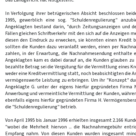
Das Landgericht hat festgestellt:
In Verfolgung ihrer betrügerischen Absicht beschlossen bei
1995, gewerblich eine sog. "Schuldenregulierung" anzub
Angeklagten bestand darin, "durch Zeitungsanzeigen und de
Fällen gleichen Schriftverkehr mit den sich auf die Anzeigen 
diesen den Eindruck zu erwecken, sie könnten einen Kredit
sollten die Kunden dazu veranlaßt werden, einen per Nach
zahlen, in der Erwartung, die Nachnahmesendung enthalte ein
Angeklagten kam es dabei darauf an, die Kunden glauben zu
bezahlte Betrag sei die Vergütung für die Vermittlung eines Kr
weder eine Kreditvermittlung statt, noch beabsichtigten die 
vermögenswerte Leistung zu erbringen. Um ihr "Konzept" du
Angeklagte G. unter der eigens hierfür gegründeten Firma 
Anwerbung und vermeintliche Vermittlung der Kunden, währen
ebenfalls eigens hierfür gegründeten Firma H. Vermögensber
die "Schuldenregulierung" betrieb.
Von April 1995 bis Januar 1996 erhielten insgesamt 2.166 Ku
"wobei die Mehrheit hiervon ... die Nachnahmegebühr entri
Empfang nahm. Von diesen Kunden wurden insgesamt mind