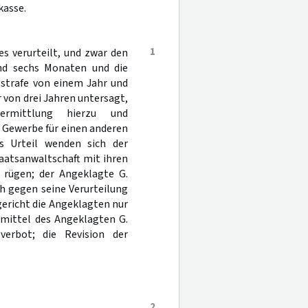
kasse.
1
s verurteilt, und zwar den
und sechs Monaten und die
sstrafe von einem Jahr und
 von drei Jahren untersagt,
Vermittlung hierzu und
s Gewerbe für einen anderen
s Urteil wenden sich der
aatsanwaltschaft mit ihren
s rügen; der Angeklagte G.
h gegen seine Verurteilung
ericht die Angeklagten nur
smittel des Angeklagten G.
erbot; die Revision der
2