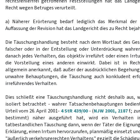
rechtsfehlerfrei getroffenen Feststellungen hat das Landg
Recht wegen Betruges verurteilt.
a) Näherer Erörterung bedarf lediglich das Merkmal der
Auffassung der Revision hat das Landgericht dies zu Recht bejah
Die Täuschungshandlung besteht nach dem Wortlaut des Gese
falscher oder in der Entstellung oder Unterdrückung wahre
danach jedes Verhalten, das objektiv irreführt oder einen Irr
die Vorstellung eines anderen einwirkt. Dabei ist in Rec
allgemein anerkannt, daß außer der ausdrücklichen Begehun
unwahre Behauptungen, die Täuschung auch konkludent erf
irreführendes Verhalten.
Dies schließt eine Täuschungshandlung nicht deshalb aus, we
isoliert betrachtet - wahrer Tatsachenbehauptungen bedien
Urteil vom 26. April 2001-
4 StR 439/00
- (
NJW 2001, 2187
f.; z
bestimmt) näher ausgeführt hat, wird ein Verhalten i
tatbestandlichen Täuschung dann, wenn der Täter die Eignung d
Erklärung, einen Irrtum hervorzurufen, planmäßig einsetzt un
"äußerlich verkehrsgerechten Verhaltens" gezielt die Schädigu