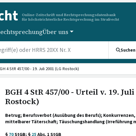
cht
Online-Zeitschrift und Rechtsprechungsdatenbank
für höchstrichterliche Rechtsprechung im Strafrecht
echtsprechung
Über uns
Suchen
GH 4 StR 457/00 - 19. Juli 2001 (LG Rostock)
BGH 4 StR 457/00 - Urteil v. 19. Juli
Rostock)
Betrug; Berufsverbot (Ausübung des Berufs); Konkurrenzen,
mittelbarer Täterschaft; Täuschungshandlung (Irreführung 
§
70
StGB; §
25
Abs. 1 StGB