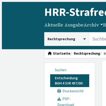
HRR
-Strafre
Aktuelle Ausgabe
Archiv
R
HRRS durchsuchen
Startseite
Rechtsprechung
B
Suchen
Entscheidung
BGH 4 StR 457/00:
Druckansicht
PDF-
Download