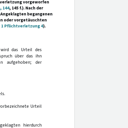
tverletzung vorgeworfen
, 144
, 145 f.). Nach der
m Angeklagten begangenen
en oder vorgetäuschten
 1 Pflichtverletzung 4
).
 wird das Urteil des
spruch über das ihn
en aufgehoben; der
ls.
vorbezeichnete Urteil
geklagten hierdurch