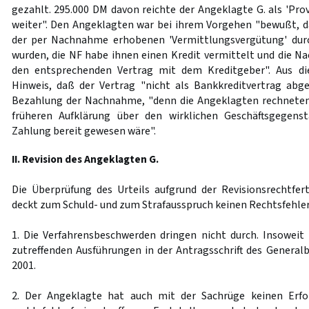
gezahlt. 295.000 DM davon reichte der Angeklagte G. als 'Prov
weiter". Den Angeklagten war bei ihrem Vorgehen "bewußt, 
der per Nachnahme erhobenen 'Vermittlungsvergütung' dur
wurden, die NF habe ihnen einen Kredit vermittelt und die
den entsprechenden Vertrag mit dem Kreditgeber". Aus di
Hinweis, daß der Vertrag "nicht als Bankkreditvertrag abg
Bezahlung der Nachnahme, "denn die Angeklagten rechneten 
früheren Aufklärung über den wirklichen Geschäftsgegen
Zahlung bereit gewesen wäre".
II. Revision des Angeklagten G.
Die Überprüfung des Urteils aufgrund der Revisionsrechtfe
deckt zum Schuld- und zum Strafausspruch keinen Rechtsfehler 
1. Die Verfahrensbeschwerden dringen nicht durch. Insoweit 
zutreffenden Ausführungen in der Antragsschrift des Genera
2001.
2. Der Angeklagte hat auch mit der Sachrüge keinen Erfo