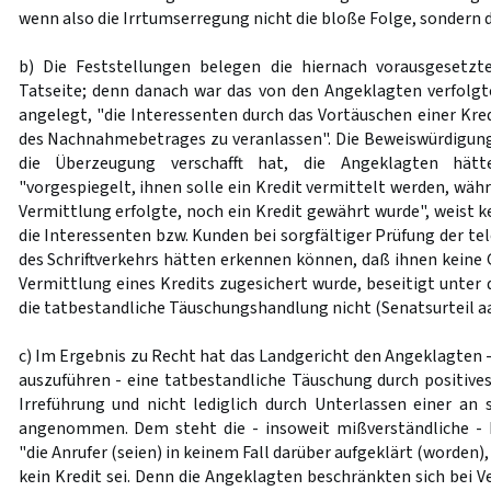
wenn also die Irrtumserregung nicht die bloße Folge, sondern d
b) Die Feststellungen belegen die hiernach vorausgesetzte
Tatseite; denn danach war das von den Angeklagten verfolg
angelegt, "die Interessenten durch das Vortäuschen einer Kre
des Nachnahmebetrages zu veranlassen". Die Beweiswürdigung 
die Überzeugung verschafft hat, die Angeklagten hä
"vorgespiegelt, ihnen solle ein Kredit vermittelt werden, wäh
Vermittlung erfolgte, noch ein Kredit gewährt wurde", weist k
die Interessenten bzw. Kunden bei sorgfältiger Prüfung der te
des Schriftverkehrs hätten erkennen können, daß ihnen kein
Vermittlung eines Kredits zugesichert wurde, beseitigt unt
die tatbestandliche Täuschungshandlung nicht (Senatsurteil a
c) Im Ergebnis zu Recht hat das Landgericht den Angeklagten -
auszuführen - eine tatbestandliche Täuschung durch positives
Irreführung und nicht lediglich durch Unterlassen einer an
angenommen. Dem steht die - insoweit mißverständliche -
"die Anrufer (seien) in keinem Fall darüber aufgeklärt (worden),
kein Kredit sei. Denn die Angeklagten beschränkten sich bei 