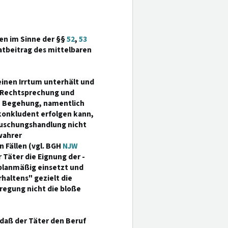
gen im Sinne der §§
52
,
53
atbeitrag des mittelbaren
 einen Irrtum unterhält und
in Rechtsprechung und
en Begehung, namentlich
onkludent erfolgen kann,
Täuschungshandlung nicht
 wahrer
 Fällen (vgl. BGH
NJW
 Täter die Eignung der -
, planmäßig einsetzt und
haltens" gezielt die
regung nicht die bloße
daß der Täter den Beruf