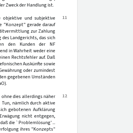
er Zweck der Handlung ist.
11
 objektive und subjektive
te "Konzept" gerade darauf
ditvermittlung zur Zahlung
des Landgerichts, das sich
tten den Kunden der NF
rend in Wahrheit weder eine
einen Rechtsfehler auf. Daß
lefonischen Auskünfte sowie
e Gewährung oder zumindest
er den gegebenen Umständen
aO).
12
 ohne dies allerdings näher
 Tun, nämlich durch aktive
 sich gebotenen Aufklärung
 Erwägung nicht entgegen,
 daß die `Problemlösung' ...
Verfolgung ihres "Konzepts"