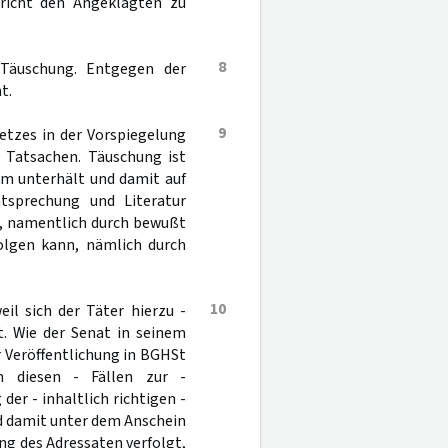
ericht den Angeklagten zu
8
 Täuschung. Entgegen der
t.
9
tzes in der Vorspiegelung
r Tatsachen. Täuschung ist
tum unterhält und damit auf
htsprechung und Literatur
g, namentlich durch bewußt
olgen kann, nämlich durch
10
il sich der Täter hierzu -
t. Wie der Senat in seinem
ur Veröffentlichung in BGHSt
n diesen - Fällen zur -
er - inhaltlich richtigen -
d damit unter dem Anschein
ng des Adressaten verfolgt,