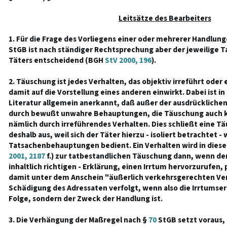
Leitsätze des Bearbeiters
1. Für die Frage des Vorliegens einer oder mehrerer Handlun
StGB ist nach ständiger Rechtsprechung aber der jeweilige T
Täters entscheidend (BGH
StV 2000, 196
).
2. Täuschung ist jedes Verhalten, das objektiv irreführt oder
damit auf die Vorstellung eines anderen einwirkt. Dabei ist 
Literatur allgemein anerkannt, daß außer der ausdrücklich
durch bewußt unwahre Behauptungen, die Täuschung auch k
nämlich durch irreführendes Verhalten. Dies schließt eine 
deshalb aus, weil sich der Täter hierzu - isoliert betrachtet -
Tatsachenbehauptungen bedient. Ein Verhalten wird in diesen
2001, 2187
f.) zur tatbestandlichen Täuschung dann, wenn der
inhaltlich richtigen - Erklärung, einen Irrtum hervorzurufen
damit unter dem Anschein "äußerlich verkehrsgerechten Ver
Schädigung des Adressaten verfolgt, wenn also die Irrtumser
Folge, sondern der Zweck der Handlung ist.
3. Die Verhängung der Maßregel nach §
70
StGB setzt voraus, 