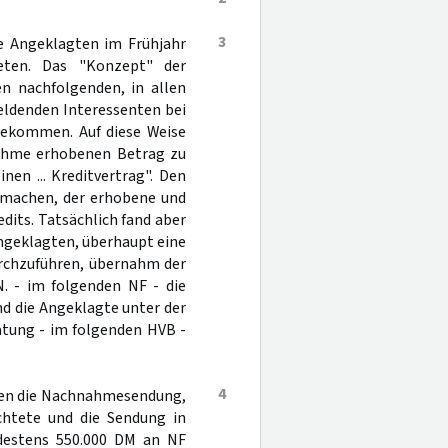
3
de Angeklagten im Frühjahr
ieten. Das "Konzept" der
n nachfolgenden, in allen
meldenden Interessenten bei
 bekommen. Auf diese Weise
nahme erhobenen Betrag zu
en ... Kreditvertrag". Den
 machen, der erhobene und
edits. Tatsächlich fand aber
Angeklagten, überhaupt eine
rchzuführen, übernahm der
N. - im folgenden NF - die
d die Angeklagte unter der
atung - im folgenden HVB -
4
nden die Nachnahmesendung,
chtete und die Sendung in
estens 550.000 DM an NF