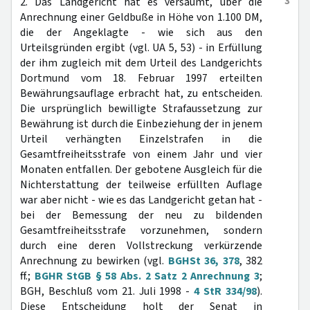
3
2. Das Landgericht hat es versäumt, über die
Anrechnung einer Geldbuße in Höhe von 1.100 DM,
die der Angeklagte - wie sich aus den
Urteilsgründen ergibt (vgl. UA 5, 53) - in Erfüllung
der ihm zugleich mit dem Urteil des Landgerichts
Dortmund vom 18. Februar 1997 erteilten
Bewährungsauflage erbracht hat, zu entscheiden.
Die ursprünglich bewilligte Strafaussetzung zur
Bewährung ist durch die Einbeziehung der in jenem
Urteil verhängten Einzelstrafen in die
Gesamtfreiheitsstrafe von einem Jahr und vier
Monaten entfallen. Der gebotene Ausgleich für die
Nichterstattung der teilweise erfüllten Auflage
war aber nicht - wie es das Landgericht getan hat -
bei der Bemessung der neu zu bildenden
Gesamtfreiheitsstrafe vorzunehmen, sondern
durch eine deren Vollstreckung verkürzende
Anrechnung zu bewirken (vgl.
BGHSt 36, 378
, 382
ff.;
BGHR StGB § 58 Abs. 2 Satz 2 Anrechnung 3
;
BGH, Beschluß vom 21. Juli 1998 -
4 StR 334/98
).
Diese Entscheidung holt der Senat in