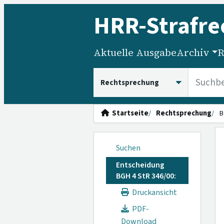
HRR
-Strafre
Aktuelle Ausgabe
Archiv
R
HRRS durchsuchen
Startseite
Rechtsprechung
B
Suchen
Entscheidung
BGH 4 StR 346/00:
Druckansicht
PDF-
Download