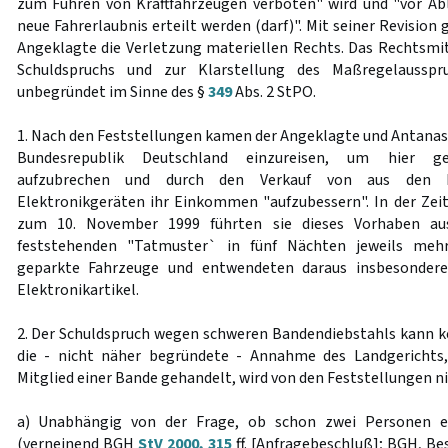
zum Führen von Kraftfahrzeugen verboten" wird und "vor Ab
neue Fahrerlaubnis erteilt werden (darf)". Mit seiner Revision 
Angeklagte die Verletzung materiellen Rechts. Das Rechtsmit
Schuldspruchs und zur Klarstellung des Maßregelausspr
unbegründet im Sinne des §
349
Abs. 2 StPO.
1. Nach den Feststellungen kamen der Angeklagte und Antanas O.
Bundesrepublik Deutschland einzureisen, um hier ge
aufzubrechen und durch den Verkauf von aus den F
Elektronikgeräten ihr Einkommen "aufzubessern". In der Zei
zum 10. November 1999 führten sie dieses Vorhaben au
feststehenden "Tatmuster` in fünf Nächten jeweils meh
geparkte Fahrzeuge und entwendeten daraus insbesondere
Elektronikartikel.
2. Der Schuldspruch wegen schweren Bandendiebstahls kann 
die - nicht näher begründete - Annahme des Landgerichts
Mitglied einer Bande gehandelt, wird von den Feststellungen n
a) Unabhängig von der Frage, ob schon zwei Personen e
(verneinend BGH
StV 2000, 315
ff. [Anfragebeschluß]; BGH, Be