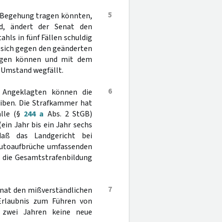
5
r Begehung tragen könnten,
d, ändert der Senat den
ahls in fünf Fällen schuldig
 sich gegen den geänderten
digen können und mit dem
 Umstand wegfällt.
6
 Angeklagten können die
eiben. Die Strafkammer hat
älle (§
244 a
Abs. 2 StGB)
in Jahr bis ein Jahr sechs
daß das Landgericht bei
 Autoaufbrüche umfassenden
h die Gesamtstrafenbildung
7
enat den mißverständlichen
Erlaubnis zum Führen von
 zwei Jahren keine neue