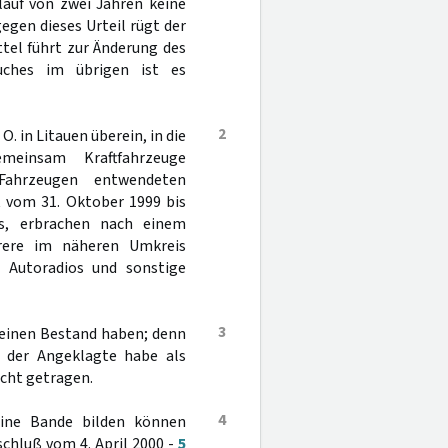
lauf von zwei Jahren keine
gegen dieses Urteil rügt der
tel führt zur Änderung des
uches im übrigen ist es
2
 in Litauen überein, in die
meinsam Kraftfahrzeuge
ahrzeugen entwendeten
t vom 31. Oktober 1999 bis
s, erbrachen nach einem
rere im näheren Umkreis
 Autoradios und sonstige
3
keinen Bestand haben; denn
, der Angeklagte habe als
icht getragen.
4
ine Bande bilden können
schluß vom 4. April 2000 -
5