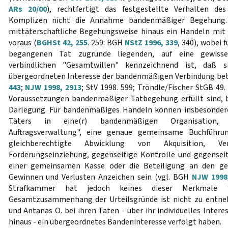
ARs 20/00
), rechtfertigt das festgestellte Verhalten d
Komplizen nicht die Annahme bandenmäßiger Begehung. 
mittäterschaftliche Begehungsweise hinaus ein Handeln mit
voraus (
BGHSt 42, 255
. 259: BGH
NStZ 1996, 339
, 340), wobei 
begangenen Tat zugrunde liegenden, auf eine gewiss
verbindlichen "Gesamtwillen" kennzeichnend ist, daß 
übergeordneten Interesse der bandenmäßigen Verbindung bet
443
;
NJW 1998, 2913
; StV 1998. 599; Tröndle/Fischer StGB 49. 
Voraussetzungen bandenmäßiger Tatbegehung erfüllt sind, 
Darlegung. Für bandenmäßiges Handeln können insbesonder
Täters in eine(r) bandenmäßigen Organisation, 
Auftragsverwaltung", eine genaue gemeinsame Buchführung
gleichberechtigte Abwicklung von Akquisition, Ver
Forderungseinziehung, gegenseitige Kontrolle und gegenseit
einer gemeinsamen Kasse oder die Beteiligung an den ge
Gewinnen und Verlusten Anzeichen sein (vgl. BGH
NJW 1998
Strafkammer hat jedoch keines dieser Merkmale f
Gesamtzusammenhang der Urteilsgründe ist nicht zu entne
und Antanas O. bei ihren Taten - über ihr individuelles Inte
hinaus - ein übergeordnetes Bandeninteresse verfolgt haben.