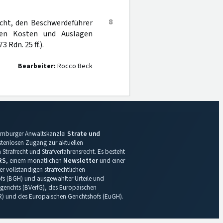
8
nicht, den Beschwerdeführer
nen Kosten und Auslagen
 Rdn. 25 ff.).
Bearbeiter:
Rocco Beck
 Hamburger Anwaltskanzlei
Strate und
ostenlosen Zugang zur aktuellen
Strafrecht und Strafverfahrensrecht. Es besteht
RS
, einem monatlichen
Newsletter
und einer
r vollständigen strafrechtlichen
s (BGH) und ausgewählter Urteile und
gerichts (BVerfG), des Europäischen
R) und des Europäischen Gerichtshofs (EuGH).