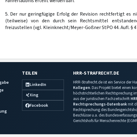
Fahrerlaubnis erteilt werden darf.
5. Der nur geringfügige Erfolg der Revision rechtfertigt es 
(teilweise) von den durch sein Rechtsmittel entstande
freizustellen (vgl. Kleinknecht/Meyer-Goßner StPO 44. Aufl. § 473
TEILEN
HRR-STRAFRECHT.DE
sgabe
HRR-Strafrecht.de ist ein Service der
LinkedIn
Kollegen
. Das Projekt bietet einen k
ge
höchstrichterlichen Rechtsprechung im 
Xing
aus der juristischen Fachzeitschrift
HR
Rechtsprechungs-Datenbank
mit de
Facebook
Rechtsprechung des Bundesgerichtshof
ung
Beschlüsse u.a. des Bundesverfassungs
Gerichtshofs für Menschenrechte (EGM