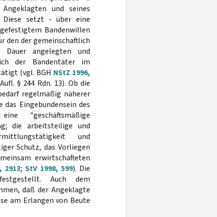
es Angeklagten und seines
Diese setzt - über eine
 gefestigtem Bandenwillen
für den der gemeinschaftlich
e Dauer angelegten und
sich der Bandentäter im
ätigt (vgl. BGH
NStZ 1996,
Aufl. § 244 Rdn. 13). Ob die
bedarf regelmäßig näherer
e das Eingebundensein des
eine "geschäftsmäßige
; die arbeitsteilige und
mittlungstätigkeit und
iger Schutz, das Vorliegen
meinsam erwirtschafteten
, 2913
;
StV 1998, 599
). Die
estgestellt. Auch dem
hmen, daß der Angeklagte
resse am Erlangen von Beute