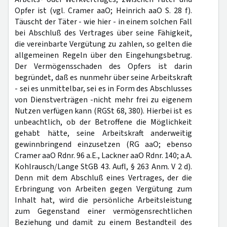
Opfer ist (vgl. Cramer aaO; Heinrich aaO S. 28 f).
Täuscht der Täter - wie hier - in einem solchen Fall
bei Abschluß des Vertrages über seine Fähigkeit,
die vereinbarte Vergütung zu zahlen, so gelten die
allgemeinen Regeln über den Eingehungsbetrug.
Der Vermögensschaden des Opfers ist darin
begründet, daß es nunmehr über seine Arbeitskraft
- sei es unmittelbar, sei es in Form des Abschlusses
von Dienstverträgen -nicht mehr frei zu eigenem
Nutzen verfügen kann (RGSt 68, 380). Hierbei ist es
unbeachtlich, ob der Betroffene die Möglichkeit
gehabt hätte, seine Arbeitskraft anderweitig
gewinnbringend einzusetzen (RG aaO; ebenso
Cramer aaO Rdnr. 96 a.E., Lackner aaO Rdnr. 140; a.A.
Kohlrausch/Lange StGB 43. Aufl, § 263 Anm. V 2 d).
Denn mit dem Abschluß eines Vertrages, der die
Erbringung von Arbeiten gegen Vergütung zum
Inhalt hat, wird die persönliche Arbeitsleistung
zum Gegenstand einer vermögensrechtlichen
Beziehung und damit zu einem Bestandteil des