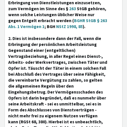
Erbringung von Dienstleistungen einzusetzen,
zum Vermögen im Sinne des §
263
StGB gehören,
wenn solche Leistungen üblicher Weise nur
gegen Entgelt erbracht werden (
BGHR StGB § 263
Abs. 1 Vermögen 1
; BGH
NStZ 1998, 85
).
2. Dies ist insbesondere dann der Fall, wenn die
Erbringung der persönlichen Arbeitsleistung
Gegenstand einer (entgeltlichen)
Vertragsbeziehung, in aller Regel eines Dienst-,
Arbeits- oder Werkvertrages, zwischen Täter und
Opfer ist. Täuscht der Täter in einem solchen Fall
bei Abschluß des Vertrages über seine Fähigkeit,
die vereinbarte Vergütung zu zahlen, so gelten
die allgemeinen Regeln über den
Eingehungsbetrug. Der Vermögensschaden des
Opfers ist darin begründet, daß es nunmehr über
seine Arbeitskraft - sei es unmittelbar, sei es in
Form des Abschlusses von Dienstverträgen -
nicht mehr frei zu eigenem Nutzen verfügen
kann (RGSt 68, 380). Hierbei ist es unbeachtlich,