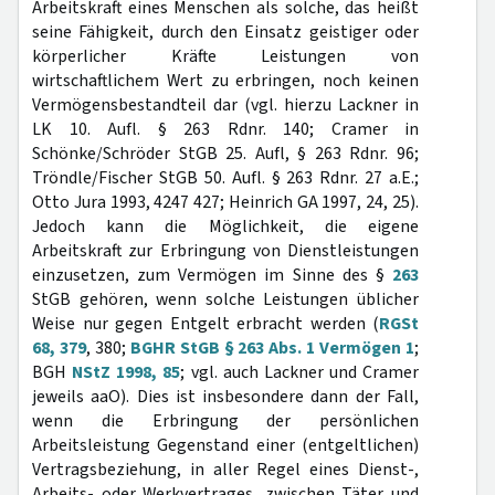
Arbeitskraft eines Menschen als solche, das heißt
seine Fähigkeit, durch den Einsatz geistiger oder
körperlicher Kräfte Leistungen von
wirtschaftlichem Wert zu erbringen, noch keinen
Vermögensbestandteil dar (vgl. hierzu Lackner in
LK 10. Aufl. § 263 Rdnr. 140; Cramer in
Schönke/Schröder StGB 25. Aufl, § 263 Rdnr. 96;
Tröndle/Fischer StGB 50. Aufl. § 263 Rdnr. 27 a.E.;
Otto Jura 1993, 4247 427; Heinrich GA 1997, 24, 25).
Jedoch kann die Möglichkeit, die eigene
Arbeitskraft zur Erbringung von Dienstleistungen
einzusetzen, zum Vermögen im Sinne des §
263
StGB gehören, wenn solche Leistungen üblicher
Weise nur gegen Entgelt erbracht werden (
RGSt
68, 379
, 380;
BGHR StGB § 263 Abs. 1 Vermögen 1
;
BGH
NStZ 1998, 85
; vgl. auch Lackner und Cramer
jeweils aaO). Dies ist insbesondere dann der Fall,
wenn die Erbringung der persönlichen
Arbeitsleistung Gegenstand einer (entgeltlichen)
Vertragsbeziehung, in aller Regel eines Dienst-,
Arbeits- oder Werkvertrages, zwischen Täter und