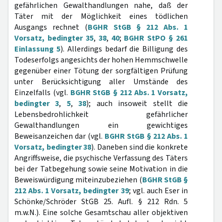
gefährlichen Gewalthandlungen nahe, daß der
Täter mit der Möglichkeit eines tödlichen
Ausgangs rechnet (
BGHR StGB § 212 Abs. 1
Vorsatz, bedingter 35
,
38
,
40
;
BGHR StPO § 261
Einlassung 5
). Allerdings bedarf die Billigung des
Todeserfolgs angesichts der hohen Hemmschwelle
gegenüber einer Tötung der sorgfältigen Prüfung
unter Berücksichtigung aller Umstände des
Einzelfalls (vgl.
BGHR StGB § 212 Abs. 1 Vorsatz,
bedingter 3
,
5
,
38
); auch insoweit stellt die
Lebensbedrohlichkeit gefährlicher
Gewalthandlungen ein gewichtiges
Beweisanzeichen dar (vgl.
BGHR StGB § 212 Abs. 1
Vorsatz, bedingter 38
). Daneben sind die konkrete
Angriffsweise, die psychische Verfassung des Täters
bei der Tatbegehung sowie seine Motivation in die
Beweiswürdigung miteinzubeziehen (
BGHR StGB §
212 Abs. 1 Vorsatz, bedingter 39
; vgl. auch Eser in
Schönke/Schröder StGB 25. Aufl. § 212 Rdn. 5
m.w.N.). Eine solche Gesamtschau aller objektiven