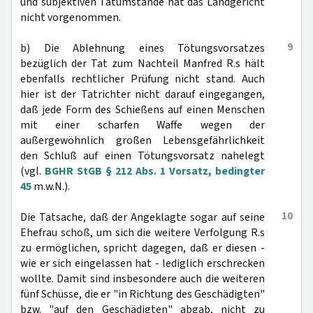
und subjektiven Tatumstände hat das Landgericht
nicht vorgenommen.
9
b) Die Ablehnung eines Tötungsvorsatzes
bezüglich der Tat zum Nachteil Manfred R.s hält
ebenfalls rechtlicher Prüfung nicht stand. Auch
hier ist der Tatrichter nicht darauf eingegangen,
daß jede Form des Schießens auf einen Menschen
mit einer scharfen Waffe wegen der
außergewöhnlich großen Lebensgefährlichkeit
den Schluß auf einen Tötungsvorsatz nahelegt
(vgl.
BGHR StGB § 212 Abs. 1 Vorsatz, bedingter
45
m.w.N.).
10
Die Tatsache, daß der Angeklagte sogar auf seine
Ehefrau schoß, um sich die weitere Verfolgung R.s
zu ermöglichen, spricht dagegen, daß er diesen -
wie er sich eingelassen hat - lediglich erschrecken
wollte. Damit sind insbesondere auch die weiteren
fünf Schüsse, die er "in Richtung des Geschädigten"
bzw. "auf den Geschädigten" abgab, nicht zu