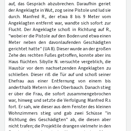
auf, das Gespräch abzubrechen. Daraufhin geriet
der Angeklagte in Wut, zog seine Pistole und lud sie
durch. Manfred R., der etwa 8 bis 9 Meter vom
Angeklagten entfernt war, wandte sich sofort zur
Flucht. Der Angeklagte schoß in Richtung auf R.,
"wobei er die Pistole auf den Boden und etwa einen
Meter neben den davonlaufenden Geschädigten
gerichtet hatte" (UA 8). Dieser wurde an der großen
Zehe des rechten Fußes getroffen, konnte aber ins
Haus flüchten. Sibylle N. versuchte vergeblich, die
Haustür vor dem nachsetzenden Angeklagten zu
schließen. Dieser riß die Tür auf und schoß seiner
Ehefrau aus einer Entfernung von einem bis
anderthalb Metern in den Oberbauch. Danach stieg
er über die Frau, die sofort zusammengebrochen
war, hinweg und setzte die Verfolgung Manfred R.s
fort. Er sah, wie dieser aus dem Fenster des kleinen
Wohnzimmers stieg und gab zwei Schüsse "in
Richtung des Geschädigten" ab, die diesen aber
nicht trafen; die Projektile drangen vielmehr in den