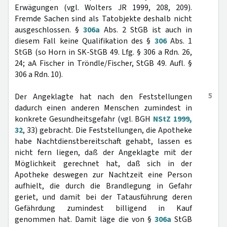
Erwägungen (vgl. Wolters JR 1999, 208, 209).
Fremde Sachen sind als Tatobjekte deshalb nicht
ausgeschlossen. §
306a
Abs. 2 StGB ist auch in
diesem Fall keine Qualifikation des §
306
Abs. 1
StGB (so Horn in SK-StGB 49. Lfg. § 306 a Rdn. 26,
24; aA Fischer in Tröndle/Fischer, StGB 49. Aufl. §
306 a Rdn. 10).
5
Der Angeklagte hat nach den Feststellungen
dadurch einen anderen Menschen zumindest in
konkrete Gesundheitsgefahr (vgl. BGH
NStZ 1999,
32
, 33) gebracht. Die Feststellungen, die Apotheke
habe Nachtdienstbereitschaft gehabt, lassen es
nicht fern liegen, daß der Angeklagte mit der
Möglichkeit gerechnet hat, daß sich in der
Apotheke deswegen zur Nachtzeit eine Person
aufhielt, die durch die Brandlegung in Gefahr
geriet, und damit bei der Tatausführung deren
Gefährdung zumindest billigend in Kauf
genommen hat. Damit läge die von §
306a
StGB