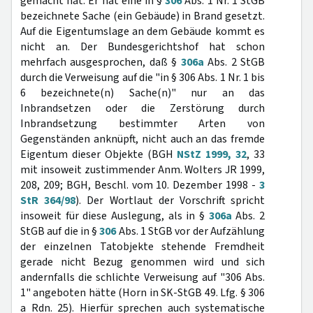
gemacht hat. Er hat eine in §
306
Abs. 1 Nr. 1 StGB
bezeichnete Sache (ein Gebäude) in Brand gesetzt.
Auf die Eigentumslage an dem Gebäude kommt es
nicht an. Der Bundesgerichtshof hat schon
mehrfach ausgesprochen, daß §
306a
Abs. 2 StGB
durch die Verweisung auf die "in § 306 Abs. 1 Nr. 1 bis
6 bezeichnete(n) Sache(n)" nur an das
Inbrandsetzen oder die Zerstörung durch
Inbrandsetzung bestimmter Arten von
Gegenständen anknüpft, nicht auch an das fremde
Eigentum dieser Objekte (BGH
NStZ 1999, 32
, 33
mit insoweit zustimmender Anm. Wolters JR 1999,
208, 209; BGH, Beschl. vom 10. Dezember 1998 -
3
StR 364/98
). Der Wortlaut der Vorschrift spricht
insoweit für diese Auslegung, als in §
306a
Abs. 2
StGB auf die in §
306
Abs. 1 StGB vor der Aufzählung
der einzelnen Tatobjekte stehende Fremdheit
gerade nicht Bezug genommen wird und sich
andernfalls die schlichte Verweisung auf "306 Abs.
1" angeboten hätte (Horn in SK-StGB 49. Lfg. § 306
a Rdn. 25). Hierfür sprechen auch systematische