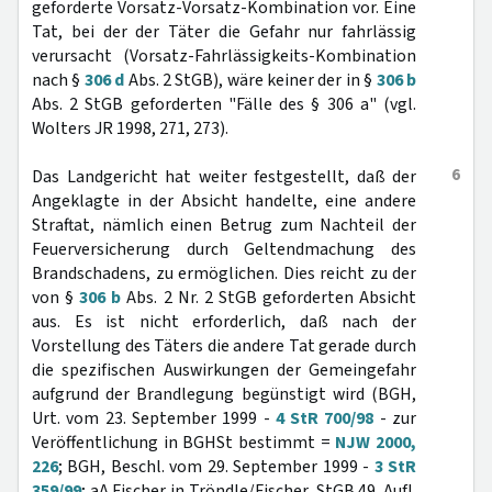
geforderte Vorsatz-Vorsatz-Kombination vor. Eine
Tat, bei der der Täter die Gefahr nur fahrlässig
verursacht (Vorsatz-Fahrlässigkeits-Kombination
nach §
306 d
Abs. 2 StGB), wäre keiner der in §
306 b
Abs. 2 StGB geforderten "Fälle des § 306 a" (vgl.
Wolters JR 1998, 271, 273).
6
Das Landgericht hat weiter festgestellt, daß der
Angeklagte in der Absicht handelte, eine andere
Straftat, nämlich einen Betrug zum Nachteil der
Feuerversicherung durch Geltendmachung des
Brandschadens, zu ermöglichen. Dies reicht zu der
von §
306 b
Abs. 2 Nr. 2 StGB geforderten Absicht
aus. Es ist nicht erforderlich, daß nach der
Vorstellung des Täters die andere Tat gerade durch
die spezifischen Auswirkungen der Gemeingefahr
aufgrund der Brandlegung begünstigt wird (BGH,
Urt. vom 23. September 1999 -
4 StR 700/98
- zur
Veröffentlichung in BGHSt bestimmt =
NJW 2000,
226
; BGH, Beschl. vom 29. September 1999 -
3 StR
359/99
; aA Fischer in TröndIe/Fischer, StGB 49. Aufl.