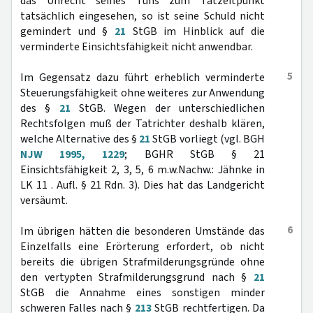
das Unrecht seines Tuns zum Tatzeitpunkt
tatsächlich eingesehen, so ist seine Schuld nicht
gemindert und §
21
StGB im Hinblick auf die
verminderte Einsichtsfähigkeit nicht anwendbar.
5
Im Gegensatz dazu führt erheblich verminderte
Steuerungsfähigkeit ohne weiteres zur Anwendung
des §
21
StGB. Wegen der unterschiedlichen
Rechtsfolgen muß der Tatrichter deshalb klären,
welche Alternative des §
21
StGB vorliegt (vgl. BGH
NJW 1995, 1229
; BGHR StGB § 21
Einsichtsfähigkeit 2, 3, 5, 6 m.w.Nachw.: Jähnke in
LK 11 . Aufl. § 21 Rdn. 3). Dies hat das Landgericht
versäumt.
6
Im übrigen hätten die besonderen Umstände das
Einzelfalls eine Erörterung erfordert, ob nicht
bereits die übrigen Strafmilderungsgründe ohne
den vertypten Strafmilderungsgrund nach §
21
StGB die Annahme eines sonstigen minder
schweren Falles nach §
213
StGB rechtfertigen. Da