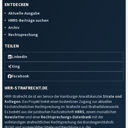
ENTDECKEN
Aktuelle Ausgabe
HRRS-Beiträge suchen
Archiv
Rechtsprechung
TEILEN
LinkedIn
Xing
Facebook
HRR-STRAFRECHT.DE
HRR-Strafrecht.de ist ein Service der Hamburger Anwaltskanzlei
Strate und
Kollegen
. Das Projekt bietet einen kostenlosen Zugang zur aktuellen
höchstrichterlichen Rechtsprechung im Strafrecht und Strafverfahrensrecht.
Es besteht aus der juristischen Fachzeitschrift
HRRS
, einem monatlichen
Newsletter
und einer
Rechtsprechungs-Datenbank
mit der
vollständigen strafrechtlichen Rechtsprechung des Bundesgerichtshofs
(BGH) und ausgewählter Urteile und Beschlüsse u.a. des