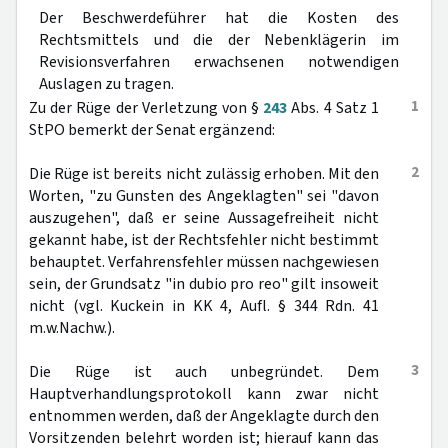
Der Beschwerdeführer hat die Kosten des
Rechtsmittels und die der Nebenklägerin im
Revisionsverfahren erwachsenen notwendigen
Auslagen zu tragen.
1
Zu der Rüge der Verletzung von §
243
Abs. 4 Satz 1
StPO bemerkt der Senat ergänzend:
2
Die Rüge ist bereits nicht zulässig erhoben. Mit den
Worten, "zu Gunsten des Angeklagten" sei "davon
auszugehen", daß er seine Aussagefreiheit nicht
gekannt habe, ist der Rechtsfehler nicht bestimmt
behauptet. Verfahrensfehler müssen nachgewiesen
sein, der Grundsatz "in dubio pro reo" gilt insoweit
nicht (vgl. Kuckein in KK 4, Aufl. § 344 Rdn. 41
m.w.Nachw.).
3
Die Rüge ist auch unbegründet. Dem
Hauptverhandlungsprotokoll kann zwar nicht
entnommen werden, daß der Angeklagte durch den
Vorsitzenden belehrt worden ist; hierauf kann das