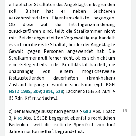
erheblicher Straftaten des Angeklagten begründen
soll. Bisher hat er neben leichteren
Verkehrsstraftaten Eigentumsdelikte begangen.
Ob diese auf die Intelligenzminderung
zurückzuführen sind, teilt die Strafkammer nicht
mit. Bei der abgeurteilten Vergewaltigung handelt
es sich um die erste Straftat, bei der der Angeklagte
Gewalt gegen Personen angewendet hat. Die
Strafkammer prüft ferner nicht, ob es sich nicht um
eine Gelegenheits- oder Konfliktstat handelt, die
unabhängig von einem möglicherweise
festzustellenden dauerhaften (krankhaften)
Zustand begangen worden sein kann (vgl. BGH
NStZ 1985, 309
;
1991, 528
; Lackner StGB 23. Aufl. §
63 Rdn. 6 ff. m.w.Nachw.).
13
c) Der Maßregelausspruch gemäß §
69 a
Abs. 1 Satz
3, §
69
Abs. 1 StGB begegnet ebenfalls rechtlichen
Bedenken, weil die isolierte Sperrfrist von fünf
Jahren nur formelhaft begründet ist.