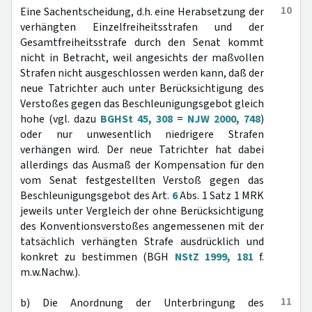
10
Eine Sachentscheidung, d.h. eine Herabsetzung der
verhängten Einzelfreiheitsstrafen und der
Gesamtfreiheitsstrafe durch den Senat kommt
nicht in Betracht, weil angesichts der maßvollen
Strafen nicht ausgeschlossen werden kann, daß der
neue Tatrichter auch unter Berücksichtigung des
Verstoßes gegen das Beschleunigungsgebot gleich
hohe (vgl. dazu
BGHSt 45, 308
=
NJW 2000, 748
)
oder nur unwesentlich niedrigere Strafen
verhängen wird. Der neue Tatrichter hat dabei
allerdings das Ausmaß der Kompensation für den
vom Senat festgestellten Verstoß gegen das
Beschleunigungsgebot des Art.
6
Abs. 1 Satz 1 MRK
jeweils unter Vergleich der ohne Berücksichtigung
des Konventionsverstoßes angemessenen mit der
tatsächlich verhängten Strafe ausdrücklich und
konkret zu bestimmen (BGH
NStZ 1999, 181
f.
m.w.Nachw.).
11
b) Die Anordnung der Unterbringung des