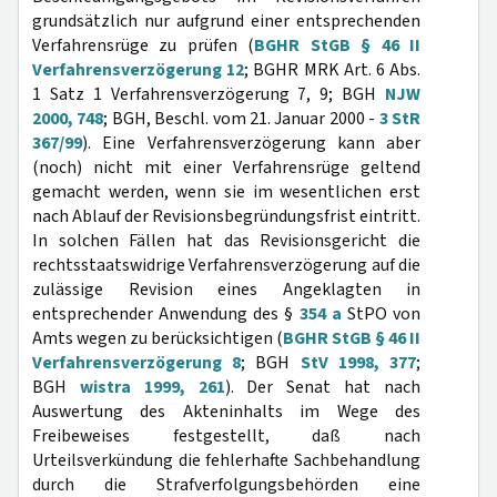
grundsätzlich nur aufgrund einer entsprechenden
Verfahrensrüge zu prüfen (
BGHR StGB § 46 II
Verfahrensverzögerung 12
; BGHR MRK Art. 6 Abs.
1 Satz 1 Verfahrensverzögerung 7, 9; BGH
NJW
2000, 748
; BGH, Beschl. vom 21. Januar 2000 -
3 StR
367/99
). Eine Verfahrensverzögerung kann aber
(noch) nicht mit einer Verfahrensrüge geltend
gemacht werden, wenn sie im wesentlichen erst
nach Ablauf der Revisionsbegründungsfrist eintritt.
In solchen Fällen hat das Revisionsgericht die
rechtsstaatswidrige Verfahrensverzögerung auf die
zulässige Revision eines Angeklagten in
entsprechender Anwendung des §
354 a
StPO von
Amts wegen zu berücksichtigen (
BGHR StGB § 46 II
Verfahrensverzögerung 8
; BGH
StV 1998, 377
;
BGH
wistra 1999, 261
). Der Senat hat nach
Auswertung des Akteninhalts im Wege des
Freibeweises festgestellt, daß nach
Urteilsverkündung die fehlerhafte Sachbehandlung
durch die Strafverfolgungsbehörden eine