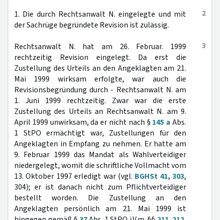
2
1. Die durch Rechtsanwalt N. eingelegte und mit
der Sachrüge begründete Revision ist zulässig.
3
Rechtsanwalt N. hat am 26. Februar. 1999
rechtzeitig Revision eingelegt. Da erst die
Zustellung des Urteils an den Angeklagten am 21.
Mai 1999 wirksam erfolgte, war auch die
Revisionsbegründung durch - Rechtsanwalt N. am
1. Juni 1999 rechtzeitig. Zwar war die erste
Zustellung des Urteils an Rechtsanwalt N. am 9.
April 1999 unwirksam, da er nicht nach §
145 a
Abs.
1 StPO ermächtigt war, Zustellungen für den
Angeklagten in Empfang zu nehmen. Er hatte am
9. Februar 1999 das Mandat als Wahlverteidiger
niedergelegt, womit die schriftliche Vollmacht vom
13. Oktober 1997 erledigt war (vgl.
BGHSt 41, 303
,
304); er ist danach nicht zum Pflichtverteidiger
bestellt worden. Die Zustellung an den
Angeklagten persönlich am 21. Mai 1999 ist
hingegen gemäß §
37
Abs. 1 StPO i.V.m. §§
211
,
212
,