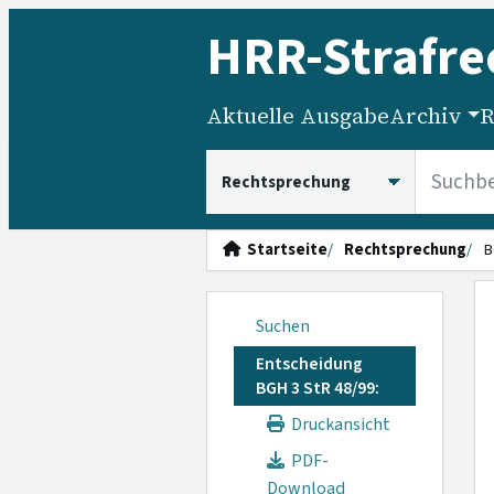
HRR
-Strafre
Aktuelle Ausgabe
Archiv
R
HRRS durchsuchen
Startseite
Rechtsprechung
B
Suchen
Entscheidung
BGH 3 StR 48/99:
Druckansicht
PDF-
Download