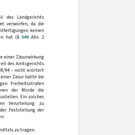
il des Landgerichts
t verworfen, da die
htfertigungen keinen
ben hat (§
349
Abs. 2
ge einer Zäsurwirkung
eil des Amtsgerichts
8/94 - nicht erörtert
einer Zäsur hätte die
en Freiheitsstrafen
einen der Morde die
ustellen. Ein solches
en Verurteilung zu
 der Feststellung der
en.
ittels zu tragen.