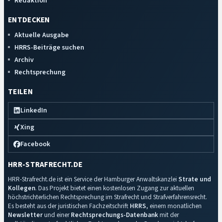
Redaktion
ENTDECKEN
Aktuelle Ausgabe
HRRS-Beiträge suchen
Archiv
Rechtsprechung
TEILEN
LinkedIn
Xing
Facebook
HRR-STRAFRECHT.DE
HRR-Strafrecht.de ist ein Service der Hamburger Anwaltskanzlei
Strate und
Kollegen
. Das Projekt bietet einen kostenlosen Zugang zur aktuellen
höchstrichterlichen Rechtsprechung im Strafrecht und Strafverfahrensrecht.
Es besteht aus der juristischen Fachzeitschrift
HRRS
, einem monatlichen
Newsletter
und einer
Rechtsprechungs-Datenbank
mit der