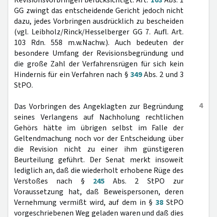
Revisionsvorbringen berücksichtigt. Art.
103
Abs. 1
GG zwingt das entscheidende Gericht jedoch nicht
dazu, jedes Vorbringen ausdrücklich zu bescheiden
(vgl. Leibholz/Rinck/Hesselberger GG 7. Aufl. Art.
103 Rdn. 558 m.w.Nachw.). Auch bedeuten der
besondere Umfang der Revisionsbegründung und
die große Zahl der Verfahrensrügen für sich kein
Hindernis für ein Verfahren nach §
349
Abs. 2 und 3
StPO.
4
Das Vorbringen des Angeklagten zur Begründung
seines Verlangens auf Nachholung rechtlichen
Gehörs hätte im übrigen selbst im Falle der
Geltendmachung noch vor der Entscheidung über
die Revision nicht zu einer ihm günstigeren
Beurteilung geführt. Der Senat merkt insoweit
lediglich an, daß die wiederholt erhobene Rüge des
Verstoßes nach §
245
Abs. 2 StPO zur
Voraussetzung hat, daß Beweispersonen, deren
Vernehmung vermißt wird, auf dem in §
38
StPO
vorgeschriebenen Weg geladen waren und daß dies