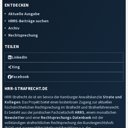
ENTDECKEN
Aktuelle Ausgabe
HRRS-Beiträge suchen
Archiv
Rechtsprechung
TEILEN
LinkedIn
Xing
Facebook
HRR-STRAFRECHT.DE
HRR-Strafrecht.de ist ein Service der Hamburger Anwaltskanzlei
Strate und
Kollegen
. Das Projekt bietet einen kostenlosen Zugang zur aktuellen
höchstrichterlichen Rechtsprechung im Strafrecht und Strafverfahrensrecht.
Es besteht aus der juristischen Fachzeitschrift
HRRS
, einem monatlichen
Newsletter
und einer
Rechtsprechungs-Datenbank
mit der
vollständigen strafrechtlichen Rechtsprechung des Bundesgerichtshofs
(BGH) und ausgewählter Urteile und Beschlüsse u.a. des