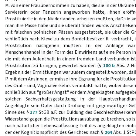
M. von einer Frau übernommen zu haben, die sie in der Ukraine f
Serviererin oder Tänzerin angeworben hatte, ihnen eröff
Prostituierte in den Niederlanden arbeiten müßten, daß sie k
man ihre Pässe habe und sie überall finden würde. Anschließe
mit falschen polnischen Pässen ausgestattet, sie über die G
schließlich nach Kleve zu dem Bordellbesitzer K. verbracht, 
Prostitution nachgehen mußten. In der Anklage war 
Menschenhandel in der Form des Einwirkens auf eine Person in 
die mit dem Aufenthalt in einem fremden Land verbunden is
Prostitution zu bringen, gewertet worden (§
180 b
Abs. 2 Nr
Ergebnis der Ermittlungen war zudem dargestellt worden, daß
P. mit dem Ansinnen, er müsse ihre Eignung für die Prostitutio
des Oral - und, Vaginalverkehrs veranlaßt hatte, wobei diese
schließlich aus "großer Angst" vor dem Angeklagten aufgegebe
solchen Sachverhaltsgestaltung in der Hauptverhandlun
Angeklagte sein Opfer durch Drohung mit gegenwärtiger Gef
Sinne des §
177
StGB a.F. zur Duldung des Geschlechtsverkeh
Widerstand gegen die Prostitutionsausübung zu brechen, so is
nach natürlicher Lebensauffassung Teil des angeklagten einh
der der Kognitionspflicht des Gerichtes nach §
264
Abs. 1 StPO