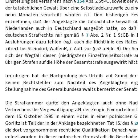
Einstellung des Verfahrens nach §
154
Abs. 2 StPO, soweit der
der tatsächlichen Gewalt über eine Selbstladekurzwaffe zu eine
neun Monaten verurteilt worden ist. Den bisherigen Fes
entnehmen, daß der Angeklagte die tatsächliche Gewalt üb
Niederlanden auch in Deutschland ausgeübt hatte, so daß
deutschen Strafrechts nur gemäß §
7
Abs. 2 Nr. 1 StGB in
Ausführungen dazu fehlen (vgl. auch die Richtlinie des Rates
zitiert bei Steindorf, WaffenR, 7. Aufl. vor § 52 a Rdn. 9). Der
sich der Wegfall dieser (niedrigsten) Einzelfreiheitsstrafe 
übrigen Strafen auf die Höhe der Gesamtstrafe ausgewirkt hätt
Im übrigen hat die Nachprüfung des Urteils auf Grund der 
keinen Rechtsfehler zum Nachteil des Angeklagten er
Stellungnahme des Generalbundesanwalts bemerkt der Senat:
Die Strafkammer durfte den Angeklagten auch ohne Nac
Verbrechens der Vergewaltigung z.N. der Zeugin P. verurteilen.
dem 15. Oktober 1995 in einem Hotel in einer polnischen G
Görlitz ist Teil der in der Anklage bezeichneten Tat i.S. des §
2
die dort vorgenommene rechtliche Qualifikation. Danach wa
gelegt worden, in dieser polnischen Grenzstadt die Geschädigt