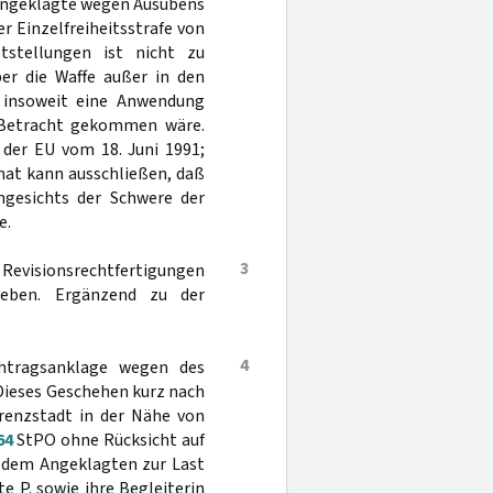
 Angeklagte wegen Ausübens
r Einzelfreiheitsstrafe von
tstellungen ist nicht zu
er die Waffe außer in den
 insoweit eine Anwendung
 Betracht gekommen wäre.
 der EU vom 18. Juni 1991;
 Senat kann ausschließen, daß
angesichts der Schwere der
e.
3
Revisionsrechtfertigungen
geben. Ergänzend zu der
4
htragsanklage wegen des
 Dieses Geschehen kurz nach
renzstadt in der Nähe von
64
StPO ohne Rücksicht auf
r dem Angeklagten zur Last
e P. sowie ihre Begleiterin