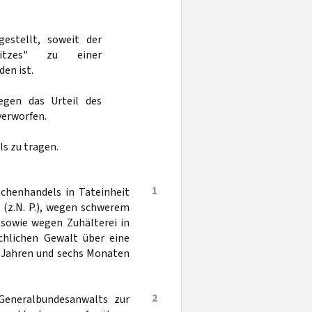
estellt, soweit der
sitzes" zu einer
en ist.
egen das Urteil des
verworfen.
s zu tragen.
1
chenhandels in Tateinheit
 (z.N. P.), wegen schwerem
 sowie wegen Zuhälterei in
chlichen Gewalt über eine
s Jahren und sechs Monaten
2
Generalbundesanwalts zur