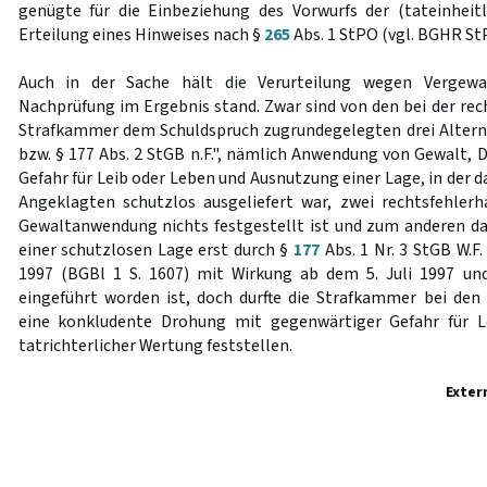
genügte für die Einbeziehung des Vorwurfs der (tateinheit
Erteilung eines Hinweises nach §
265
Abs. 1 StPO (vgl. BGHR StP
Auch in der Sache hält die Verurteilung wegen Vergewal
Nachprüfung im Ergebnis stand. Zwar sind von den bei der rec
Strafkammer dem Schuldspruch zugrundegelegten drei Altern
bzw. § 177 Abs. 2 StGB n.F.", nämlich Anwendung von Gewalt,
Gefahr für Leib oder Leben und Ausnutzung einer Lage, in der d
Angeklagten schutzlos ausgeliefert war, zwei rechtsfehlerh
Gewaltanwendung nichts festgestellt ist und zum anderen d
einer schutzlosen Lage erst durch §
177
Abs. 1 Nr. 3 StGB W.F.
1997 (BGBl 1 S. 1607) mit Wirkung ab dem 5. Juli 1997 un
eingeführt worden ist, doch durfte die Strafkammer bei de
eine konkludente Drohung mit gegenwärtiger Gefahr für L
tatrichterlicher Wertung feststellen.
Exter