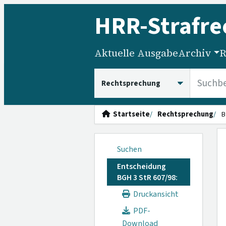
HRR
-Strafre
Aktuelle Ausgabe
Archiv
R
HRRS durchsuchen
Startseite
Rechtsprechung
B
Suchen
Entscheidung
BGH 3 StR 607/98:
Druckansicht
PDF-
Download