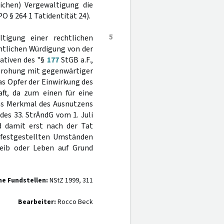
lichen) Vergewaltigung die
O § 264 1 Tatidentität 24).
5
tigung einer rechtlichen
htlichen Würdigung von der
ativen des "§
177
StGB a.F.,
 Drohung mit gegenwärtiger
as Opfer der Einwirkung des
aft, da zum einen für eine
as Merkmal des Ausnutzens
 des 33. StrÄndG vom 1. Juli
d damit erst nach der Tat
n festgestellten Umständen
eib oder Leben auf Grund
ne Fundstellen:
NStZ 1999, 311
Bearbeiter:
Rocco Beck