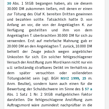
30
Abs. 1 StGB begangen haben, als sie diesem
30.000 DM zukommen ließen, mit denen er einen
zur Tötung des Olaf K. bereiten Dritten gewinnen
und bezahlen sollte. Tatsächlich hatte D. von
Anfang an vor, die von der Angeklagten K. zur
Verfügung gestellten und ihm von dem
Angeklagten T. überbrachten 30.000 DM für sich zu
verwenden. Erst auf mehrfache Mahnung gab er
20.000 DM an den Angeklagten T. zurück, 10.000 DM
behielt der Zeuge jedoch wegen angeblicher
Unkosten für sich. Ein solcher fehlgeschlagener
Versuch der Anstiftung zum Mord kann nicht nur ein
u.U. selbständig strafbares Delikt im Verhältnis zu
dem später versuchten oder vollendeten
Tötungsdelikt sein (vgl. BGH
NStZ 1999, 25
m.
Anm. Beulke), sondern kann auch einen für die
Bewertung der Schuldschwere im Sinne des §
57 a
Abs. 1 Satz 1 Nr. 2 StGB maßgeblichen Faktor
darstellen. Die fehlgeschlagene Anstiftung zum
Auftragsmord wäre zumindest nachprüfbar in die