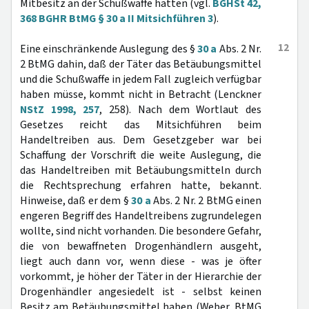
Mitbesitz an der Schußwaffe hatten (vgl.
BGHSt 42,
368
BGHR BtMG § 30 a II Mitsichführen 3
).
12
Eine einschränkende Auslegung des §
30 a
Abs. 2 Nr.
2 BtMG dahin, daß der Täter das Betäubungsmittel
und die Schußwaffe in jedem Fall zugleich verfügbar
haben müsse, kommt nicht in Betracht (Lenckner
NStZ 1998, 257
, 258). Nach dem Wortlaut des
Gesetzes reicht das Mitsichführen beim
Handeltreiben aus. Dem Gesetzgeber war bei
Schaffung der Vorschrift die weite Auslegung, die
das Handeltreiben mit Betäubungsmitteln durch
die Rechtsprechung erfahren hatte, bekannt.
Hinweise, daß er dem §
30 a
Abs. 2 Nr. 2 BtMG einen
engeren Begriff des Handeltreibens zugrundelegen
wollte, sind nicht vorhanden. Die besondere Gefahr,
die von bewaffneten Drogenhändlern ausgeht,
liegt auch dann vor, wenn diese - was je öfter
vorkommt, je höher der Täter in der Hierarchie der
Drogenhändler angesiedelt ist - selbst keinen
Besitz am Betäubungsmittel haben (Weber, BtMG