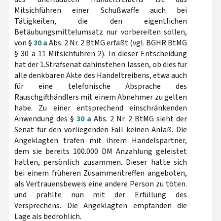
Mitsichführen einer Schußwaffe auch bei
Tätigkeiten, die den eigentlichen
Betäubungsmittelumsatz nur vorbereiten sollen,
von §
30 a
Abs. 2 Nr. 2 BtMG erfaßt (vgl. BGHR BtMG
§ 30 a 11 Mitsichführen 2). In dieser Entscheidung
hat der 1.Strafsenat dahinstehen lassen, ob dies für
alle denkbaren Akte des Handeltreibens, etwa auch
für eine telefonische Absprache des
Rauschgifthändlers mit einem Abnehmer zu gelten
habe. Zu einer entsprechend einschränkenden
Anwendung des §
30 a
Abs. 2 Nr. 2 BtMG sieht der
Senat für den vorliegenden Fall keinen Anlaß. Die
Angeklagten trafen mit ihrem Handelspartner,
dem sie bereits 100.000 DM Anzahlung geleistet
hatten, persönlich zusammen. Dieser hatte sich
bei einem früheren Zusammentreffen angeboten,
als Vertrauensbeweis eine andere Person zu töten.
und prahlte nun mit der Erfüllung des
Versprechens. Die Angeklagten empfanden die
Lage als bedrohlich.