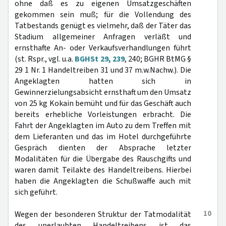
ohne daß es zu eigenen Umsatzgeschäften
gekommen sein muß; für die Vollendung des
Tatbestands genügt es vielmehr, daß der Täter das
Stadium allgemeiner Anfragen verläßt und
ernsthafte An- oder Verkaufsverhandlungen führt
(st. Rspr., vgl. u.a.
BGHSt 29, 239
, 240; BGHR BtMG §
29 1 Nr. 1 Handeltreiben 31 und 37 m.w.Nachw.). Die
Angeklagten hatten sich in
Gewinnerzielungsabsicht ernsthaft um den Umsatz
von 25 kg Kokain bemüht und für das Geschäft auch
bereits erhebliche Vorleistungen erbracht. Die
Fahrt der Angeklagten im Auto zu dem Treffen mit
dem Lieferanten und das im Hotel durchgeführte
Gespräch dienten der Absprache letzter
Modalitäten für die Übergabe des Rauschgifts und
waren damit Teilakte des Handeltreibens. Hierbei
haben die Angeklagten die Schußwaffe auch mit
sich geführt.
10
Wegen der besonderen Struktur der Tatmodalität
des unerlaubten Handeltreibens ist das