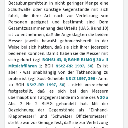
Betäubungsmitteln in nicht geringer Menge eine
Schußwaffe oder sonstige Gegenstände mit sich
führt, die ihrer Art nach zur Verletzung von
Personen geeignet und bestimmt sind. Dem
Gesamtzusammenhang des Urteils (UA S. 8 und 10)
ist zu entnehmen, daß die Angeklagten die beiden
Messer jeweils bewußt gebrauchsbereit in der
Weise bei sich hatten, daß sie sich ihrer jederzeit
bedienen konnten. Damit haben sie die Messer mit
sich geführt (vgl.
BGHSt 43, 8
;
BGHR BtMG § 30 a II
Mitsichführen 1
; BGH
NStZ-RR 1997, 50
). Es ist
aber - was unabhängig von der Tathandlung zu
prüfen ist (vgl. Sost-Scheible
NStZ 1997, 396
- Anm.
zu BGH
NStZ-RR 1997, 50
) - nicht ausreichend
festgestellt, daß es sich bei den Messern
überhaupt um Tatgegenstände im Sinne des §
30 a
Abs. 2 Nr. 2 BtMG gehandelt hat. Mit der
Bezeichnung der Gegenstände als "Einhand-
Klappmesser" und "Schweizer Offiziersmesser"
steht zwar zur Genüge fest, daß sie zur Verletzung