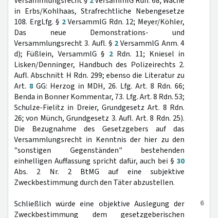
Versammlungsrecht §
2
VersammlG Rdn. 68; Wache
in Erbs/Kohlhaas, Strafrechtliche Nebengesetze
108. ErgLfg. §
2
VersammlG Rdn. 12; Meyer/Köhler,
Das neue Demonstrations- und
Versammlungsrecht 3. Aufl. §
2
VersammlG Anm. 4
d); Füßlein, VersammlG §
2
Rdn. 11; Kniesel in
Lisken/Denninger, Handbuch des Polizeirechts 2.
Aufl. Abschnitt H Rdn. 299; ebenso die Literatur zu
Art.
8
GG: Herzog in MDH, 26. Lfg. Art. 8 Rdn. 66;
Benda in Bonner Kommentar, 73. Lfg. Art. 8 Rdn. 53;
Schulze-Fielitz in Dreier, Grundgesetz Art. 8 Rdn.
26; von Münch, Grundgesetz 3. Aufl. Art. 8 Rdn. 25).
Die Bezugnahme des Gesetzgebers auf das
Versammlungsrecht in Kenntnis der hier zu den
"sonstigen Gegenständen" bestehenden
einhelligen Auffassung spricht dafür, auch bei §
30
Abs. 2 Nr. 2 BtMG auf eine subjektive
Zweckbestimmung durch den Täter abzustellen.
6
Schließlich würde eine objektive Auslegung der
Zweckbestimmung dem gesetzgeberischen