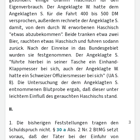
gesondert einige Gramm Haschisch für den
Eigenverbrauch. Der Angeklagte W. hatte dem
Angeklagten S. für die Fahrt 400 bis 500 DM
versprochen, außerdem rechnete der Angeklagte S.
damit, von dem durch W. erworbenen Haschisch
"etwas abzubekommen". Beide tranken etwa zwei
Bier, rauchten etwas Haschisch und fuhren sodann
zurück. Nach der Einreise in das Bundesgebiet
wurden sie festgenommen. Der Angeklagte S.
"führte hierbei in seiner Tasche ein Einhand-
Klappmesser bei sich, auch der Angeklagte W.
hatte ein Schweizer Offiziersmesser bei sich" (UA S.
8). Die Untersuchung der dem Angeklagten S.
entnommenen Blutprobe ergab, daß dieser unter
leichtem Einfluß des gerauchten Haschischs stand.
II.
3
1. Die bisherigen Feststellungen tragen den
Schuldspruch nicht. §
30 a
Abs. 2 Nr. 2 BtMG setzt
voraus, daß der Täter bei der Einfuhr von