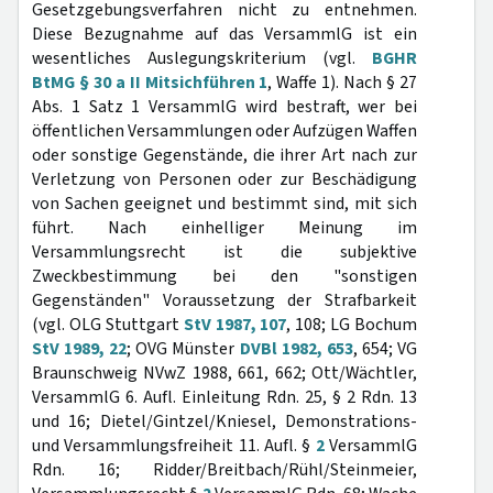
Gesetzgebungsverfahren nicht zu entnehmen.
Diese Bezugnahme auf das VersammlG ist ein
wesentliches Auslegungskriterium (vgl.
BGHR
BtMG § 30 a II Mitsichführen 1
, Waffe 1). Nach § 27
Abs. 1 Satz 1 VersammlG wird bestraft, wer bei
öffentlichen Versammlungen oder Aufzügen Waffen
oder sonstige Gegenstände, die ihrer Art nach zur
Verletzung von Personen oder zur Beschädigung
von Sachen geeignet und bestimmt sind, mit sich
führt. Nach einhelliger Meinung im
Versammlungsrecht ist die subjektive
Zweckbestimmung bei den "sonstigen
Gegenständen" Voraussetzung der Strafbarkeit
(vgl. OLG Stuttgart
StV 1987, 107
, 108; LG Bochum
StV 1989, 22
; OVG Münster
DVBl 1982, 653
, 654; VG
Braunschweig NVwZ 1988, 661, 662; Ott/Wächtler,
VersammlG 6. Aufl. Einleitung Rdn. 25, § 2 Rdn. 13
und 16; Dietel/Gintzel/Kniesel, Demonstrations-
und Versammlungsfreiheit 11. Aufl. §
2
VersammlG
Rdn. 16; Ridder/Breitbach/Rühl/Steinmeier,