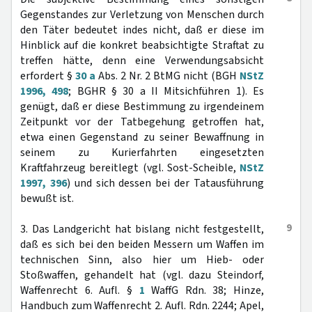
Gegenstandes zur Verletzung von Menschen durch
den Täter bedeutet indes nicht, daß er diese im
Hinblick auf die konkret beabsichtigte Straftat zu
treffen hätte, denn eine Verwendungsabsicht
erfordert §
30 a
Abs. 2 Nr. 2 BtMG nicht (BGH
NStZ
1996, 498
; BGHR § 30 a II Mitsichführen 1). Es
genügt, daß er diese Bestimmung zu irgendeinem
Zeitpunkt vor der Tatbegehung getroffen hat,
etwa einen Gegenstand zu seiner Bewaffnung in
seinem zu Kurierfahrten eingesetzten
Kraftfahrzeug bereitlegt (vgl. Sost-Scheible,
NStZ
1997, 396
) und sich dessen bei der Tatausführung
bewußt ist.
9
3. Das Landgericht hat bislang nicht festgestellt,
daß es sich bei den beiden Messern um Waffen im
technischen Sinn, also hier um Hieb- oder
Stoßwaffen, gehandelt hat (vgl. dazu Steindorf,
Waffenrecht 6. Aufl. §
1
WaffG Rdn. 38; Hinze,
Handbuch zum Waffenrecht 2. Aufl. Rdn. 2244; Apel,