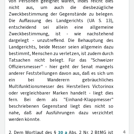
von Personen geeignet waren, indes reicht dies
nicht aus, um auch die diesbezügliche
Zweckbestimmung der Gegenstände zu belegen.
Die Auffassung des Landgerichts (UA S. 13),
entscheidend sei allein eine allgemeine
Zweckbestimmung, ist - wie nachstehend
dargelegt - unzutreffend. Die Behauptung des
Landgerichts, beide Messer seien allgemein dazu
bestimmt, Menschen zu verletzen, ist zudem durch
Tatsachen nicht belegt. Für das "Schweizer
Offiziersmesser" - hier geht der Senat mangels
anderer Feststellungen davon aus, daß es sich um
ein bei Wanderern gebräuchliches
Multifunktionsmesser des Herstellers Victorinox
oder vergleichbarer Marken handelt - liegt dies
fern. Bei dem als "Einhand-Klappmesser"
beschriebenen Gegenstand liegt dies nicht so
nahe, daß auf Ausführungen dazu verzichtet
werden könnte.
4
2. Dem Wortlaut des §
30 a
Abs. 2 Nr. 2 BtMG ist