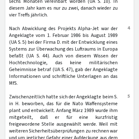
sechs Monaten vereinbart worden (UA S. 10). In
diesem Jahr kam es nur zu zwei, danach wieder zu
vier Treffs jährlich.
4
Nach Abwicklung des Projekts Alpha-Jet war der
Angeklagte vom 1. Februar 1986 bis August 1989
(UA S. 5) bei der Firma D. mit der Entwicklung eines
Systems zur Überwachung des Luftraums in Europa
befaßt (UA S. 44). Auch von diesem Wissen der
Hochtechnologie, das keine militärischen
Geheimnisse betraf (UA S. 47), gab der Angeklagte
Informationen und schriftliche Unterlagen an das
MfS.
5
Zwischenzeitlich hatte sich der Angeklagte beim S.
in H. beworben, das für die Nato Waffensysteme
plant und entwickelt. Anfang März 1989 wurde ihm
mitgeteilt, daß er für eine kurzfristig
freigewordene Stelle ausgewählt werde. Weil mit
weiteren Sicherheitsüberprüfungen zu rechnen war
und um jeglicher Gefahr einer Aufdeckung aus dem