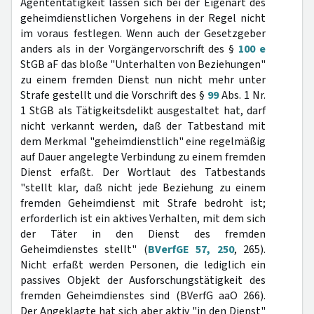
Agententätigkeit lassen sich bei der Eigenart des
geheimdienstlichen Vorgehens in der Regel nicht
im voraus festlegen. Wenn auch der Gesetzgeber
anders als in der Vorgängervorschrift des §
100 e
StGB aF das bloße "Unterhalten von Beziehungen"
zu einem fremden Dienst nun nicht mehr unter
Strafe gestellt und die Vorschrift des §
99
Abs. 1 Nr.
1 StGB als Tätigkeitsdelikt ausgestaltet hat, darf
nicht verkannt werden, daß der Tatbestand mit
dem Merkmal "geheimdienstlich" eine regelmäßig
auf Dauer angelegte Verbindung zu einem fremden
Dienst erfaßt. Der Wortlaut des Tatbestands
"stellt klar, daß nicht jede Beziehung zu einem
fremden Geheimdienst mit Strafe bedroht ist;
erforderlich ist ein aktives Verhalten, mit dem sich
der Täter in den Dienst des fremden
Geheimdienstes stellt" (
BVerfGE 57, 250
, 265).
Nicht erfaßt werden Personen, die lediglich ein
passives Objekt der Ausforschungstätigkeit des
fremden Geheimdienstes sind (BVerfG aaO 266).
Der Angeklagte hat sich aber aktiv "in den Dienst"