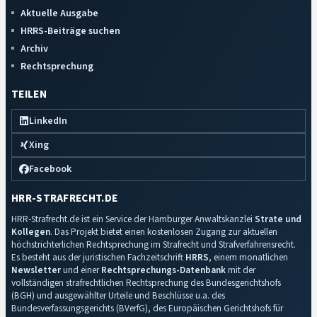
Aktuelle Ausgabe
HRRS-Beiträge suchen
Archiv
Rechtsprechung
TEILEN
LinkedIn
Xing
Facebook
HRR-STRAFRECHT.DE
HRR-Strafrecht.de ist ein Service der Hamburger Anwaltskanzlei
Strate und
Kollegen
. Das Projekt bietet einen kostenlosen Zugang zur aktuellen
höchstrichterlichen Rechtsprechung im Strafrecht und Strafverfahrensrecht.
Es besteht aus der juristischen Fachzeitschrift
HRRS
, einem monatlichen
Newsletter
und einer
Rechtsprechungs-Datenbank
mit der
vollständigen strafrechtlichen Rechtsprechung des Bundesgerichtshofs
(BGH) und ausgewählter Urteile und Beschlüsse u.a. des
Bundesverfassungsgerichts (BVerfG), des Europäischen Gerichtshofs für