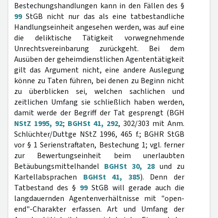
Bestechungshandlungen kann in den Fällen des §
99
StGB nicht nur das als eine tatbestandliche
Handlungseinheit angesehen werden, was auf eine
die deliktische Tätigkeit vorwegnehmende
Unrechtsvereinbarung zurückgeht. Bei dem
Ausüben der geheimdienstlichen Agententätigkeit
gilt das Argument nicht, eine andere Auslegung
könne zu Taten führen, bei denen zu Beginn nicht
zu überblicken sei, welchen sachlichen und
zeitlichen Umfang sie schließlich haben werden,
damit werde der Begriff der Tat gesprengt (BGH
NStZ 1995, 92
;
BGHSt 41, 292
, 302/303 mit Anm.
Schlüchter/Duttge NStZ 1996, 465 f.; BGHR StGB
vor § 1 Serienstraftaten, Bestechung 1; vgl. ferner
zur Bewertungseinheit beim unerlaubten
Betäubungsmittelhandel
BGHSt 30, 28
und zu
Kartellabsprachen
BGHSt 41, 385
). Denn der
Tatbestand des §
99
StGB will gerade auch die
langdauernden Agentenverhältnisse mit "open-
end"-Charakter erfassen. Art und Umfang der