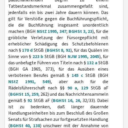
pauschalierenden Begriff zu einem
Tatbestandsmerkmal zusammengefaßt sind,
jedenfalls ein bis zwei Jahre dauern können. Das
gilt für Verstöße gegen die Buchführungspflicht,
die die Buchführung insgesamt unordentlich
machen (BGH
NStZ 1995, 347
;
BGHSt 3, 23
), für die
gröbliche Verletzung der Fürsorgepflicht mit
erheblicher Schädigung des Schutzbefohlenen
nach §
170 d
StGB (
BGHSt 8, 92
), für das Quälen im
Sinne von §
223 b
StGB (BGH
NJW 1995, 2045
), für
das unbefugte Führen von Titeln nach §
132 a
StGB
(BGH GA 1965, 373), für das Ausüben eines
verbotenen Berufes gemäß §
145 c
StGB (BGH
NStZ 1991, 549
), aber auch für die
Rädelsführerschaft nach §§
90 a
,
129
StGB aF
(
BGHSt 15, 259
, 262) und das Nachrichtensammeln
gemäß §
92
StGB aF (
BGHSt 16, 26
, 32/33). Dabei
ist zu bedenken, daß länger dauernde
Handlungseinheiten bis zum Beschluß des Großen
Senats für Strafsachen zur fortgesetzten Handlung
(
BGHSt 40, 138
) unschwer mit der Annahme von