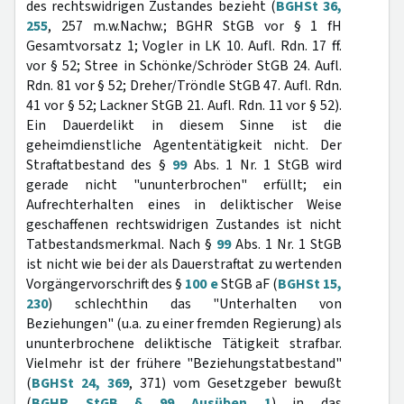
des rechtswidrigen Zustandes bezieht (
BGHSt 36,
255
, 257 m.w.Nachw.; BGHR StGB vor § 1 fH
Gesamtvorsatz 1; Vogler in LK 10. Aufl. Rdn. 17 ff.
vor § 52; Stree in Schönke/Schröder StGB 24. Aufl.
Rdn. 81 vor § 52; Dreher/Tröndle StGB 47. Aufl. Rdn.
41 vor § 52; Lackner StGB 21. Aufl. Rdn. 11 vor § 52).
Ein Dauerdelikt in diesem Sinne ist die
geheimdienstliche Agententätigkeit nicht. Der
Straftatbestand des §
99
Abs. 1 Nr. 1 StGB wird
gerade nicht "ununterbrochen" erfüllt; ein
Aufrechterhalten eines in deliktischer Weise
geschaffenen rechtswidrigen Zustandes ist nicht
Tatbestandsmerkmal. Nach §
99
Abs. 1 Nr. 1 StGB
ist nicht wie bei der als Dauerstraftat zu wertenden
Vorgängervorschrift des §
100 e
StGB aF (
BGHSt 15,
230
) schlechthin das "Unterhalten von
Beziehungen" (u.a. zu einer fremden Regierung) als
ununterbrochene deliktische Tätigkeit strafbar.
Vielmehr ist der frühere "Beziehungstatbestand"
(
BGHSt 24, 369
, 371) vom Gesetzgeber bewußt
(
BGHR StGB § 99 Ausüben 1
) in das