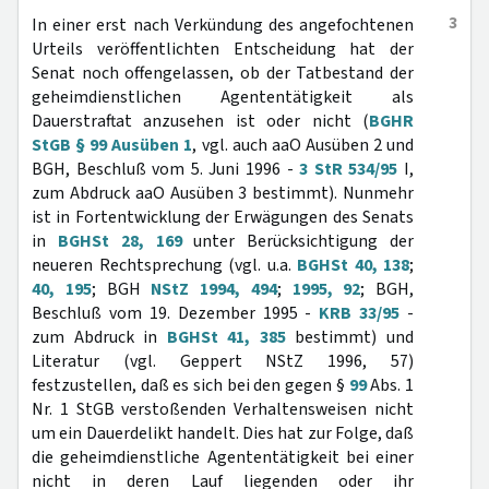
3
In einer erst nach Verkündung des angefochtenen
Urteils veröffentlichten Entscheidung hat der
Senat noch offengelassen, ob der Tatbestand der
geheimdienstlichen Agententätigkeit als
Dauerstraftat anzusehen ist oder nicht (
BGHR
StGB § 99 Ausüben 1
, vgl. auch aaO Ausüben 2 und
BGH, Beschluß vom 5. Juni 1996 -
3 StR 534/95
I,
zum Abdruck aaO Ausüben 3 bestimmt). Nunmehr
ist in Fortentwicklung der Erwägungen des Senats
in
BGHSt 28, 169
unter Berücksichtigung der
neueren Rechtsprechung (vgl. u.a.
BGHSt 40, 138
;
40, 195
; BGH
NStZ 1994, 494
;
1995, 92
; BGH,
Beschluß vom 19. Dezember 1995 -
KRB 33/95
-
zum Abdruck in
BGHSt 41, 385
bestimmt) und
Literatur (vgl. Geppert NStZ 1996, 57)
festzustellen, daß es sich bei den gegen §
99
Abs. 1
Nr. 1 StGB verstoßenden Verhaltensweisen nicht
um ein Dauerdelikt handelt. Dies hat zur Folge, daß
die geheimdienstliche Agententätigkeit bei einer
nicht in deren Lauf liegenden oder ihr