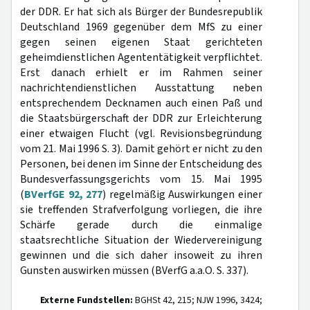
der DDR. Er hat sich als Bürger der Bundesrepublik
Deutschland 1969 gegenüber dem MfS zu einer
gegen seinen eigenen Staat gerichteten
geheimdienstlichen Agententätigkeit verpflichtet.
Erst danach erhielt er im Rahmen seiner
nachrichtendienstlichen Ausstattung neben
entsprechendem Decknamen auch einen Paß und
die Staatsbürgerschaft der DDR zur Erleichterung
einer etwaigen Flucht (vgl. Revisionsbegründung
vom 21. Mai 1996 S. 3). Damit gehört er nicht zu den
Personen, bei denen im Sinne der Entscheidung des
Bundesverfassungsgerichts vom 15. Mai 1995
(
BVerfGE 92, 277
) regelmäßig Auswirkungen einer
sie treffenden Strafverfolgung vorliegen, die ihre
Schärfe gerade durch die einmalige
staatsrechtliche Situation der Wiedervereinigung
gewinnen und die sich daher insoweit zu ihren
Gunsten auswirken müssen (BVerfG a.a.O. S. 337).
Externe Fundstellen:
BGHSt 42, 215; NJW 1996, 3424;