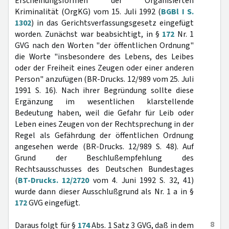
Erscheinungsformen der Organisierten
Kriminalität (OrgKG) vom 15. Juli 1992 (
BGBl I S.
1302
) in das Gerichtsverfassungsgesetz eingefügt
worden. Zunächst war beabsichtigt, in §
172
Nr. 1
GVG nach den Worten "der öffentlichen Ordnung"
die Worte "insbesondere des Lebens, des Leibes
oder der Freiheit eines Zeugen oder einer anderen
Person" anzufügen (BR-Drucks. 12/989 vom 25. Juli
1991 S. 16). Nach ihrer Begründung sollte diese
Ergänzung im wesentlichen klarstellende
Bedeutung haben, weil die Gefahr für Leib oder
Leben eines Zeugen von der Rechtsprechung in der
Regel als Gefährdung der öffentlichen Ordnung
angesehen werde (BR-Drucks. 12/989 S. 48). Auf
Grund der Beschlußempfehlung des
Rechtsausschusses des Deutschen Bundestages
(
BT-Drucks. 12/2720
vom 4. Juni 1992 S. 32, 41)
wurde dann dieser Ausschlußgrund als Nr. 1 a in §
172
GVG eingefügt.
8
Daraus folgt für §
174
Abs. 1 Satz 3 GVG, daß in dem