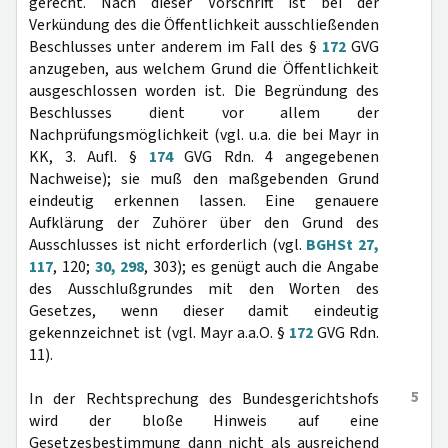
gerecht. Nach dieser Vorschrift ist bei der
Verkündung des die Öffentlichkeit ausschließenden
Beschlusses unter anderem im Fall des §
172
GVG
anzugeben, aus welchem Grund die Öffentlichkeit
ausgeschlossen worden ist. Die Begründung des
Beschlusses dient vor allem der
Nachprüfungsmöglichkeit (vgl. u.a. die bei Mayr in
KK, 3. Aufl. §
174
GVG Rdn. 4 angegebenen
Nachweise); sie muß den maßgebenden Grund
eindeutig erkennen lassen. Eine genauere
Aufklärung der Zuhörer über den Grund des
Ausschlusses ist nicht erforderlich (vgl.
BGHSt 27,
117
, 120;
30, 298
, 303); es genügt auch die Angabe
des Ausschlußgrundes mit den Worten des
Gesetzes, wenn dieser damit eindeutig
gekennzeichnet ist (vgl. Mayr a.a.O. §
172
GVG Rdn.
11).
5
In der Rechtsprechung des Bundesgerichtshofs
wird der bloße Hinweis auf eine
Gesetzesbestimmung dann nicht als ausreichend