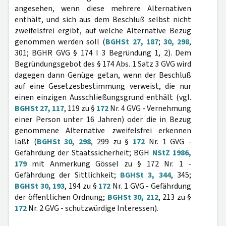
angesehen, wenn diese mehrere Alternativen
enthält, und sich aus dem Beschluß selbst nicht
zweifelsfrei ergibt, auf welche Alternative Bezug
genommen werden soll (
BGHSt 27, 187
;
30, 298
,
301; BGHR GVG § 174 I 3 Begründung 1, 2). Dem
Begründungsgebot des § 174 Abs. 1 Satz 3 GVG wird
dagegen dann Genüge getan, wenn der Beschluß
auf eine Gesetzesbestimmung verweist, die nur
einen einzigen Ausschließungsgrund enthält (vgl.
BGHSt 27, 117
, 119 zu §
172
Nr. 4 GVG - Vernehmung
einer Person unter 16 Jahren) oder die in Bezug
genommene Alternative zweifelsfrei erkennen
läßt (
BGHSt 30, 298
, 299 zu §
172
Nr. 1 GVG -
Gefährdung der Staatssicherheit; BGH
NStZ 1986,
179
mit Anmerkung Gössel zu § 172 Nr. 1 -
Gefährdung der Sittlichkeit;
BGHSt 3, 344
, 345;
BGHSt 30, 193
, 194 zu §
172
Nr. 1 GVG - Gefährdung
der öffentlichen Ordnung;
BGHSt 30, 212
, 213 zu §
172
Nr. 2 GVG - schutzwürdige Interessen).