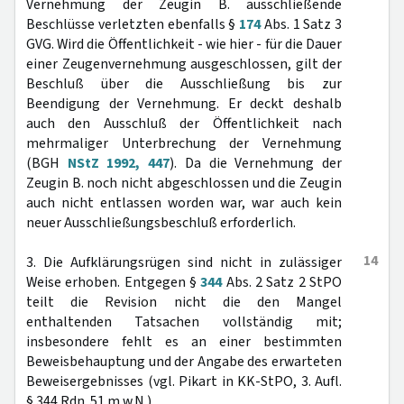
Vernehmung der Zeugin B. ausschließende
Beschlüsse verletzten ebenfalls §
174
Abs. 1 Satz 3
GVG. Wird die Öffentlichkeit - wie hier - für die Dauer
einer Zeugenvernehmung ausgeschlossen, gilt der
Beschluß über die Ausschließung bis zur
Beendigung der Vernehmung. Er deckt deshalb
auch den Ausschluß der Öffentlichkeit nach
mehrmaliger Unterbrechung der Vernehmung
(BGH
NStZ 1992, 447
). Da die Vernehmung der
Zeugin B. noch nicht abgeschlossen und die Zeugin
auch nicht entlassen worden war, war auch kein
neuer Ausschließungsbeschluß erforderlich.
14
3. Die Aufklärungsrügen sind nicht in zulässiger
Weise erhoben. Entgegen §
344
Abs. 2 Satz 2 StPO
teilt die Revision nicht die den Mangel
enthaltenden Tatsachen vollständig mit;
insbesondere fehlt es an einer bestimmten
Beweisbehauptung und der Angabe des erwarteten
Beweisergebnisses (vgl. Pikart in KK-StPO, 3. Aufl.
§ 344 Rdn. 51 m.w.N.).