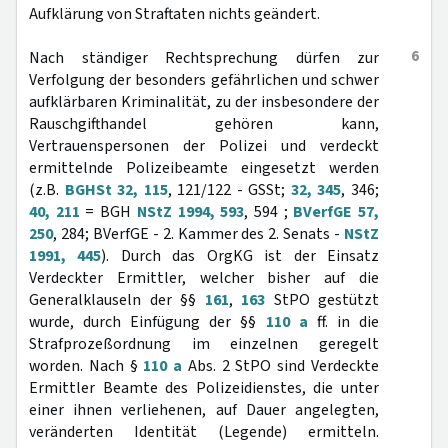
Aufklärung von Straftaten nichts geändert.
6
Nach ständiger Rechtsprechung dürfen zur
Verfolgung der besonders gefährlichen und schwer
aufklärbaren Kriminalität, zu der insbesondere der
Rauschgifthandel gehören kann,
Vertrauenspersonen der Polizei und verdeckt
ermittelnde Polizeibeamte eingesetzt werden
(z.B.
BGHSt 32, 115
, 121/122 - GSSt;
32, 345
, 346;
40, 211
= BGH
NStZ 1994, 593
, 594 ;
BVerfGE 57,
250
, 284; BVerfGE - 2. Kammer des 2. Senats -
NStZ
1991, 445
). Durch das OrgKG ist der Einsatz
Verdeckter Ermittler, welcher bisher auf die
Generalklauseln der §§
161
,
163
StPO gestützt
wurde, durch Einfügung der §§
110 a
ff. in die
Strafprozeßordnung im einzelnen geregelt
worden. Nach §
110 a
Abs. 2 StPO sind Verdeckte
Ermittler Beamte des Polizeidienstes, die unter
einer ihnen verliehenen, auf Dauer angelegten,
veränderten Identität (Legende) ermitteln.