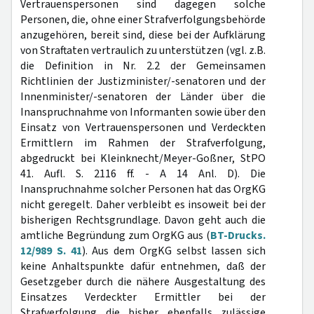
Vertrauenspersonen sind dagegen solche
Personen, die, ohne einer Strafverfolgungsbehörde
anzugehören, bereit sind, diese bei der Aufklärung
von Straftaten vertraulich zu unterstützen (vgl. z.B.
die Definition in Nr. 2.2 der Gemeinsamen
Richtlinien der Justizminister/-senatoren und der
Innenminister/-senatoren der Länder über die
Inanspruchnahme von Informanten sowie über den
Einsatz von Vertrauenspersonen und Verdeckten
Ermittlern im Rahmen der Strafverfolgung,
abgedruckt bei Kleinknecht/Meyer-Goßner, StPO
41. Aufl. S. 2116 ff. - A 14 Anl. D). Die
Inanspruchnahme solcher Personen hat das OrgKG
nicht geregelt. Daher verbleibt es insoweit bei der
bisherigen Rechtsgrundlage. Davon geht auch die
amtliche Begründung zum OrgKG aus (
BT-Drucks.
12/989 S. 41
). Aus dem OrgKG selbst lassen sich
keine Anhaltspunkte dafür entnehmen, daß der
Gesetzgeber durch die nähere Ausgestaltung des
Einsatzes Verdeckter Ermittler bei der
Strafverfolgung die bisher ebenfalls zulässige