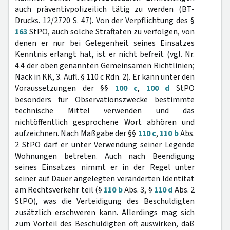
auch präventivpolizeilich tätig zu werden (BT-
Drucks. 12/2720 S. 47). Von der Verpflichtung des §
163
StPO, auch solche Straftaten zu verfolgen, von
denen er nur bei Gelegenheit seines Einsatzes
Kenntnis erlangt hat, ist er nicht befreit (vgl. Nr.
4.4 der oben genannten Gemeinsamen Richtlinien;
Nack in KK, 3. Aufl. § 110 c Rdn. 2). Er kann unter den
Voraussetzungen der §§
100 c
,
100 d
StPO
besonders für Observationszwecke bestimmte
technische Mittel verwenden und das
nichtöffentlich gesprochene Wort abhören und
aufzeichnen. Nach Maßgabe der §§
110 c
,
110 b
Abs.
2 StPO darf er unter Verwendung seiner Legende
Wohnungen betreten. Auch nach Beendigung
seines Einsatzes nimmt er in der Regel unter
seiner auf Dauer angelegten veränderten Identität
am Rechtsverkehr teil (§
110 b
Abs. 3, §
110 d
Abs. 2
StPO), was die Verteidigung des Beschuldigten
zusätzlich erschweren kann. Allerdings mag sich
zum Vorteil des Beschuldigten oft auswirken, daß