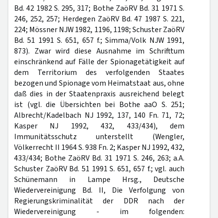
Bd. 42 1982 S. 295, 317; Bothe ZaöRV Bd. 31 1971 S.
246, 252, 257; Herdegen ZaöRV Bd. 47 1987 S. 221,
224; Mössner NJW 1982, 1196, 1198; Schuster ZaöRV
Bd. 51 1991 S. 651, 657 f.; Simma/Volk NJW 1991,
873). Zwar wird diese Ausnahme im Schrifttum
einschränkend auf Fälle der Spionagetätigkeit auf
dem Territorium des verfolgenden Staates
bezogen und Spionage vom Heimatstaat aus, ohne
daß dies in der Staatenpraxis ausreichend belegt
ist (vgl. die Übersichten bei Bothe aaO S. 251;
Albrecht/Kadelbach NJ 1992, 137, 140 Fn. 71, 72;
Kasper NJ 1992, 432, 433/434), dem
Immunitätsschutz unterstellt (Wengler,
Völkerrecht II 1964 S. 938 Fn. 2; Kasper NJ 1992, 432,
433/434; Bothe ZaöRV Bd. 31 1971 S. 246, 263; a.A.
Schuster ZaöRV Bd. 51 1991 S. 651, 657 f.; vgl. auch
Schünemann in Lampe Hrsg., Deutsche
Wiedervereinigung Bd. II, Die Verfolgung von
Regierungskriminalität der DDR nach der
Wiedervereinigung - im folgenden: