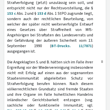
Strafverfolgung (jetzt) unzulässig sein soll, und
entspricht nicht nur der Rechtsvorstellung, die §
153 c
Abs. 2 und §
153 d
Abs. 1 StPO zugrunde liegt,
sondern auch der rechtlichen Beurteilung, von
welcher der später nicht weiterverfolgte Entwurf
eines Gesetzes über Straffreiheit von MfS-
Angehörigen bei Straftaten des Landesverrats und
der Gefährdung der äußeren Sicherheit vom 13.
September 1990 (
BT-Drucks. 11/7871
)
ausgegangen ist.
8
Die Angeklagten S. und B. hätten sich im Falle ihrer
Ergreifung vor der Wiedervereinigung insbesondere
nicht mit Erfolg auf einen aus der sogenannten
Staatenimmunität abgeleiteten Schutz vor
Strafverfolgung berufen können. Nach diesem
völkerrechtlichen Grundsatz sind fremde Staaten
und ihre Organe im Falle hoheitlichen Handelns
inländischer Gerichtsbarkeit entzogen (sog.
sachliche oder funktionelle Immunität; vgl.