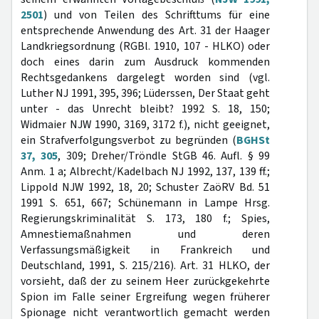
2501
) und von Teilen des Schrifttums für eine
entsprechende Anwendung des Art. 31 der Haager
Landkriegsordnung (RGBl. 1910, 107 - HLKO) oder
doch eines darin zum Ausdruck kommenden
Rechtsgedankens dargelegt worden sind (vgl.
Luther NJ 1991, 395, 396; Lüderssen, Der Staat geht
unter - das Unrecht bleibt? 1992 S. 18, 150;
Widmaier NJW 1990, 3169, 3172 f.), nicht geeignet,
ein Strafverfolgungsverbot zu begründen (
BGHSt
37, 305
, 309; Dreher/Tröndle StGB 46. Aufl. § 99
Anm. 1 a; Albrecht/Kadelbach NJ 1992, 137, 139 ff.;
Lippold NJW 1992, 18, 20; Schuster ZaöRV Bd. 51
1991 S. 651, 667; Schünemann in Lampe Hrsg.
Regierungskriminalität S. 173, 180 f.; Spies,
Amnestiemaßnahmen und deren
Verfassungsmäßigkeit in Frankreich und
Deutschland, 1991, S. 215/216). Art. 31 HLKO, der
vorsieht, daß der zu seinem Heer zurückgekehrte
Spion im Falle seiner Ergreifung wegen früherer
Spionage nicht verantwortlich gemacht werden