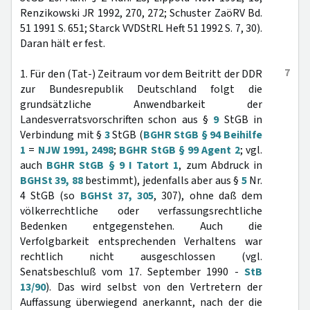
Renzikowski JR 1992, 270, 272; Schuster ZaöRV Bd.
51 1991 S. 651; Starck VVDStRL Heft 51 1992 S. 7, 30).
Daran hält er fest.
7
1. Für den (Tat-) Zeitraum vor dem Beitritt der DDR
zur Bundesrepublik Deutschland folgt die
grundsätzliche Anwendbarkeit der
Landesverratsvorschriften schon aus §
9
StGB in
Verbindung mit §
3
StGB (
BGHR StGB § 94 Beihilfe
1
=
NJW 1991, 2498
;
BGHR StGB § 99 Agent 2
; vgl.
auch
BGHR StGB § 9 I Tatort 1
, zum Abdruck in
BGHSt 39, 88
bestimmt), jedenfalls aber aus §
5
Nr.
4 StGB (so
BGHSt 37, 305
, 307), ohne daß dem
völkerrechtliche oder verfassungsrechtliche
Bedenken entgegenstehen. Auch die
Verfolgbarkeit entsprechenden Verhaltens war
rechtlich nicht ausgeschlossen (vgl.
Senatsbeschluß vom 17. September 1990 -
StB
13/90
). Das wird selbst von den Vertretern der
Auffassung überwiegend anerkannt, nach der die