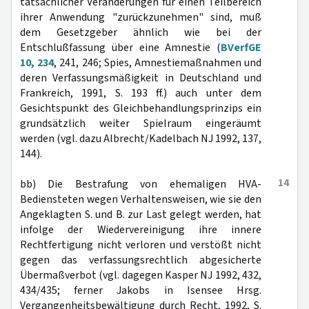
tatsächlicher Veränderungen für einen Teilbereich
ihrer Anwendung "zurückzunehmen" sind, muß
dem Gesetzgeber ähnlich wie bei der
Entschlußfassung über eine Amnestie (
BVerfGE
10, 234
, 241, 246; Spies, Amnestiemaßnahmen und
deren Verfassungsmäßigkeit in Deutschland und
Frankreich, 1991, S. 193 ff.) auch unter dem
Gesichtspunkt des Gleichbehandlungsprinzips ein
grundsätzlich weiter Spielraum eingeräumt
werden (vgl. dazu Albrecht/Kadelbach NJ 1992, 137,
144).
14
bb) Die Bestrafung von ehemaligen HVA-
Bediensteten wegen Verhaltensweisen, wie sie den
Angeklagten S. und B. zur Last gelegt werden, hat
infolge der Wiedervereinigung ihre innere
Rechtfertigung nicht verloren und verstößt nicht
gegen das verfassungsrechtlich abgesicherte
Übermaßverbot (vgl. dagegen Kasper NJ 1992, 432,
434/435; ferner Jakobs in Isensee Hrsg.
Vergangenheitsbewältigung durch Recht, 1992, S.