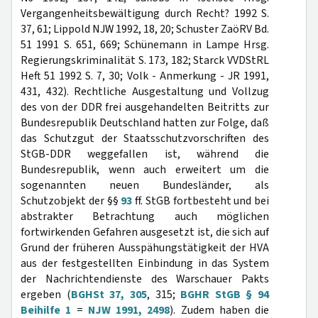
Vergangenheitsbewältigung durch Recht? 1992 S.
37, 61; Lippold NJW 1992, 18, 20; Schuster ZaöRV Bd.
51 1991 S. 651, 669; Schünemann in Lampe Hrsg.
Regierungskriminalität S. 173, 182; Starck VVDStRL
Heft 51 1992 S. 7, 30; Volk - Anmerkung - JR 1991,
431, 432). Rechtliche Ausgestaltung und Vollzug
des von der DDR frei ausgehandelten Beitritts zur
Bundesrepublik Deutschland hatten zur Folge, daß
das Schutzgut der Staatsschutzvorschriften des
StGB-DDR weggefallen ist, während die
Bundesrepublik, wenn auch erweitert um die
sogenannten neuen Bundesländer, als
Schutzobjekt der §§
93
ff. StGB fortbesteht und bei
abstrakter Betrachtung auch möglichen
fortwirkenden Gefahren ausgesetzt ist, die sich auf
Grund der früheren Ausspähungstätigkeit der HVA
aus der festgestellten Einbindung in das System
der Nachrichtendienste des Warschauer Pakts
ergeben (
BGHSt 37, 305
, 315;
BGHR StGB § 94
Beihilfe 1
=
NJW 1991, 2498
). Zudem haben die