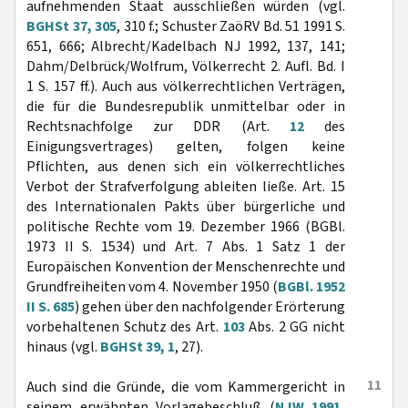
aufnehmenden Staat ausschließen würden (vgl.
BGHSt 37, 305
, 310 f.; Schuster ZaöRV Bd. 51 1991 S.
651, 666; Albrecht/Kadelbach NJ 1992, 137, 141;
Dahm/Delbrück/Wolfrum, Völkerrecht 2. Aufl. Bd. I
1 S. 157 ff.). Auch aus völkerrechtlichen Verträgen,
die für die Bundesrepublik unmittelbar oder in
Rechtsnachfolge zur DDR (Art.
12
des
Einigungsvertrages) gelten, folgen keine
Pflichten, aus denen sich ein völkerrechtliches
Verbot der Strafverfolgung ableiten ließe. Art. 15
des Internationalen Pakts über bürgerliche und
politische Rechte vom 19. Dezember 1966 (BGBl.
1973 II S. 1534) und Art. 7 Abs. 1 Satz 1 der
Europäischen Konvention der Menschenrechte und
Grundfreiheiten vom 4. November 1950 (
BGBl. 1952
II S. 685
) gehen über den nachfolgender Erörterung
vorbehaltenen Schutz des Art.
103
Abs. 2 GG nicht
hinaus (vgl.
BGHSt 39, 1
, 27).
11
Auch sind die Gründe, die vom Kammergericht in
seinem erwähnten Vorlagebeschluß (
NJW 1991,