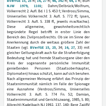
BVerfGE 15, 25
ff.;
16, 27
ff.;
46, 342
ff.;
64, 1
ff.; BGH
NJW 1979, 1101
; Dahm/Delbrück/Wolfrum,
Völkerrecht 2. Aufl. Bd. I 1 S. 453 f.; Verdross/Simma,
Universelles Völkerrecht 3. Aufl. S. 772 ff.; Ipsen,
Völkerrecht 3. Aufl. S. 338 ff., jeweils m.w.Nachw.).
Diese allgemeine, gewohnheitsrechtlich
begründete Regel betrifft in erster Linie den
Bereich des Zivilprozeßrechts. Ob sie im Sinne der
Anerkennung durch die weitaus größere Zahl der
Staaten (vgl.
BVerfGE 15, 25
, 34;
16, 27
, 33) mit
gleicher Geltungskraft auch für die Strafverfolgung
Bedeutung hat und fremde Staatsorgane über den
Kreis der sogenannte persönliche Immunität
genießenden Personen (Staatsoberhäupter,
Diplomaten) hinaus schützt, kann auf sich beruhen.
Nach allgemeiner Meinung erfährt das Prinzip der
Staatenimmunität nämlich im Falle der Spionage
eine Ausnahme (Verdross/Simma, Universelles
Völkerrecht 3. Aufl. S. 774 Fn. 52; Damian,
Staatenimmunität und Gerichtszwang, 1985, S. 80;
Albrecht/Kadelbach NJ 1992, 137, 140; Berg ZaöRV