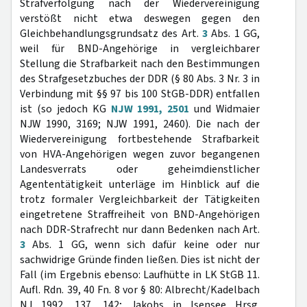
Strafverfolgung nach der Wiedervereinigung
verstößt nicht etwa deswegen gegen den
Gleichbehandlungsgrundsatz des Art.
3
Abs. 1 GG,
weil für BND-Angehörige in vergleichbarer
Stellung die Strafbarkeit nach den Bestimmungen
des Strafgesetzbuches der DDR (§ 80 Abs. 3 Nr. 3 in
Verbindung mit §§ 97 bis 100 StGB-DDR) entfallen
ist (so jedoch KG
NJW 1991, 2501
und Widmaier
NJW 1990, 3169; NJW 1991, 2460). Die nach der
Wiedervereinigung fortbestehende Strafbarkeit
von HVA-Angehörigen wegen zuvor begangenen
Landesverrats oder geheimdienstlicher
Agententätigkeit unterläge im Hinblick auf die
trotz formaler Vergleichbarkeit der Tätigkeiten
eingetretene Straffreiheit von BND-Angehörigen
nach DDR-Strafrecht nur dann Bedenken nach Art.
3
Abs. 1 GG, wenn sich dafür keine oder nur
sachwidrige Gründe finden ließen. Dies ist nicht der
Fall (im Ergebnis ebenso: Laufhütte in LK StGB 11.
Aufl. Rdn. 39, 40 Fn. 8 vor § 80: Albrecht/Kadelbach
NJ 1992, 137, 142; Jakobs in Isensee Hrsg.