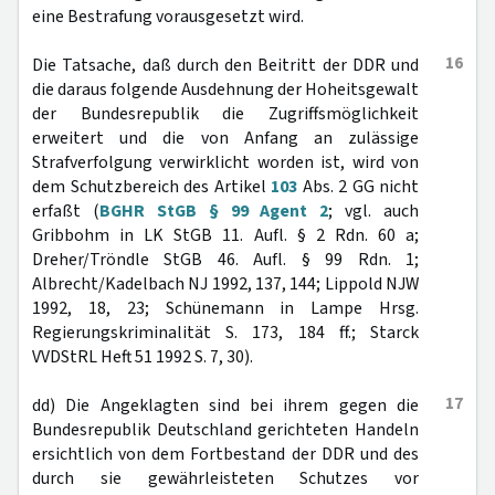
eine Bestrafung vorausgesetzt wird.
16
Die Tatsache, daß durch den Beitritt der DDR und
die daraus folgende Ausdehnung der Hoheitsgewalt
der Bundesrepublik die Zugriffsmöglichkeit
erweitert und die von Anfang an zulässige
Strafverfolgung verwirklicht worden ist, wird von
dem Schutzbereich des Artikel
103
Abs. 2 GG nicht
erfaßt (
BGHR StGB § 99 Agent 2
; vgl. auch
Gribbohm in LK StGB 11. Aufl. § 2 Rdn. 60 a;
Dreher/Tröndle StGB 46. Aufl. § 99 Rdn. 1;
Albrecht/Kadelbach NJ 1992, 137, 144; Lippold NJW
1992, 18, 23; Schünemann in Lampe Hrsg.
Regierungskriminalität S. 173, 184 ff.; Starck
VVDStRL Heft 51 1992 S. 7, 30).
17
dd) Die Angeklagten sind bei ihrem gegen die
Bundesrepublik Deutschland gerichteten Handeln
ersichtlich von dem Fortbestand der DDR und des
durch sie gewährleisteten Schutzes vor