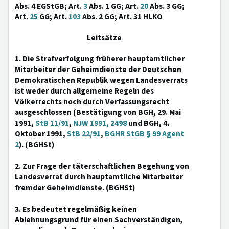
Abs. 4 EGStGB; Art.
3
Abs. 1 GG; Art.
20
Abs. 3 GG;
Art.
25
GG; Art.
103
Abs. 2 GG; Art. 31 HLKO
Leitsätze
1. Die Strafverfolgung früherer hauptamtlicher
Mitarbeiter der Geheimdienste der Deutschen
Demokratischen Republik wegen Landesverrats
ist weder durch allgemeine Regeln des
Völkerrechts noch durch Verfassungsrecht
ausgeschlossen (Bestätigung von BGH, 29. Mai
1991,
StB 11/91
,
NJW 1991, 2498
und BGH, 4.
Oktober 1991,
StB 22/91
,
BGHR StGB § 99 Agent
2
). (BGHSt)
2. Zur Frage der täterschaftlichen Begehung von
Landesverrat durch hauptamtliche Mitarbeiter
fremder Geheimdienste. (BGHSt)
3. Es bedeutet regelmäßig keinen
Ablehnungsgrund für einen Sachverständigen,