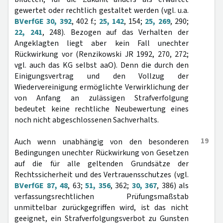
gewertet oder rechtlich gestaltet werden (vgl. u.a.
BVerfGE 30, 392
, 402 f.;
25, 142
, 154;
25, 269
, 290;
22, 241
, 248). Bezogen auf das Verhalten der
Angeklagten liegt aber kein Fall unechter
Rückwirkung vor (Renzikowski JR 1992, 270, 272;
vgl. auch das KG selbst aaO). Denn die durch den
Einigungsvertrag und den Vollzug der
Wiedervereinigung ermöglichte Verwirklichung der
von Anfang an zulässigen Strafverfolgung
bedeutet keine rechtliche Neubewertung eines
noch nicht abgeschlossenen Sachverhalts.
19
Auch wenn unabhängig von den besonderen
Bedingungen unechter Rückwirkung von Gesetzen
auf die für alle geltenden Grundsätze der
Rechtssicherheit und des Vertrauensschutzes (vgl.
BVerfGE 87, 48
, 63;
51, 356
, 362;
30, 367
, 386) als
verfassungsrechtlichen Prüfungsmaßstab
unmittelbar zurückgegriffen wird, ist das nicht
geeignet, ein Strafverfolgungsverbot zu Gunsten