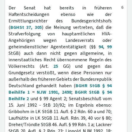
6
Der Senat hat bereits in früheren
Haftentscheidungen ebenso wie der
Ermittlungsrichter des Bundesgerichtshofs
(
BGHSt 37, 305
) die Meinung vertreten, daß die
Strafverfolgung von hauptamtlichen HVA-
Angehörigen wegen Landesverrats oder
geheimdienstlicher Agententätigkeit (§§
94
,
99
StGB) auch dann nicht gegen allgemeine, in
innerstaatliches Recht übernommene Regeln des
Völkerrechts (Art.
25
GG) und gegen das
Grundgesetz verstößt, wenn diese Personen nur
außerhalb des früheren Gebiets der Bundesrepublik
Deutschland gehandelt haben (
BGHR StGB § 94
Beihilfe 1
=
NJW 1991, 2498
;
BGHR StGB § 94
Beihilfe 2
und § 99 Agent 2; Senatsbeschluß vom
15. Juni 1992 - StB 10/92; im Ergebnis ebenso:
Gribbohm in LK StGB 11. Aufl. § 2 Rdn. 60 a und 70;
Laufhütte in LK StGB 11. Aufl. Rdn. 39, 40 vor § 80;
Dreher/Tröndle StGB 46. Aufl. § 99 Rdn. 1 a; Lackner
StGB 20. Aufl. § 2 Rdn. 23; Lippold NJW 1992, 18;