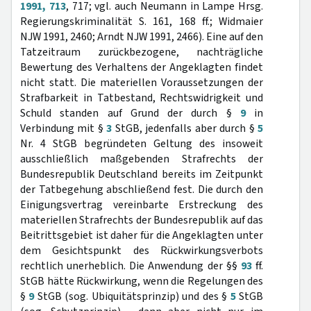
1991, 713
, 717; vgl. auch Neumann in Lampe Hrsg.
Regierungskriminalität S. 161, 168 ff.; Widmaier
NJW 1991, 2460; Arndt NJW 1991, 2466). Eine auf den
Tatzeitraum zurückbezogene, nachträgliche
Bewertung des Verhaltens der Angeklagten findet
nicht statt. Die materiellen Voraussetzungen der
Strafbarkeit in Tatbestand, Rechtswidrigkeit und
Schuld standen auf Grund der durch §
9
in
Verbindung mit §
3
StGB, jedenfalls aber durch §
5
Nr. 4 StGB begründeten Geltung des insoweit
ausschließlich maßgebenden Strafrechts der
Bundesrepublik Deutschland bereits im Zeitpunkt
der Tatbegehung abschließend fest. Die durch den
Einigungsvertrag vereinbarte Erstreckung des
materiellen Strafrechts der Bundesrepublik auf das
Beitrittsgebiet ist daher für die Angeklagten unter
dem Gesichtspunkt des Rückwirkungsverbots
rechtlich unerheblich. Die Anwendung der §§
93
ff.
StGB hätte Rückwirkung, wenn die Regelungen des
§
9
StGB (sog. Ubiquitätsprinzip) und des §
5
StGB