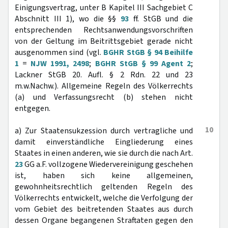
Einigungsvertrag, unter B Kapitel III Sachgebiet C
Abschnitt III 1), wo die §§
93
ff. StGB und die
entsprechenden Rechtsanwendungsvorschriften
von der Geltung im Beitrittsgebiet gerade nicht
ausgenommen sind (vgl.
BGHR StGB § 94 Beihilfe
1
=
NJW 1991, 2498
;
BGHR StGB § 99 Agent 2
;
Lackner StGB 20. Aufl. § 2 Rdn. 22 und 23
m.w.Nachw.). Allgemeine Regeln des Völkerrechts
(a) und Verfassungsrecht (b) stehen nicht
entgegen.
10
a) Zur Staatensukzession durch vertragliche und
damit einverständliche Eingliederung eines
Staates in einen anderen, wie sie durch die nach Art.
23
GG a.F. vollzogene Wiedervereinigung geschehen
ist, haben sich keine allgemeinen,
gewohnheitsrechtlich geltenden Regeln des
Völkerrechts entwickelt, welche die Verfolgung der
vom Gebiet des beitretenden Staates aus durch
dessen Organe begangenen Straftaten gegen den