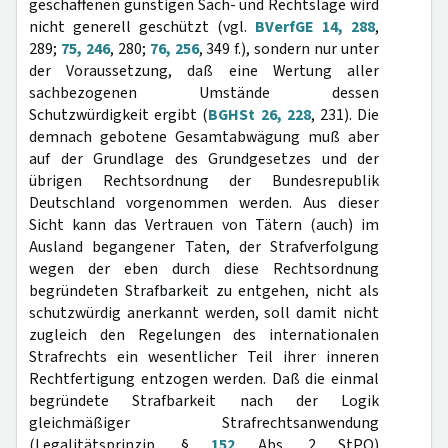
geschaffenen günstigen Sach- und Rechtslage wird
nicht generell geschützt (vgl.
BVerfGE 14, 288
,
289;
75, 246
, 280;
76, 256
, 349 f.), sondern nur unter
der Voraussetzung, daß eine Wertung aller
sachbezogenen Umstände dessen
Schutzwürdigkeit ergibt (
BGHSt 26, 228
, 231). Die
demnach gebotene Gesamtabwägung muß aber
auf der Grundlage des Grundgesetzes und der
übrigen Rechtsordnung der Bundesrepublik
Deutschland vorgenommen werden. Aus dieser
Sicht kann das Vertrauen von Tätern (auch) im
Ausland begangener Taten, der Strafverfolgung
wegen der eben durch diese Rechtsordnung
begründeten Strafbarkeit zu entgehen, nicht als
schutzwürdig anerkannt werden, soll damit nicht
zugleich den Regelungen des internationalen
Strafrechts ein wesentlicher Teil ihrer inneren
Rechtfertigung entzogen werden. Daß die einmal
begründete Strafbarkeit nach der Logik
gleichmäßiger Strafrechtsanwendung
(Legalitätsprinzip, §
152
Abs. 2 StPO)