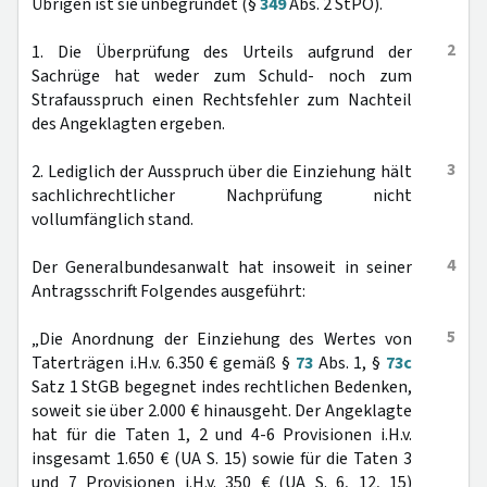
Übrigen ist sie unbegründet (§
349
Abs. 2 StPO).
2
1. Die Überprüfung des Urteils aufgrund der
Sachrüge hat weder zum Schuld- noch zum
Strafausspruch einen Rechtsfehler zum Nachteil
des Angeklagten ergeben.
3
2. Lediglich der Ausspruch über die Einziehung hält
sachlichrechtlicher Nachprüfung nicht
vollumfänglich stand.
4
Der Generalbundesanwalt hat insoweit in seiner
Antragsschrift Folgendes ausgeführt:
5
„Die Anordnung der Einziehung des Wertes von
Taterträgen i.H.v. 6.350 € gemäß §
73
Abs. 1, §
73c
Satz 1 StGB begegnet indes rechtlichen Bedenken,
soweit sie über 2.000 € hinausgeht. Der Angeklagte
hat für die Taten 1, 2 und 4-6 Provisionen i.H.v.
insgesamt 1.650 € (UA S. 15) sowie für die Taten 3
und 7 Provisionen i.H.v. 350 € (UA S. 6, 12, 15)